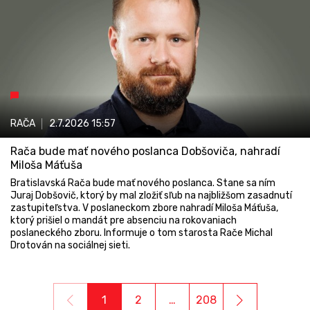
RAČA
2.7.2026
15:57
Rača bude mať nového poslanca Dobšoviča, nahradí
Miloša Máťuša
Bratislavská Rača bude mať nového poslanca. Stane sa ním
Juraj Dobšovič, ktorý by mal zložiť sľub na najbližšom zasadnutí
zastupiteľstva. V poslaneckom zbore nahradí Miloša Máťuša,
ktorý prišiel o mandát pre absenciu na rokovaniach
poslaneckého zboru. Informuje o tom starosta Rače Michal
Drotován na sociálnej sieti.
1
2
…
208