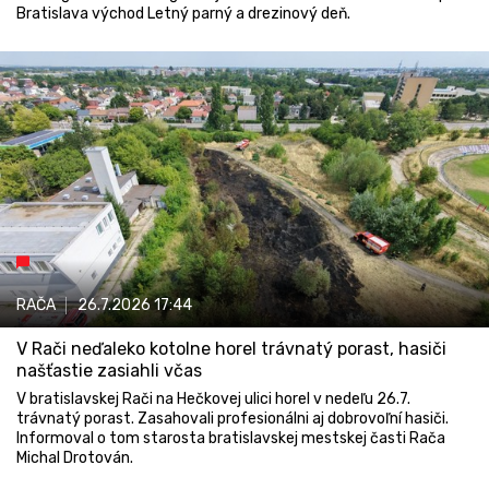
Bratislava východ Letný parný a drezinový deň.
RAČA
26.7.2026
17:44
V Rači neďaleko kotolne horel trávnatý porast, hasiči
našťastie zasiahli včas
V bratislavskej Rači na Hečkovej ulici horel v nedeľu 26.7.
trávnatý porast. Zasahovali profesionálni aj dobrovoľní hasiči.
Informoval o tom starosta bratislavskej mestskej časti Rača
Michal Drotován.