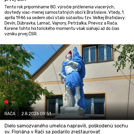
Tento rok pripomíname 80. výročie pričlenenia viacerých,
dovtedy viac-menej samostatných obcí k Bratislave. Vtedy, 1.
apríla 1946 sa sedem obcí stalo súčasťou tzv. Veľkej Bratislavy:
Devín, Dúbravka, Lamač, Vajnory, Petržalka, Prievoz a Rača.
Korene tohto historického momentu však siahajú až do čias
vzniku prvej ČSR.
RAČA
2.8.2026
09:51
Dielo samozvaného umelca napravili, poškodenú sochu
sv. Floriána v Rači sa podarilo zreštaurovať