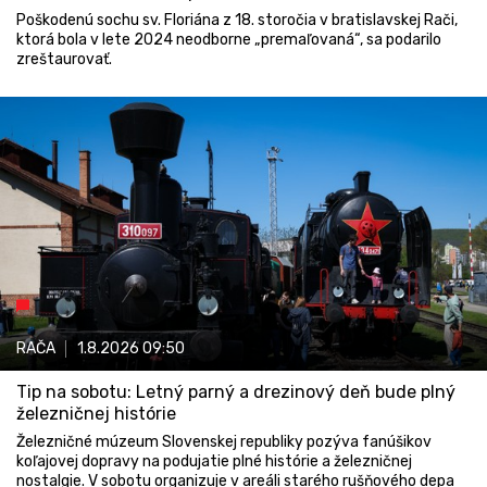
Poškodenú sochu sv. Floriána z 18. storočia v bratislavskej Rači,
ktorá bola v lete 2024 neodborne „premaľovaná“, sa podarilo
zreštaurovať.
RAČA
1.8.2026
09:50
Tip na sobotu: Letný parný a drezinový deň bude plný
železničnej histórie
Železničné múzeum Slovenskej republiky pozýva fanúšikov
koľajovej dopravy na podujatie plné histórie a železničnej
nostalgie. V sobotu organizuje v areáli starého rušňového depa