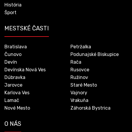
História
Šport
MESTSKÉ ČASTI
Bratislava
Petržalka
Čunovo
Podunajské Biskupice
Devín
Rača
Devínska Nová Ves
Rusovce
Dúbravka
Ružinov
Jarovce
Staré Mesto
Karlova Ves
Vajnory
Lamač
Vrakuňa
Nové Mesto
Záhorská Bystrica
O NÁS