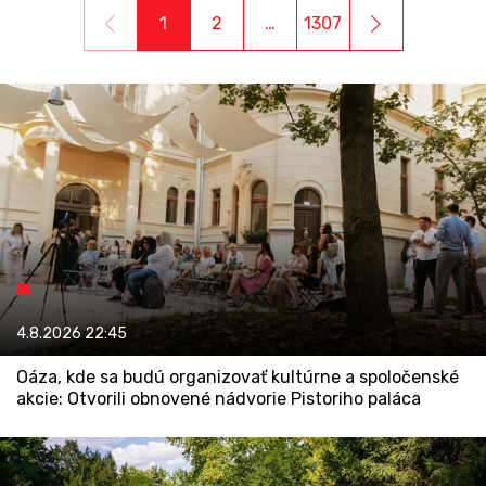
1
2
…
1307
4.8.2026
22:45
Oáza, kde sa budú organizovať kultúrne a spoločenské
akcie: Otvorili obnovené nádvorie Pistoriho paláca