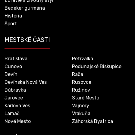
Zdravie a životný štýl
Bedeker gurmána
História
Šport
MESTSKÉ ČASTI
Bratislava
Petržalka
Čunovo
Podunajské Biskupice
Devín
Rača
Devínska Nová Ves
Rusovce
Dúbravka
Ružinov
Jarovce
Staré Mesto
Karlova Ves
Vajnory
Lamač
Vrakuňa
Nové Mesto
Záhorská Bystrica