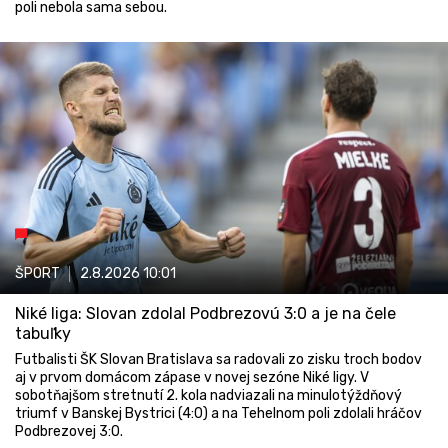
poli nebola sama sebou.
ŠPORT
2.8.2026
10:01
Niké liga: Slovan zdolal Podbrezovú 3:0 a je na čele
tabuľky
Futbalisti ŠK Slovan Bratislava sa radovali zo zisku troch bodov
aj v prvom domácom zápase v novej sezóne Niké ligy. V
sobotňajšom stretnutí 2. kola nadviazali na minulotýždňový
triumf v Banskej Bystrici (4:0) a na Tehelnom poli zdolali hráčov
Podbrezovej 3:0.