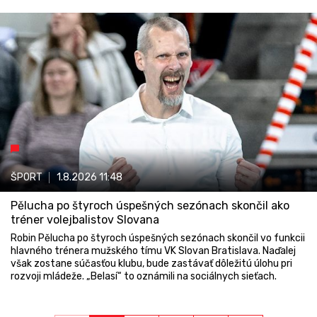
ŠPORT
1.8.2026
11:48
Pělucha po štyroch úspešných sezónach skončil ako
tréner volejbalistov Slovana
Robin Pělucha po štyroch úspešných sezónach skončil vo funkcii
hlavného trénera mužského tímu VK Slovan Bratislava. Naďalej
však zostane súčasťou klubu, bude zastávať dôležitú úlohu pri
rozvoji mládeže. „Belasí“ to oznámili na sociálnych sieťach.