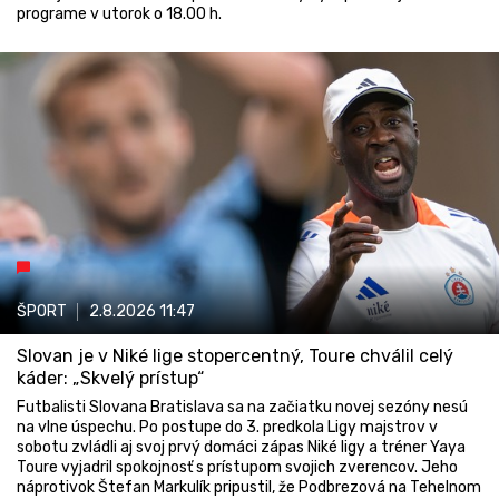
programe v utorok o 18.00 h.
ŠPORT
2.8.2026
11:47
Slovan je v Niké lige stopercentný, Toure chválil celý
káder: „Skvelý prístup“
Futbalisti Slovana Bratislava sa na začiatku novej sezóny nesú
na vlne úspechu. Po postupe do 3. predkola Ligy majstrov v
sobotu zvládli aj svoj prvý domáci zápas Niké ligy a tréner Yaya
Toure vyjadril spokojnosť s prístupom svojich zverencov. Jeho
náprotivok Štefan Markulík pripustil, že Podbrezová na Tehelnom