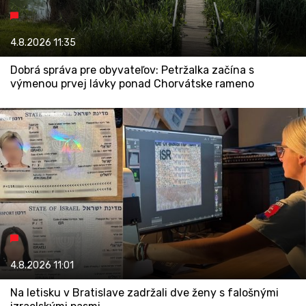
4.8.2026
11:35
Dobrá správa pre obyvateľov: Petržalka začína s
výmenou prvej lávky ponad Chorvátske rameno
4.8.2026
11:01
Na letisku v Bratislave zadržali dve ženy s falošnými