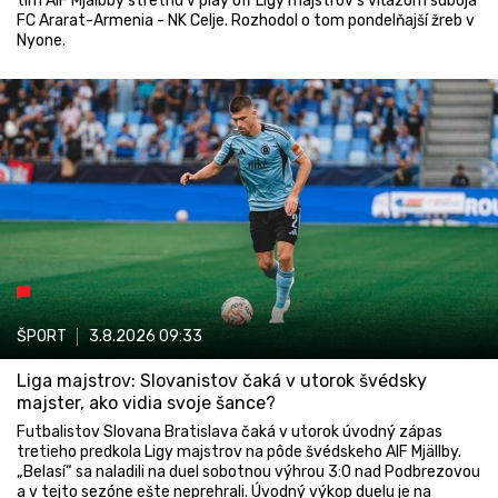
tím AIF Mjälbby stretnú v play off Ligy majstrov s víťazom súboja
FC Ararat-Armenia - NK Celje. Rozhodol o tom pondelňajší žreb v
Nyone.
ŠPORT
3.8.2026
09:33
Liga majstrov: Slovanistov čaká v utorok švédsky
majster, ako vidia svoje šance?
Futbalistov Slovana Bratislava čaká v utorok úvodný zápas
tretieho predkola Ligy majstrov na pôde švédskeho AIF Mjällby.
„Belasí“ sa naladili na duel sobotnou výhrou 3:0 nad Podbrezovou
a v tejto sezóne ešte neprehrali. Úvodný výkop duelu je na