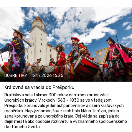
DOBRÉ TIPY
21.7.2026
16:25
Kráľovná sa vracia do Prešporku
Bratislava bola takmer 300 rokov centrom korunovácií
uhorských kráľov. V rokoch 1563 – 1830 sa vo vtedajšom
Prešporku korunovalo jedenásť panovníkov a osem kráľovských
manželiek. Najvýznamnejšou z nich bola Mária Terézia, jediná
žena korunovaná za uhorského kráľa. Jej vláda sa zapísala do
dejín mesta ako obdobie rozkvetu a významného spoločenského
i kultúrneho života.