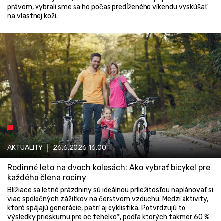
právom, vybrali sme sa ho počas predĺženého víkendu vyskúšať
na vlastnej koži.
AKTUALITY
26.6.2026
16:00
Rodinné leto na dvoch kolesách: Ako vybrať bicykel pre
každého člena rodiny
Blížiace sa letné prázdniny sú ideálnou príležitosťou naplánovať si
viac spoločných zážitkov na čerstvom vzduchu. Medzi aktivity,
ktoré spájajú generácie, patrí aj cyklistika. Potvrdzujú to
výsledky prieskumu pre oc tehelko*, podľa ktorých takmer 60 %