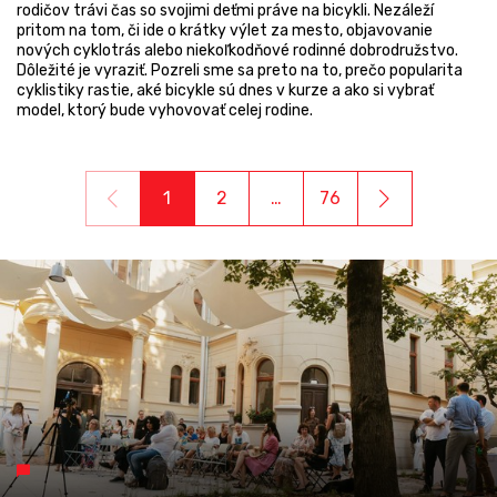
rodičov trávi čas so svojimi deťmi práve na bicykli. Nezáleží
pritom na tom, či ide o krátky výlet za mesto, objavovanie
nových cyklotrás alebo niekoľkodňové rodinné dobrodružstvo.
Dôležité je vyraziť. Pozreli sme sa preto na to, prečo popularita
cyklistiky rastie, aké bicykle sú dnes v kurze a ako si vybrať
model, ktorý bude vyhovovať celej rodine.
1
2
…
76