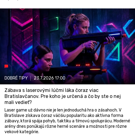
DOBRÉ TIPY
23.7.2026
17:00
Zábava s laserovými lúčmi láka čoraz viac
Bratislavčanov. Pre koho je určená a čo by ste o nej
mali vedieť?
Laser game už dávno nie je len jednoduchá hra o zásahoch. V
Bratislave získava čoraz väčšiu popularitu ako aktívna forma
zábavy, ktorá spája pohyb, taktiku a tímovú spoluprácu. Moderné
arény dnes ponúkajú rôzne herné scenáre a možnosti pre rôzne
vekové kategórie.