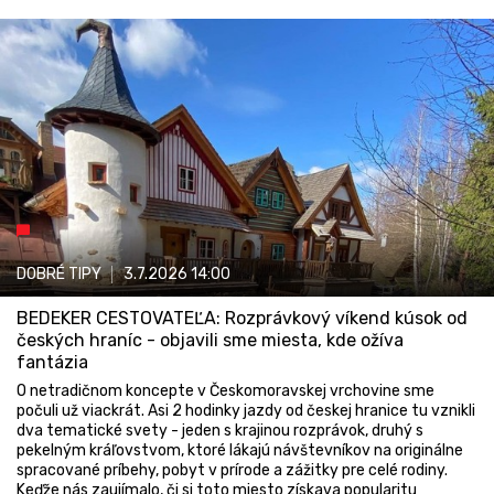
DOBRÉ TIPY
3.7.2026
14:00
BEDEKER CESTOVATEĽA: Rozprávkový víkend kúsok od
českých hraníc - objavili sme miesta, kde ožíva
fantázia
O netradičnom koncepte v Českomoravskej vrchovine sme
počuli už viackrát. Asi 2 hodinky jazdy od českej hranice tu vznikli
dva tematické svety - jeden s krajinou rozprávok, druhý s
pekelným kráľovstvom, ktoré lákajú návštevníkov na originálne
spracované príbehy, pobyt v prírode a zážitky pre celé rodiny.
Keďže nás zaujímalo, či si toto miesto získava popularitu