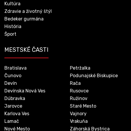
Kultúra
Zdravie a životný štýl
Bedeker gurmána
História
Šport
MESTSKÉ ČASTI
Bratislava
Petržalka
Čunovo
Podunajské Biskupice
Devín
Rača
Devínska Nová Ves
Rusovce
Dúbravka
Ružinov
Jarovce
Staré Mesto
Karlova Ves
Vajnory
Lamač
Vrakuňa
Nové Mesto
Záhorská Bystrica