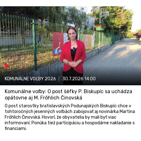
KOMUNÁLNE VOĽBY 2026
30.7.2026
14:00
Komunálne voľby: O post šéfky P. Biskupíc sa uchádza
opätovne aj M. Frőhlich Činovská
O post starostky bratislavských Podunajských Biskupíc chce v
tohtoročných jesenných voľbách zabojovať aj novinárka Martina
Frőhlich Činovská. Hovorí, že obyvatelia by mali byť viac
informovaní. Ponúka tiež participáciu a hospodárne nakladanie s
financiami.