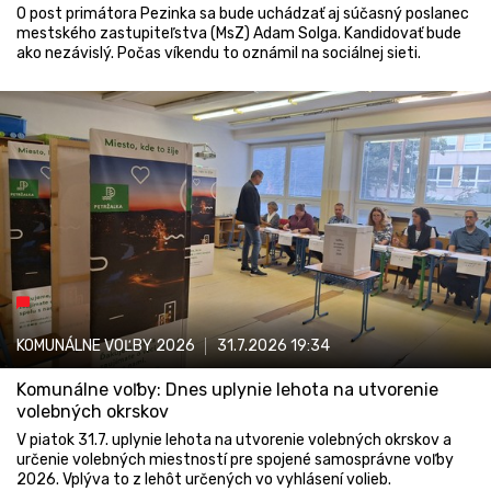
O post primátora Pezinka sa bude uchádzať aj súčasný poslanec
mestského zastupiteľstva (MsZ) Adam Solga. Kandidovať bude
ako nezávislý. Počas víkendu to oznámil na sociálnej sieti.
KOMUNÁLNE VOĽBY 2026
31.7.2026
19:34
Komunálne voľby: Dnes uplynie lehota na utvorenie
volebných okrskov
V piatok 31.7. uplynie lehota na utvorenie volebných okrskov a
určenie volebných miestností pre spojené samosprávne voľby
2026. Vplýva to z lehôt určených vo vyhlásení volieb.