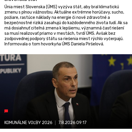
Únia miest Slovenska (ÚMS) vyzýva štát, aby bral klimatickú
zmenu s plnou vážnosťou. Aktuálne extrémne horúčavy, sucho,
požiare, rastúce náklady na energie či nové zdravotné a
bezpečnostné riziká zasahujú do každodenného života ľudí. Ak sa
má dosiahnuť citeľná zmena k lepšiemu, významná časť riešení
sa musí realizovať priamo v mestách, tvrdí ÚMS. Avšak bez
zodpovednej podpory štátu sa riešenia miest rýchlo vyčerpajú.
Informovala o tom hovorkyňa ÚMS Daniela Piršelová.
KOMUNÁLNE VOĽBY 2026
7.8.2026
09:17