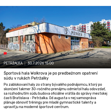
PETRŽALKA
30.7.2026
15:00
Športová hala Wolkrova je po predbežnom opatrení
súdu v rukách Petržalky
Po zablokovaní haly zo strany bývalého podnájomcu, ktorý po
skončení takmer 30-ročného prenájmu odmietol halu odovzdať,
sa rozhodnutím súdu budova oficiálne vrátila do správy mestskej
časti Bratislava - Petržalka. Od augusta v nej samospráva
plánuje obnoviť tréningy pre mladé gymnastické talenty a
upraviť ju na moderné športové centrum.