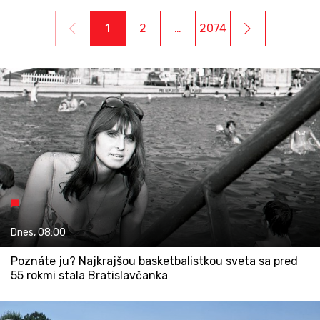
1
2
…
2074
Dnes,
08:00
Poznáte ju? Najkrajšou basketbalistkou sveta sa pred
55 rokmi stala Bratislavčanka