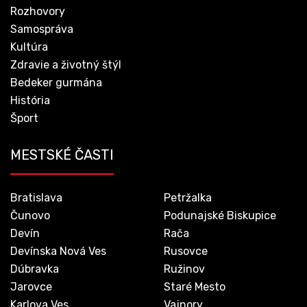
Rozhovory
Samospráva
Kultúra
Zdravie a životný štýl
Bedeker gurmána
História
Šport
MESTSKÉ ČASTI
Bratislava
Petržalka
Čunovo
Podunajské Biskupice
Devín
Rača
Devínska Nová Ves
Rusovce
Dúbravka
Ružinov
Jarovce
Staré Mesto
Karlova Ves
Vajnory