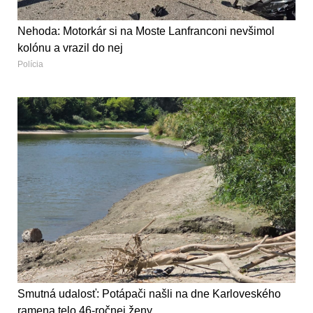
Nehoda: Motorkár si na Moste Lanfranconi nevšimol
kolónu a vrazil do nej
Polícia
Smutná udalosť: Potápači našli na dne Karloveského
ramena telo 46-ročnej ženy