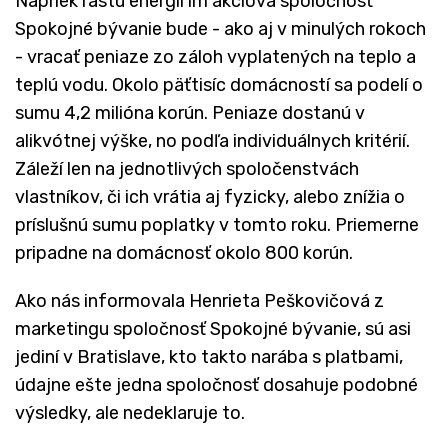
Napriek rastu energií im akciová spoločnosť
Spokojné bývanie bude - ako aj v minulých rokoch
- vracať peniaze zo záloh vyplatených na teplo a
teplú vodu. Okolo päťtisíc domácností sa podelí o
sumu 4,2 milióna korún. Peniaze dostanú v
alikvótnej výške, no podľa individuálnych kritérií.
Záleží len na jednotlivých spoločenstvách
vlastníkov, či ich vrátia aj fyzicky, alebo znížia o
príslušnú sumu poplatky v tomto roku. Priemerne
pripadne na domácnosť okolo 800 korún.
Ako nás informovala Henrieta Peškovičová z
marketingu spoločnosť Spokojné bývanie, sú asi
jediní v Bratislave, kto takto narába s platbami,
údajne ešte jedna spoločnosť dosahuje podobné
výsledky, ale nedeklaruje to.