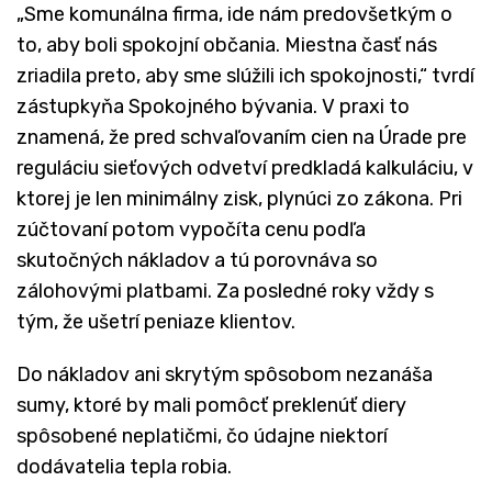
„Sme komunálna firma, ide nám predovšetkým o
to, aby boli spokojní občania. Miestna časť nás
zriadila preto, aby sme slúžili ich spokojnosti,“ tvrdí
zástupkyňa Spokojného bývania. V praxi to
znamená, že pred schvaľovaním cien na Úrade pre
reguláciu sieťových odvetví predkladá kalkuláciu, v
ktorej je len minimálny zisk, plynúci zo zákona. Pri
zúčtovaní potom vypočíta cenu podľa
skutočných nákladov a tú porovnáva so
zálohovými platbami. Za posledné roky vždy s
tým, že ušetrí peniaze klientov.
Do nákladov ani skrytým spôsobom nezanáša
sumy, ktoré by mali pomôcť preklenúť diery
spôsobené neplatičmi, čo údajne niektorí
dodávatelia tepla robia.