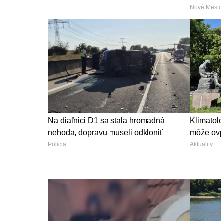
Nové Mest
Na diaľnici D1 sa stala hromadná
Klimatol
nehoda, dopravu museli odkloniť
môže ovp
Polícia
Aktuality