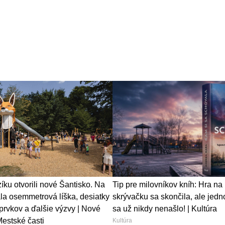
ku otvorili nové Šantisko. Na
Tip pre milovníkov kníh: Hra na
ala osemmetrová líška, desiatky
skrývačku sa skončila, ale jedn
prvkov a ďalšie výzvy | Nové
sa už nikdy nenašlo! | Kultúra
Mestské časti
Kultúra