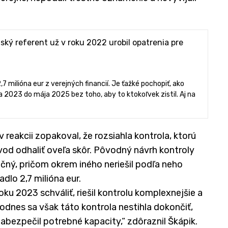
ký referent už v roku 2022 urobil opatrenia pre
milióna eur z verejných financií. Je ťažké pochopiť, ako
 2023 do mája 2025 bez toho, aby to ktokoľvek zistil. Aj na
reakcii zopakoval, že rozsiahla kontrola, ktorú
vod odhaliť oveľa skôr. Pôvodný návrh kontroly
ný, pričom okrem iného neriešil podľa neho
dlo 2,7 milióna eur.
oku 2023 schváliť, riešil kontrolu komplexnejšie a
odnes sa však táto kontrola nestihla dokončiť,
zabezpečil potrebné kapacity,“ zdôraznil Škápik.