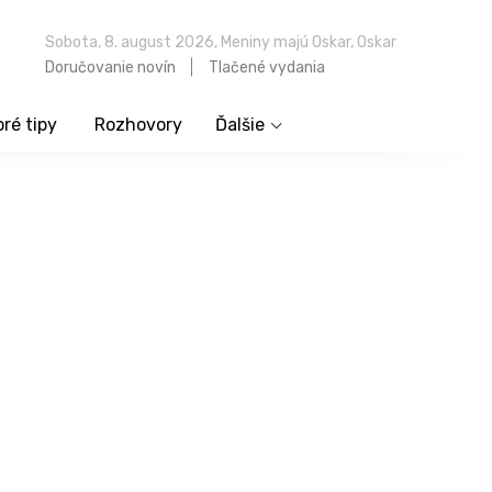
Sobota, 8. august 2026, Meniny majú Oskar, Oskar
Doručovanie novín
Tlačené vydania
ré tipy
Rozhovory
Ďalšie