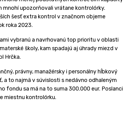
ich mnohí upozorňovali vrátane kontrolórky.
alších šesť extra kontrol v značnom objeme
ok roka 2023.
ami vybranú a navrhovanú top prioritu v oblasti
a materské školy, kam spadajú aj úhrady miezd v
l Hrčka.
ančný, právny, manažérsky i personálny hĺbkový
, a to najmä v súvislosti s nedávno odhaleným
o fondu sa má na to suma 300.000 eur. Poslanci
re miestnu kontrolórku.