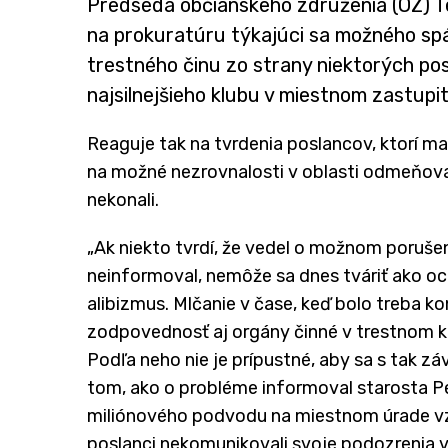
Predseda občianskeho združenia (OZ) T
na prokuratúru týkajúci sa možného sp
trestného činu zo strany niektorých po
najsilnejšieho klubu v miestnom zastupit
Reaguje tak na tvrdenia poslancov, ktorí ma
na možné nezrovnalosti v oblasti odmeňova
nekonali.
„Ak niekto tvrdí, že vedel o možnom porušení
neinformoval, nemôže sa dnes tváriť ako och
alibizmus. Mlčanie v čase, keď bolo treba k
zodpovednosť aj orgány činné v trestnom k
Podľa neho nie je prípustné, aby sa s tak 
tom, ako o probléme informoval starosta Pe
miliónového podvodu na miestnom úrade vz
poslanci nekomunikovali svoje podozrenia ve