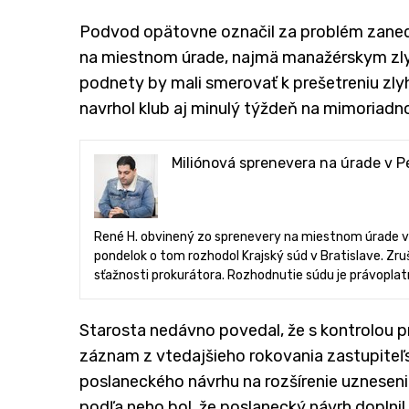
Podvod opätovne označil za problém zaned
na miestnom úrade, najmä manažérskym zlyh
podnety by mali smerovať k prešetreniu zlyh
navrhol klub aj minulý týždeň na mimoriadn
Miliónová sprenevera na úrade v P
René H. obvinený zo sprenevery na miestnom úrade v b
pondelok o tom rozhodol Krajský súd v Bratislave. Zru
sťažnosti prokurátora. Rozhodnutie súdu je právoplat
Starosta nedávno povedal, že s kontrolou 
záznam z vtedajšieho rokovania zastupiteľst
poslaneckého návrhu na rozšírenie uzneseni
podľa neho bol, že poslanecký návrh doplni