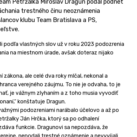
eam Petržalka Miroslav Dragun podal podnet
áchania trestného činu neoznámenia
slancov klubu Team Bratislava a PS,
eľstve.
li podľa vlastných slov už v roku 2023 podozrenia
nia na miestnom úrade, avšak doteraz nijako
 zákona, ale celé dva roky mlčal, nekonal a
ranca verejného záujmu. To nie je odvaha, to je
onať, je vážnym zlyhaním a z toho musia vyvodiť
onaní,“ konštatuje Dragun.
závažnými podozreniami narábalo účelovo a až po
tržalky Ján Hrčka, ktorý sa po odhalení
dáva funkcie. Dragunovi sa nepozdáva, že
rejne, nepodali trestné oznámenie a nevyvíjali