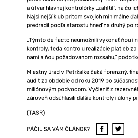
a útvar hlavnej kontrolórky „zahltil“, na čo 
Najsilnejší klub pritom svojich minimálne ď
predradil podľa starostu hneď na druhý polr
„Týmto de facto neumožnili vykonať ňou i n
kontroly, teda kontrolu realizácie platieb z
nami a ňou požadovanom rozsahu,“ podotko
Miestny úrad v Petržalke čaká forenzný, fin
audit za obdobie od roku 2019 po súčasnosť
miliónovým podvodom. Vyčleniť z rezervnéh
zároveň odsúhlasili ďalšie kontroly i úlohy p
(TASR)
PÁČIL SA VÁM ČLÁNOK?