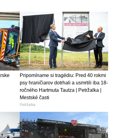
arske
Pripomíname si tragédiu: Pred 40 rokmi
psy hraničiarov dotrhali a usmrtili iba 18-
ročného Hartmuta Tautza | Petržalka |
Mestské časti
Petržalka