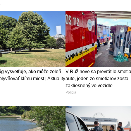
o
óg vysvetľuje, ako môže zeleň
V Ružinove sa prevrátilo smeti
lyvňovať klímu miest | Aktuality
auto, jeden zo smetiarov zostal
zakliesnený vo vozidle
Polícia