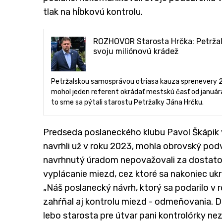
tlak na hĺbkovú kontrolu.
ROZHOVOR Starosta Hrčka: Petržals
svoju miliónovú krádež
Petržalskou samosprávou otriasa kauza sprenevery 2,7 
mohol jeden referent okrádať mestskú časť od januára
to sme sa pýtali starostu Petržalky Jána Hrčku.
Predseda poslaneckého klubu Pavol Škápik v 
navrhli už v roku 2023, mohla obrovský pod
navrhnutý úradom nepovažovali za dostatoč
vyplácanie miezd, cez ktoré sa nakoniec ukra
„Náš poslanecký návrh, ktorý sa podarilo v r
zahŕňal aj kontrolu miezd - odmeňovania. D
lebo starosta pre útvar pani kontrolórky ne