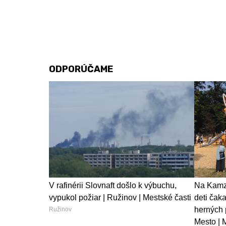
ODPORÚČAME
V rafinérii Slovnaft došlo k výbuchu,
Na Kamzí
vypukol požiar | Ružinov | Mestské časti
deti čak
herných 
Ružinov
Mesto | 