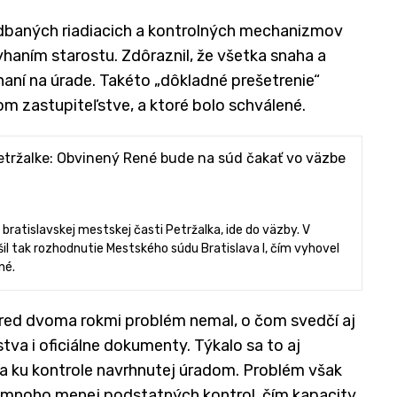
baných riadiacich a kontrolných mechanizmov
aním starostu. Zdôraznil, že všetka snaha a
aní na úrade. Takéto „dôkladné prešetrenie“
om zastupiteľstve, a ktoré bolo schválené.
etržalke: Obvinený René bude na súd čakať vo väzbe
ratislavskej mestskej časti Petržalka, ide do väzby. V
šil tak rozhodnutie Mestského súdu Bratislava I, čím vyhovel
né.
pred dvoma rokmi problém nemal, o čom svedčí aj
va i oficiálne dokumenty. Týkalo sa to aj
a ku kontrole navrhnutej úradom. Problém však
l mnoho menej podstatných kontrol, čím kapacity