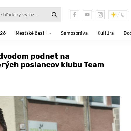
026
Mestské časti
Samospráva
Kultúra
Dob
podvodom podnet na
orých poslancov klubu Team