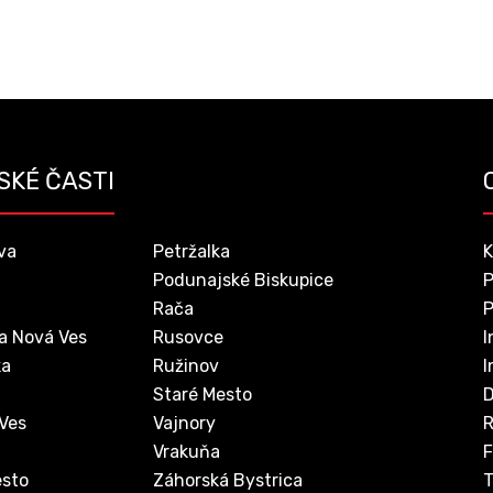
SKÉ ČASTI
va
Petržalka
K
Podunajské Biskupice
P
Rača
P
a Nová Ves
Rusovce
I
ka
Ružinov
I
Staré Mesto
D
 Ves
Vajnory
Vrakuňa
F
sto
Záhorská Bystrica
T