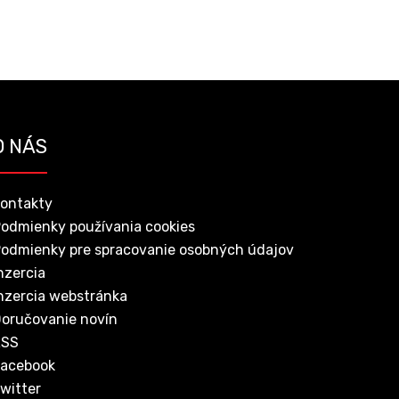
O NÁS
ontakty
odmienky používania cookies
odmienky pre spracovanie osobných údajov
nzercia
nzercia webstránka
oručovanie novín
RSS
acebook
witter