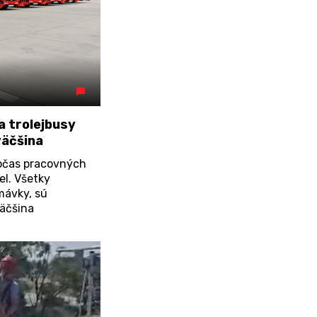
 trolejbusy
väčšina
počas pracovných
el. Všetky
mávky, sú
väčšina