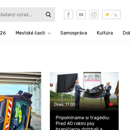
026
Mestské časti
Samospráva
Kultúra
Dob
Dnes,
17:00
Pripomíname si tragédiu:
Pred 40 rokmi psy
hraničiarov dotrhali a