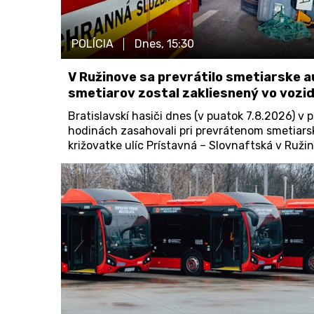
POLÍCIA
Dnes,
15:30
V Ružinove sa prevrátilo smetiarske a
smetiarov zostal zakliesnený vo vozid
Bratislavskí hasiči dnes (v puatok 7.8.2026) v 
hodinách zasahovali pri prevrátenom smetiars
križovatke ulíc Prístavná – Slovnaftská v Ruži