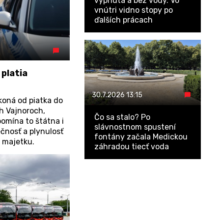
vypnutá a bez vody. Vo
vnútri vidno stopy po
ďalších prácach
platia
30.7.2026
13:15
 koná od piatka do
ch Vajnoroch,
Čo sa stalo? Po
omína to štátna i
slávnostnom spustení
čnosť a plynulosť
fontány začala Medickou
 majetku.
záhradou tiecť voda