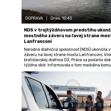
DOPRAVA
Dnes,
10:43
NDS v trojtýždňovom predstihu ukonč
mostného záveru na ľavej strane mos
Lanfranconi
Národná diaľničná spoločnosť (NDS) ukončila
záveru na ľavej strane mosta Lanfranconi, kto
bratislavskej diaľnice D2. Práce sa podarilo doko
týždne skôr. Informovala o tom mediálna komu