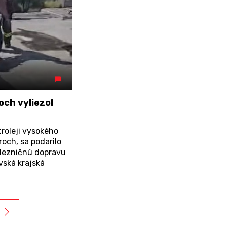
och vyliezol
roleji vysokého
roch, sa podarilo
elezničnú dopravu
vská krajská