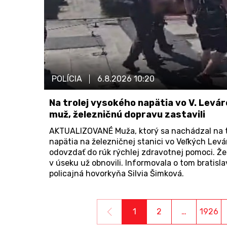
POLÍCIA
6.8.2026
10:20
Na trolej vysokého napätia vo V. Levár
muž, železničnú dopravu zastavili
AKTUALIZOVANÉ Muža, ktorý sa nachádzal na t
napätia na železničnej stanici vo Veľkých Levá
odovzdať do rúk rýchlej zdravotnej pomoci. Ž
v úseku už obnovili. Informovala o tom bratisla
policajná hovorkyňa Silvia Šimková.
1
2
…
1926