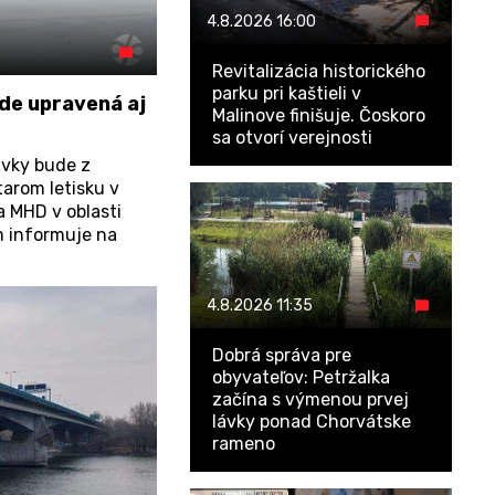
4.8.2026
16:00
Revitalizácia historického
parku pri kaštieli v
de upravená aj
Malinove finišuje. Čoskoro
sa otvorí verejnosti
ávky bude z
arom letisku v
a MHD v oblasti
m informuje na
4.8.2026
11:35
Dobrá správa pre
obyvateľov: Petržalka
začína s výmenou prvej
lávky ponad Chorvátske
rameno