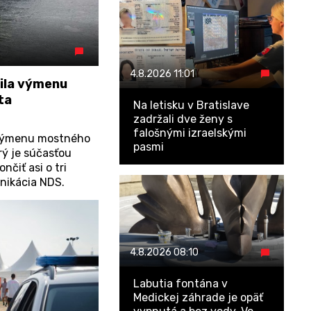
4.8.2026
11:01
ila výmenu
ta
Na letisku v Bratislave
zadržali dve ženy s
falošnými izraelskými
 výmenu mostného
pasmi
rý je súčasťou
nčiť asi o tri
nikácia NDS.
4.8.2026
08:10
Labutia fontána v
Medickej záhrade je opäť