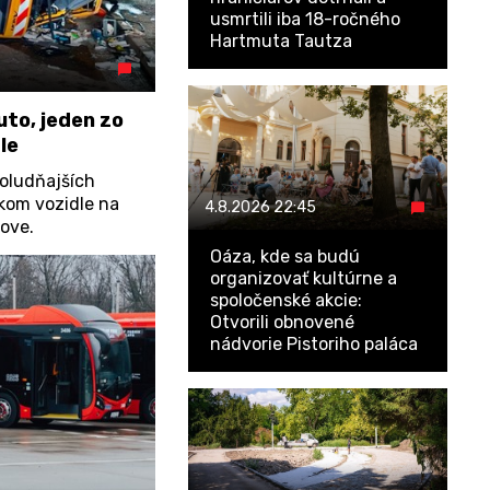
usmrtili iba 18-ročného
Hartmuta Tautza
uto, jeden zo
le
poludňajších
kom vozidle na
4.8.2026
22:45
nove.
Oáza, kde sa budú
organizovať kultúrne a
spoločenské akcie:
Otvorili obnovené
nádvorie Pistoriho paláca