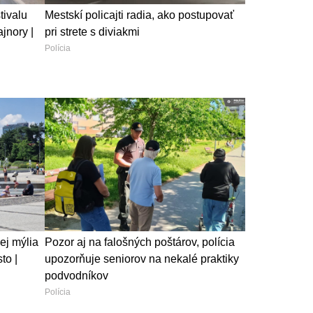
tivalu
Mestskí policajti radia, ako postupovať
jnory |
pri strete s diviakmi
Polícia
ej mýlia
Pozor aj na falošných poštárov, polícia
to |
upozorňuje seniorov na nekalé praktiky
podvodníkov
Polícia