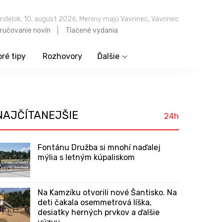
ndelok, 10. august 2026, Meniny majú Vavrinec, Vavrinec
ručovanie novín
Tlačené vydania
ré tipy
Rozhovory
Ďalšie
NAJČÍTANEJŠIE
24h
Fontánu Družba si mnohí naďalej
mýlia s letným kúpaliskom
Na Kamzíku otvorili nové Šantisko. Na
deti čakala osemmetrová líška,
desiatky herných prvkov a ďalšie