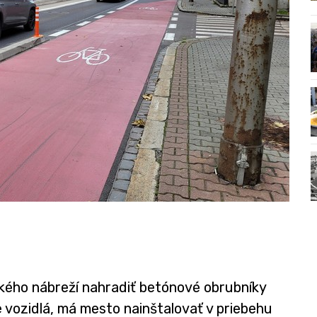
kého nábreží nahradiť betónové obrubníky
vozidlá, má mesto nainštalovať v priebehu