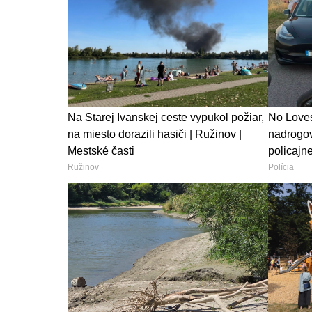
Na Starej Ivanskej ceste vypukol požiar,
No Loves
na miesto dorazili hasiči | Ružinov |
nadrogov
Mestské časti
policajn
Ružinov
Polícia