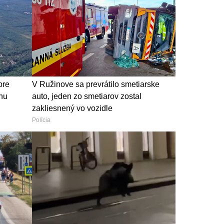
pre
V Ružinove sa prevrátilo smetiarske
nu
auto, jeden zo smetiarov zostal
zakliesnený vo vozidle
Polícia