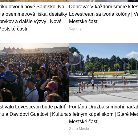
ku otvorili nové Šantisko. Na
Doprava: V každom smere k fes
ala osemmetrová líška, desiatky
Lovestream sa tvoria kolóny | Va
prvkov a ďalšie výzvy | Nové
Mestské časti
Mestské časti
Vajnory
o
estivalu Lovestream bude patriť
Fontánu Družba si mnohí naďal
 a Davidovi Guettovi | Kultúra
s letným kúpaliskom | Staré Mes
Mestské časti
Staré Mesto