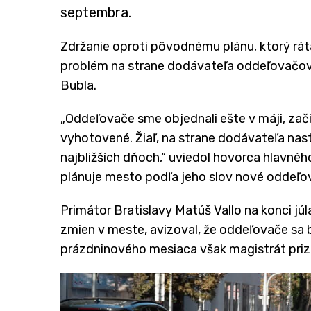
septembra.
Zdržanie oproti pôvodnému plánu, ktorý rát
problém na strane dodávateľa oddeľovačov.
Bubla.
„Oddeľovače sme objednali ešte v máji, zač
vyhotovené. Žiaľ, na strane dodávateľa nas
najbližších dňoch,“ uviedol hovorca hlavné
plánuje mesto podľa jeho slov nové oddeľo
Primátor Bratislavy Matúš Vallo na konci jú
zmien v meste, avizoval, že oddeľovače sa 
prázdninového mesiaca však magistrát priz