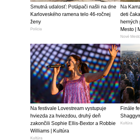
Smutná udalosť: Potápači našli na dne
Na Kamzí
Karloveského ramena telo 46-ročnej
deti čak
ženy
herných 
Mesto | 
Polícia
Nové Mest
Na festivale Lovestream vystupuje
Finále f
hviezda za hviezdou, druhý deň
Shaggymu
zakončili Sophie Ellis-Bextor a Robbie
Kultúra
Williams | Kultúra
Kultúra