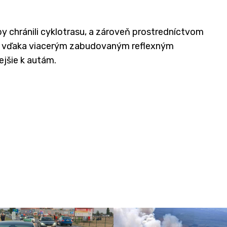
 chránili cyklotrasu, a zároveň prostredníctvom
u, vďaka viacerým zabudovaným reflexným
jšie k autám.