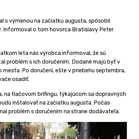
al s výmenou na začiatku augusta, spôsobil
 Informoval o tom hovorca Bratislavy Peter
iatkom leta nás výrobca informoval, že sú
tal problém s ich doručením. Dodané majú byť v
ho mesta. Po doručení, ešte v priebehu septembra,
vače osadiť.
la, na tlačovom brífingu, týkajúcom sa dopravných
budú inštalovať na začiatku augusta. Počas
nal problém s doručením na strane dodávateľa.