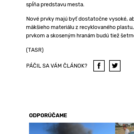
spĺňa predstavu mesta.
Nové prvky majú byť dostatočne vysoké, aby
mäkšieho materiálu z recyklovaného plast
prvkom a skoseným hranám budú tiež šetrne
(TASR)
PÁČIL SA VÁM ČLÁNOK?
ODPORÚČAME