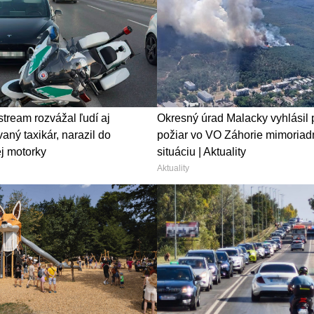
tream rozvážal ľudí aj
Okresný úrad Malacky vyhlásil 
aný taxikár, narazil do
požiar vo VO Záhorie mimoriad
ej motorky
situáciu | Aktuality
Aktuality