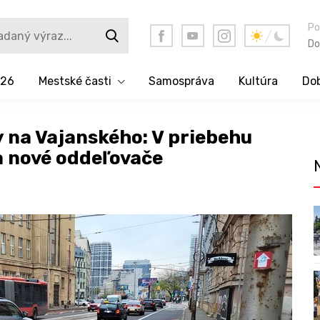
Po
Do
026
Mestské časti
Samospráva
Kultúra
Dob
 na Vajanského: V priebehu
a nové oddeľovače