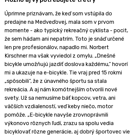
Úprimne priznávam, že keď som vstúpila do
predajne na Medveďovej, mala som v prvom
momente - ako typický rekreačný cyklista - pocit,
že sem hádam ani nepatrím. Toto je snáď určené
len pre profesionálov, napadlo mi. Norbert
Kirschner ma však vyviedol z omylu. „Dnešné
bicykle umožňujú jazdiť doslova každému,“ hovorí
mi a ukazuje na e-bicykle. Tie vraj pred 15 rokmi
„spôsobili“, že z únavného športu sa stala
rekreácia. A aj nám komótnejším otvorili nové
svety. Už sa nemusíme báť kopcov, vetra, ani
väčších vzdialeností, veď keby niečo, motor
pomôže. „E-bicykle navyše zrovnoprávnili
výkonovo rôznych ľudí, zrazu sa spolu vedia
bicyklovať rôzne generácie, aj dobrý športovec vie