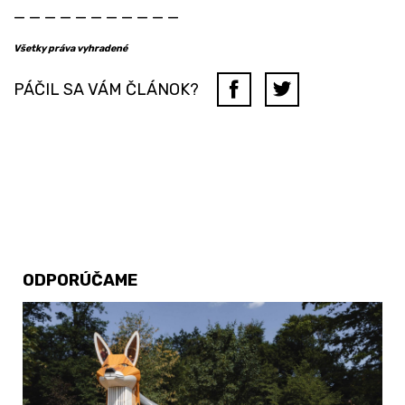
_ _ _ _ _ _ _ _ _ _ _
Všetky práva vyhradené
PÁČIL SA VÁM ČLÁNOK?
ODPORÚČAME