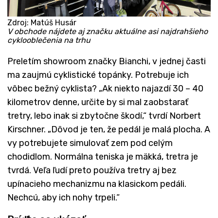
Zdroj: Matúš Husár
V obchode nájdete aj značku aktuálne asi najdrahšieho
cyklooblečenia na trhu
Preletím showroom značky Bianchi, v jednej časti
ma zaujmú cyklistické topánky. Potrebuje ich
vôbec bežný cyklista? „Ak niekto najazdí 30 – 40
kilometrov denne, určite by si mal zaobstarať
tretry, lebo inak si zbytočne škodí,“ tvrdí Norbert
Kirschner. „Dôvod je ten, že pedál je malá plocha. A
vy potrebujete simulovať zem pod celým
chodidlom. Normálna teniska je mäkká, tretra je
tvrdá. Veľa ľudí preto používa tretry aj bez
upínacieho mechanizmu na klasickom pedáli.
Nechcú, aby ich nohy trpeli.“