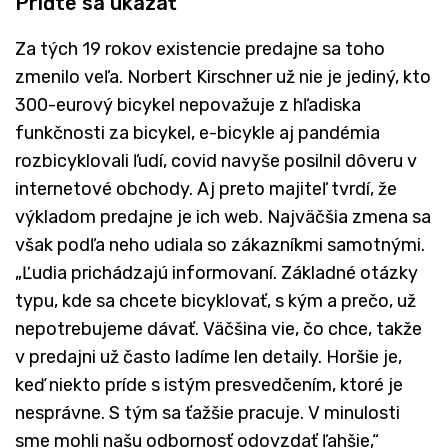
Príďte sa ukázať
Za tých 19 rokov existencie predajne sa toho
zmenilo veľa. Norbert Kirschner už nie je jediný, kto
300-eurový bicykel nepovažuje z hľadiska
funkčnosti za bicykel, e-bicykle aj pandémia
rozbicyklovali ľudí, covid navyše posilnil dôveru v
internetové obchody. Aj preto majiteľ tvrdí, že
výkladom predajne je ich web. Najväčšia zmena sa
však podľa neho udiala so zákazníkmi samotnými.
„Ľudia prichádzajú informovaní. Základné otázky
typu, kde sa chcete bicyklovať, s kým a prečo, už
nepotrebujeme dávať. Väčšina vie, čo chce, takže
v predajni už často ladíme len detaily. Horšie je,
keď niekto príde s istým presvedčením, ktoré je
nesprávne. S tým sa ťažšie pracuje. V minulosti
sme mohli našu odbornosť odovzdať ľahšie,“