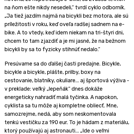
na ňom ešte nikdy nesedeli,“ tvrdí cyklo odborník.
„Ja tiež jazdím najmä na bicykli bez motora, ale sú
príležitosti v roku, keď oveľa radšej sadnem na e-
bike. A to vtedy, keď idem niekam na tri-štyri dni,
chcem to tam zjazdiť a je mi jasné, že na bežnom
bicykli by sa to fyzicky stihnúť nedalo.“
Presúvame sa do ďalšej časti predajne. Bicykle,
bicykle a bicykle, plášte, prilby, boxy na
cestovanie, blatníky, okuliare... aj športová výživa -
v preklade: veľký „lepeňák“ dnes dokáže
energeticky nahradiť malá tyčinka. A napokon,
cyklista sa tu môže aj kompletne obliecť. Mne,
samozrejme, nedá, aby som neskomentovala
tenkú vestičku za 190 eur. To je hádam z materiálu,
ktorý používajú aj astronauti... „Ide o veľmi