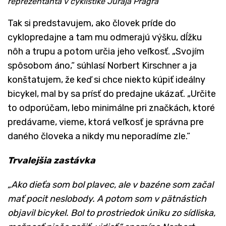
reprezentanta v cyklistike Juraja Prágra
Tak si predstavujem, ako človek príde do
cyklopredajne a tam mu odmerajú výšku, dĺžku
nôh a trupu a potom určia jeho veľkosť. „Svojím
spôsobom áno,“ súhlasí Norbert Kirschner a ja
konštatujem, že keď si chce niekto kúpiť ideálny
bicykel, mal by sa prísť do predajne ukázať. „Určite
to odporúčam, lebo minimálne pri značkách, ktoré
predávame, vieme, ktorá veľkosť je správna pre
daného človeka a nikdy mu neporadíme zle.“
Trvalejšia zastávka
„Ako dieťa som bol plavec, ale v bazéne som začal
mať pocit neslobody. A potom som v pätnástich
objavil bicykel. Bol to prostriedok úniku zo sídliska,