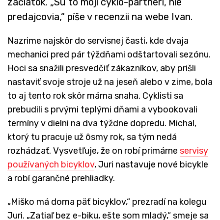
začiatok. „Sú to moji cyklo-partneri, nie
predajcovia,“ píše v recenzii na webe Ivan.
Nazrime najskôr do servisnej časti, kde dvaja
mechanici pred pár týždňami odštartovali sezónu.
Hoci sa snažili presvedčiť zákazníkov, aby prišli
nastaviť svoje stroje už na jeseň alebo v zime, bola
to aj tento rok skôr márna snaha. Cyklisti sa
prebudili s prvými teplými dňami a vybookovali
termíny v dielni na dva týždne dopredu. Michal,
ktorý tu pracuje už ôsmy rok, sa tým nedá
rozhádzať. Vysvetľuje, že on robí primárne
servisy
používaných bicyklov
, Juri nastavuje nové bicykle
a robí garančné prehliadky.
„Miško má doma päť bicyklov,“ prezradí na kolegu
Juri. „Zatiaľ bez e-biku, ešte som mladý,“ smeje sa