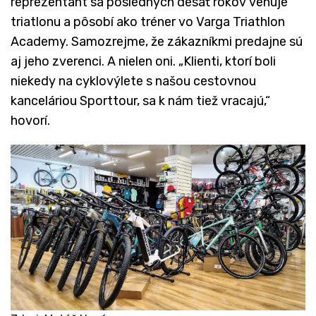
reprezentant sa posledných desať rokov venuje
triatlonu a pôsobí ako tréner vo Varga Triathlon
Academy. Samozrejme, že zákazníkmi predajne sú
aj jeho zverenci. A nielen oni. „Klienti, ktorí boli
niekedy na cyklovýlete s našou cestovnou
kanceláriou Sporttour, sa k nám tiež vracajú,“
hovorí.