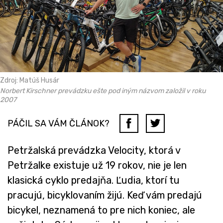
Zdroj: Matúš Husár
Norbert Kirschner prevádzku ešte pod iným názvom založil v roku
2007
PÁČIL SA VÁM ČLÁNOK?
Petržalská prevádzka Velocity, ktorá v
Petržalke existuje už 19 rokov, nie je len
klasická cyklo predajňa. Ľudia, ktorí tu
pracujú, bicyklovaním žijú. Keď vám predajú
bicykel, neznamená to pre nich koniec, ale