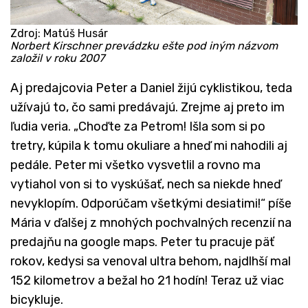
Zdroj: Matúš Husár
Norbert Kirschner prevádzku ešte pod iným názvom
založil v roku 2007
Aj predajcovia Peter a Daniel žijú cyklistikou, teda
užívajú to, čo sami predávajú. Zrejme aj preto im
ľudia veria. „Choďte za Petrom! Išla som si po
tretry, kúpila k tomu okuliare a hneď mi nahodili aj
pedále. Peter mi všetko vysvetlil a rovno ma
vytiahol von si to vyskúšať, nech sa niekde hneď
nevyklopím. Odporúčam všetkými desiatimi!“ píše
Mária v ďalšej z mnohých pochvalných recenzií na
predajňu na google maps. Peter tu pracuje päť
rokov, kedysi sa venoval ultra behom, najdlhší mal
152 kilometrov a bežal ho 21 hodín! Teraz už viac
bicykluje.