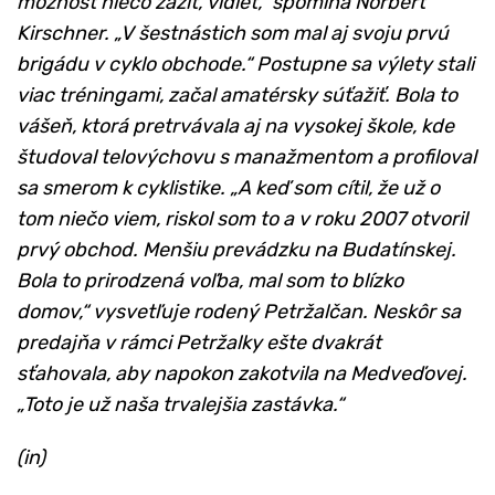
možnosť niečo zažiť, vidieť,“ spomína Norbert
Kirschner. „V šestnástich som mal aj svoju prvú
brigádu v cyklo obchode.“ Postupne sa výlety stali
viac tréningami, začal amatérsky súťažiť. Bola to
vášeň, ktorá pretrvávala aj na vysokej škole, kde
študoval telovýchovu s manažmentom a profiloval
sa smerom k cyklistike. „A keď som cítil, že už o
tom niečo viem, riskol som to a v roku 2007 otvoril
prvý obchod. Menšiu prevádzku na Budatínskej.
Bola to prirodzená voľba, mal som to blízko
domov,“ vysvetľuje rodený Petržalčan. Neskôr sa
predajňa v rámci Petržalky ešte dvakrát
sťahovala, aby napokon zakotvila na Medveďovej.
„Toto je už naša trvalejšia zastávka.“
(in)