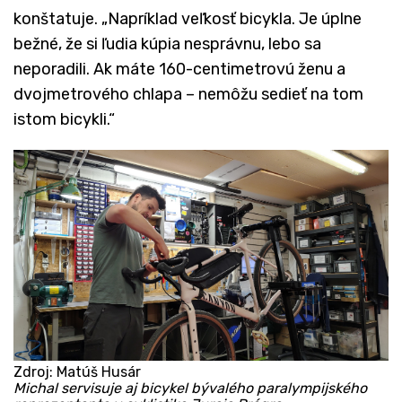
konštatuje. „Napríklad veľkosť bicykla. Je úplne
bežné, že si ľudia kúpia nesprávnu, lebo sa
neporadili. Ak máte 160-centimetrovú ženu a
dvojmetrového chlapa – nemôžu sedieť na tom
istom bicykli.“
Zdroj: Matúš Husár
Michal servisuje aj bicykel bývalého paralympijského