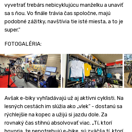
vyvetrať trebárs nebicyklujúcu manželku a unaviť
sa s ňou. Vo finále trávia čas spoločne, majú
podobné zážitky, navštívia tie isté miesta, a to je
super.“
FOTOGALÉRIA:
Avšak e-biky vyhľadávajú už aj aktívni cyklisti. Na
lesných cestách im slúžia ako „vlek“ - dostanú sa
rýchlejšie na kopec a užijú si jazdu dole. Za
rovnaký čas stihnú absolvovať viac. „Tí, ktorí
hovoria, že nepotrebujú e-bike, sú zväčša tí, ktorí