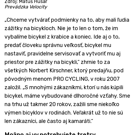
Zdroj: Matúš Husár
Prevádzka Velocity
„Chceme vytvárať podmienky na to, aby mali ľudia
zážitky na bicykloch. Nie je to len o tom, že im
vybalíme bicykel z krabice a koniec. Ide aj o to,
predať človeku správnu veľkosť, bicykel mu
nastaviť, pravidelne servisovať a vytvoriť mu aj
priestor pre zážitky na bicykli,“ zhrnie to za
všetkých Norbert Kirschner, ktorý predajňu, pod
pôvodným menom PRO CYCLING, v roku 2007
založil. „S mnohými zákazníkmi, ktorí u nás kúpili
bicykel, máme vybudované dlhoročné vzťahy. Sme
na trhu už takmer 20 rokov, zažili sme niekoľko
výmen bicyklov v rodinách. Veľakrát už to nie sú
len zákazníci, ale často aj kamaráti.“
Možno aj vy potrebujete tretry