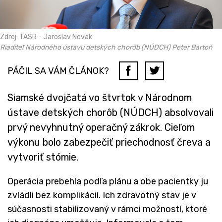
Zdroj: TASR - Jaroslav Novák
Riaditeľ Národného ústavu detských chorôb (NÚDCH) Peter Bartoň
PÁČIL SA VÁM ČLÁNOK?
Siamské dvojčatá vo štvrtok v Národnom
ústave detských chorôb (NÚDCH) absolvovali
prvý nevyhnutný operačný zákrok. Cieľom
výkonu bolo zabezpečiť priechodnosť čreva a
vytvoriť stómie.
Operácia prebehla podľa plánu a obe pacientky ju
zvládli bez komplikácií. Ich zdravotný stav je v
súčasnosti stabilizovaný v rámci možností, ktoré