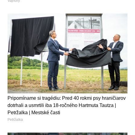
Vajnory
Pripomíname si tragédiu: Pred 40 rokmi psy hraničiarov
dotrhali a usmrtili iba 18-ročného Hartmuta Tautza |
Petržalka | Mestské časti
Petržalka