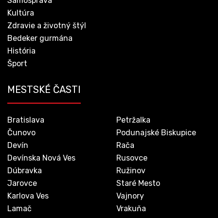
Samospráva
Kultúra
Zdravie a životný štýl
Bedeker gurmána
História
Šport
MESTSKÉ ČASTI
Bratislava
Petržalka
Čunovo
Podunajské Biskupice
Devín
Rača
Devínska Nová Ves
Rusovce
Dúbravka
Ružinov
Jarovce
Staré Mesto
Karlova Ves
Vajnory
Lamač
Vrakuňa