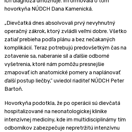
ich diagnóza umožňuje. Informovala o tom
hovorkyňa NÚDCH Dana Kamenická.
„Dievčatká dnes absolvovali prvý nevyhnutný
operačný zákrok, ktorý zvládli veľmi dobre. Všetko
zatiaľ prebieha podľa plánu a bez nečakaných
komplikácií. Teraz potrebujú predovšetkým čas na
zotavenie sa, naberanie síl a ďalšie odborné
vyšetrenia, ktoré nám pomôžu presnejšie
zmapovať ich anatomické pomery a naplánovať
ďalší postup liečby,“ uviedol riaditeľ NÚDCH Peter
Bartoň.
Hovorkyňa podotkla, že po operácii sú dievčatá
hospitalizované na neonatologickej klinike
intenzívnej medicíny, kde im multidisciplinárny tím
odborníkov zabezpečuje nepretržitú intenzívnu