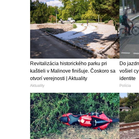
Revitalizácia historického parku pri
Do jazdn
kaštieli v Malinove finišuje. Čoskoro sa
vošiel cy
otvorí verejnosti | Aktuality
identite
Aktuality
Polícia