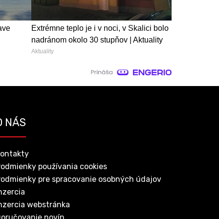
ave
Extrémne teplo je i v noci, v Skalici bolo
nadránom okolo 30 stupňov | Aktuality
Aktuality
O NÁS
ontakty
odmienky používania cookies
odmienky pre spracovanie osobných údajov
nzercia
nzercia webstránka
oručovanie novín