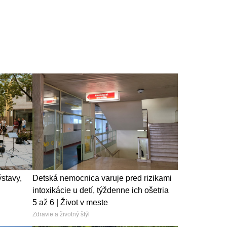
ýstavy,
Detská nemocnica varuje pred rizikami
intoxikácie u detí, týždenne ich ošetria
5 až 6 | Život v meste
Zdravie a životný štýl