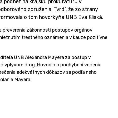
a podnet na krajskú prokuratúru v
dborového združenia. Tvrdí, že zo strany
nformovala o tom hovorkyňa UNB Eva Kliská.
e preverenia zákonnosti postupov orgánov
dmietnutím trestného oznámenia v kauze pozitívne
aditeľa UNB Alexandra Mayera za postup v
od vplyvom drog. Hovorilo o pochybení vedenia
zpečenia adekvátnych dôkazov sa podľa neho
volanie Mayera.