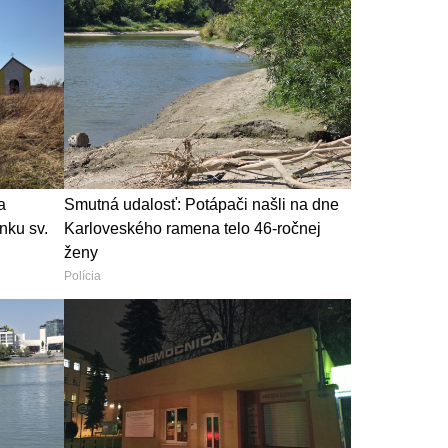
a
Smutná udalosť: Potápači našli na dne
nku sv.
Karloveského ramena telo 46-ročnej
ženy
Polícia