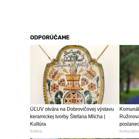
ODPORÚČAME
ÚĽUV otvára na Dobrovičovej výstavu
Komunálb
keramickej tvorby Štefana Mlícha |
Ružinova
Kultúra
poslanec
Kultúra
Komunálne 