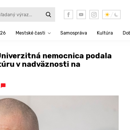
026
Mestské časti
Samospráva
Kultúra
Dob
Univerzitná nemocnica podala
úru v nadväznosti na