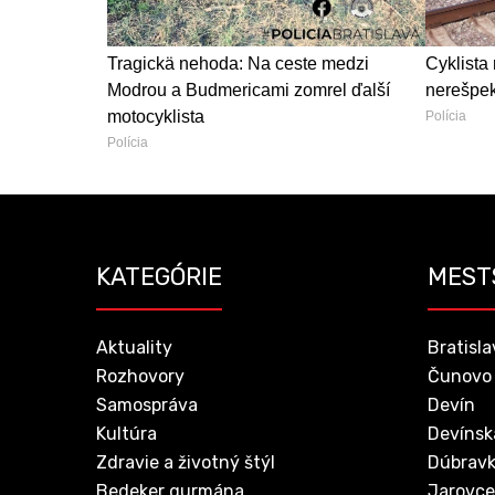
Tragickä nehoda: Na ceste medzi
Cyklista 
Modrou a Budmericami zomrel ďalší
nerešpekt
motocyklista
Polícia
Polícia
KATEGÓRIE
MEST
Aktuality
Bratisla
Rozhovory
Čunovo
Samospráva
Devín
Kultúra
Devínsk
Zdravie a životný štýl
Dúbrav
Bedeker gurmána
Jarovce