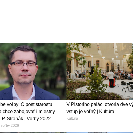
e voľby: O post starostu
V Pistoriho paláci otvoria dve v
 chce zabojovať i miestny
vstup je voľný | Kultúra
 P. Strapák | Voľby 2022
Kultúra
voľby 2026