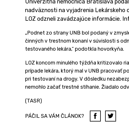
Univerzitná nemocnica Bratislava podal
nadväznosti na vyjadrenia Lekárskeho o
LOZ odzneli zavádzajúce informácie. I
„Podnet zo strany UNB bol podaný v zmysl
činných v trestnom konaní v súvislosti s o
testovaného lekára,“ podotkla hovorkyňa.
LOZ koncom minulého týždňa kritizovalo ri
prípade lekára, ktorý mal v UNB pracovať p
pri testovaní na drogy. V dôsledku nezabe
nemohlo začať trestné stíhanie. Žiadalo od
(TASR)
PÁČIL SA VÁM ČLÁNOK?