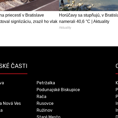
na priecestí v Bratislave
Horúčavy sa stupňujú, v Bratisl
oval signlizáciu, zrazil ho vlak
namerali 40,6 °C | Aktuality
Aktuality
SKÉ ČASTI
va
Petržalka
K
Podunajské Biskupice
P
Rača
P
a Nová Ves
Rusovce
I
ka
Ružinov
I
Staré Mesto
D