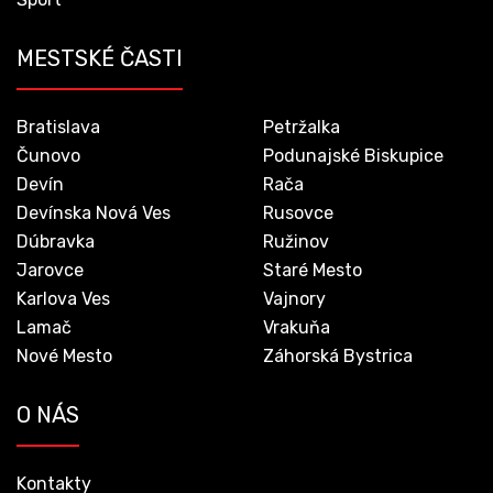
MESTSKÉ ČASTI
Bratislava
Petržalka
Čunovo
Podunajské Biskupice
Devín
Rača
Devínska Nová Ves
Rusovce
Dúbravka
Ružinov
Jarovce
Staré Mesto
Karlova Ves
Vajnory
Lamač
Vrakuňa
Nové Mesto
Záhorská Bystrica
O NÁS
Kontakty