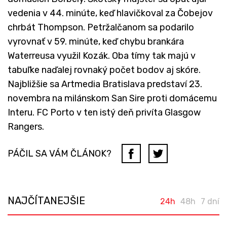
vedenia v 44. minúte, keď hlavičkoval za Čobejov
chrbát Thompson. Petržalčanom sa podarilo
vyrovnať v 59. minúte, keď chybu brankára
Waterreusa využil Kozák. Oba tímy tak majú v
tabuľke naďalej rovnaký počet bodov aj skóre.
Najbližšie sa Artmedia Bratislava predstaví 23.
novembra na milánskom San Sire proti domácemu
Interu. FC Porto v ten istý deň privíta Glasgow
Rangers.
PÁČIL SA VÁM ČLÁNOK?
NAJČÍTANEJŠIE
24h
48h
7 dní