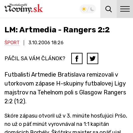
LM: Artmedia - Rangers 2:2
ŠPORT
3.10.2006
18:26
PÁČIL SA VÁM ČLÁNOK?
Futbalisti Artmedie Bratislava remizovali v
utorkovom zápase H-skupiny futbalovej Ligy
majstrov na Tehelnom poli s Glasgow Rangers
2:2 (1:2).
Skóre zápasu otvoril už v 3. minúte hosťujúci Pršo,
no už o päť minút vyrovnával na 1:1 kapitán
domácich Borbély. Škótsky majster sa opäť ujal