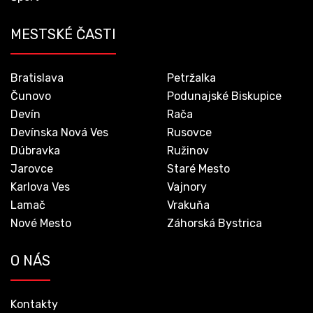
MESTSKÉ ČASTI
Bratislava
Petržalka
Čunovo
Podunajské Biskupice
Devín
Rača
Devínska Nová Ves
Rusovce
Dúbravka
Ružinov
Jarovce
Staré Mesto
Karlova Ves
Vajnory
Lamač
Vrakuňa
Nové Mesto
Záhorská Bystrica
O NÁS
Kontakty