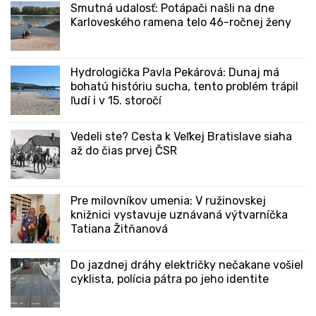
Smutná udalosť: Potápači našli na dne
Karloveského ramena telo 46-ročnej ženy
Hydrologička Pavla Pekárová: Dunaj má
bohatú históriu sucha, tento problém trápil
ľudí i v 15. storočí
Vedeli ste? Cesta k Veľkej Bratislave siaha
až do čias prvej ČSR
Pre milovníkov umenia: V ružinovskej
knižnici vystavuje uznávaná výtvarníčka
Tatiana Žitňanová
Do jazdnej dráhy električky nečakane vošiel
cyklista, polícia pátra po jeho identite