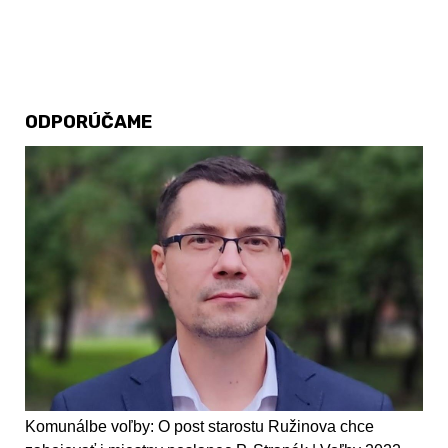
ODPORÚČAME
Komunálbe voľby: O post starostu Ružinova chce