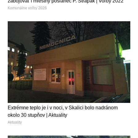
zabojovať i miestny poslanec P. Strapák | Voľby 2022
Komunálne voľby 2026
Extrémne teplo je i v noci, v Skalici bolo nadránom
okolo 30 stupňov | Aktuality
Aktuality