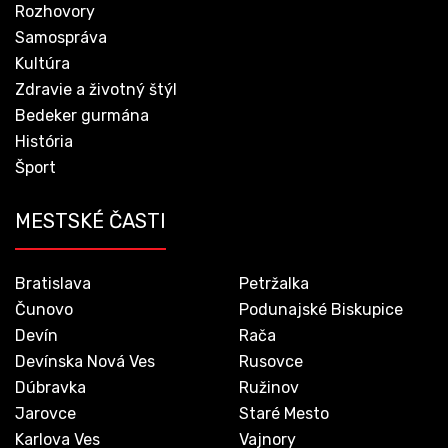
Rozhovory
Samospráva
Kultúra
Zdravie a životný štýl
Bedeker gurmána
História
Šport
MESTSKÉ ČASTI
Bratislava
Petržalka
Čunovo
Podunajské Biskupice
Devín
Rača
Devínska Nová Ves
Rusovce
Dúbravka
Ružinov
Jarovce
Staré Mesto
Karlova Ves
Vajnory