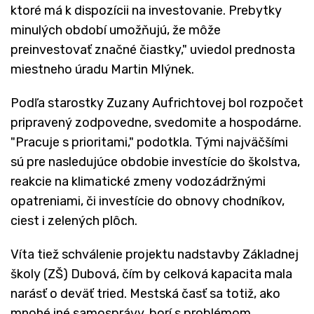
ktoré má k dispozícii na investovanie. Prebytky
minulých období umožňujú, že môže
preinvestovať značné čiastky," uviedol prednosta
miestneho úradu Martin Mlýnek.
Podľa starostky Zuzany Aufrichtovej bol rozpočet
pripravený zodpovedne, svedomite a hospodárne.
"Pracuje s prioritami," podotkla. Tými najväčšími
sú pre nasledujúce obdobie investície do školstva,
reakcie na klimatické zmeny vodozádržnými
opatreniami, či investície do obnovy chodníkov,
ciest i zelených plôch.
Víta tiež schválenie projektu nadstavby Základnej
školy (ZŠ) Dubová, čím by celková kapacita mala
narásť o deväť tried. Mestská časť sa totiž, ako
mnohé iné samosprávy, borí s problémom