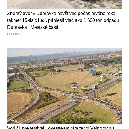
Zberný dvor v Dúbravke navštívilo počas prvého roka
takmer 15-tisíc ľudí, priniesli viac ako 1 600 ton odpadu |
Dúbravka | Mestské časti
Dúbravka
Vodiči, pre festival Lovestream rátajte vo Vajnoroch s