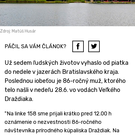
Zdroj: Matúš Husár
PÁČIL SA VÁM ČLÁNOK?
Už sedem ľudských životov vyhaslo od piatka
do nedele v jazerách Bratislavského kraja.
Poslednou iobeťou je 86-ročný muž, ktorého
telo našli v nedeľu 28.6. vo vodách Veľkého
Draždiaka.
"Na linke 158 sme prijali krátko pred 12.00 h
oznámenie o nezvestnosti 86-ročného
návštevníka prírodného kúpaliska Draždiak. Na