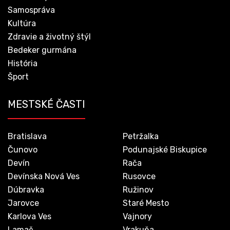
Samospráva
Kultúra
Zdravie a životný štýl
Bedeker gurmána
História
Šport
MESTSKÉ ČASTI
Bratislava
Petržalka
Čunovo
Podunajské Biskupice
Devín
Rača
Devínska Nová Ves
Rusovce
Dúbravka
Ružinov
Jarovce
Staré Mesto
Karlova Ves
Vajnory
Lamač
Vrakuňa