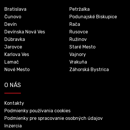
Bratislava
Petržalka
Čunovo
Podunajské Biskupice
Devín
Rača
Devínska Nová Ves
Rusovce
Dúbravka
Ružinov
Jarovce
Staré Mesto
Karlova Ves
Vajnory
Lamač
Vrakuňa
Nové Mesto
Záhorská Bystrica
O NÁS
Kontakty
Podmienky používania cookies
Podmienky pre spracovanie osobných údajov
Inzercia