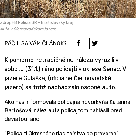
Zdroj: FB Polícia SR - Bratislavský kraj
Auto v Čiernovodskom jazere
PÁČIL SA VÁM ČLÁNOK?
K pomerne netradičnému nálezu vyrazili v
sobotu (31.1.) ráno policajti v okrese Senec. V
jazere Guláška, (oficiálne Čiernovodské
jazero) sa totiž nachádzalo osobné auto.
Ako nás informovala policajná hovorkyňa Katarína
Bartošová, nález auta policajtom nahlásili pred
deviatou ráno.
"Policajti Okresného riaditeľstva po preverení