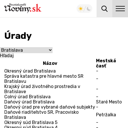
Úrady
Mestská
Názov
časť
Okresný úrad Bratislava
-
Správa katastra pre hlavné mesto SR
-
Bratislavu
Krajský úrad životného prostredia v
-
Bratislave
Colný úrad Bratislava
-
Daňový úrad Bratislava
Staré Mesto
Daňový úrad pre vybrané daňové subjekty
-
Daňové riaditeľstvo SR, Pracovisko
Petržalka
Bratislava
Okresný súd Bratislava 5
-
Okresný súd Bratislava 4
-