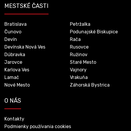
MESTSKÉ ČASTI
Bratislava
Petržalka
Čunovo
Podunajské Biskupice
Devín
Rača
Devínska Nová Ves
Rusovce
Dúbravka
Ružinov
Jarovce
Staré Mesto
Karlova Ves
Vajnory
Lamač
Vrakuňa
Nové Mesto
Záhorská Bystrica
O NÁS
Kontakty
Podmienky používania cookies