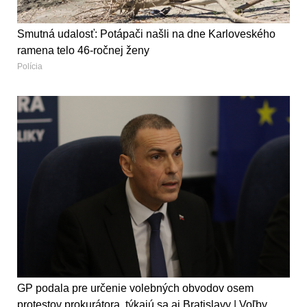
Smutná udalosť: Potápači našli na dne Karloveského
ramena telo 46-ročnej ženy
Polícia
GP podala pre určenie volebných obvodov osem
protestov prokurátora, týkajú sa aj Bratislavy | Voľby