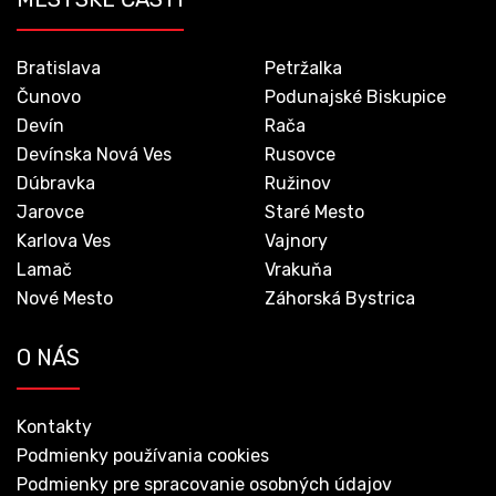
Bratislava
Petržalka
Čunovo
Podunajské Biskupice
Devín
Rača
Devínska Nová Ves
Rusovce
Dúbravka
Ružinov
Jarovce
Staré Mesto
Karlova Ves
Vajnory
Lamač
Vrakuňa
Nové Mesto
Záhorská Bystrica
O NÁS
Kontakty
Podmienky používania cookies
Podmienky pre spracovanie osobných údajov