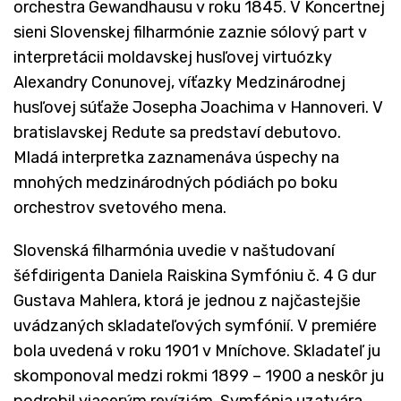
orchestra Gewandhausu v roku 1845. V Koncertnej
sieni Slovenskej filharmónie zaznie sólový part v
interpretácii moldavskej husľovej virtuózky
Alexandry Conunovej, víťazky Medzinárodnej
husľovej súťaže Josepha Joachima v Hannoveri. V
bratislavskej Redute sa predstaví debutovo.
Mladá interpretka zaznamenáva úspechy na
mnohých medzinárodných pódiách po boku
orchestrov svetového mena.
Slovenská filharmónia uvedie v naštudovaní
šéfdirigenta Daniela Raiskina Symfóniu č. 4 G dur
Gustava Mahlera, ktorá je jednou z najčastejšie
uvádzaných skladateľových symfónií. V premiére
bola uvedená v roku 1901 v Mníchove. Skladateľ ju
skomponoval medzi rokmi 1899 – 1900 a neskôr ju