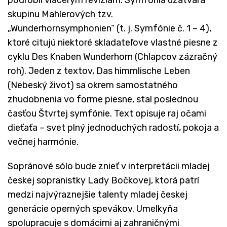
podrobil viacerým revíziám. Symfónia uzatvára
skupinu Mahlerových tzv.
„Wunderhornsymphonien“ (t. j. Symfónie č. 1 – 4),
ktoré citujú niektoré skladateľove vlastné piesne z
cyklu Des Knaben Wunderhorn (Chlapcov zázračný
roh). Jeden z textov, Das himmlische Leben
(Nebeský život) sa okrem samostatného
zhudobnenia vo forme piesne, stal poslednou
časťou Štvrtej symfónie. Text opisuje raj očami
dieťaťa – svet plný jednoduchých radostí, pokoja a
večnej harmónie.
Sopránové sólo bude znieť v interpretácii mladej
českej sopranistky Lady Bočkovej, ktorá patrí
medzi najvýraznejšie talenty mladej českej
generácie operných spevákov. Umelkyňa
spolupracuje s domácimi aj zahraničnými