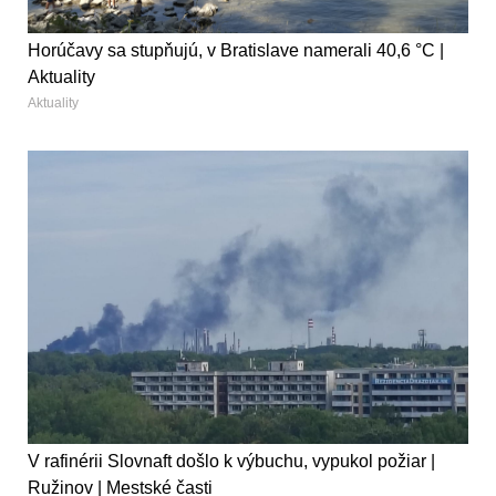
Horúčavy sa stupňujú, v Bratislave namerali 40,6 °C |
Aktuality
Aktuality
V rafinérii Slovnaft došlo k výbuchu, vypukol požiar |
Ružinov | Mestské časti