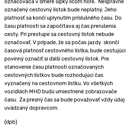
označovača v smere šípky lícom hore. Nesprávne
označený cestovný lístok bude neplatný. Jeho
platnosť sa končí uplynutím príslušného času. Do
času platnosti sa započítava aj čas prerušenia
cesty. Pri prestupe sa cestovný lístok nebude
označovať. V prípade, že sa počas jazdy skončí
časová platnosť cestovného lístka, bude cestujúci
povinný označiť si ďalší cestovný lístok. Pre
stanovenie času platnosti označovaných
cestovných lístkov bude rozhodujúci čas
vyznačený na cestovnom lístku. Vo všetkých
vozidlách MHD budú umiestnené zobrazovače
času. Za presný čas sa bude považovať vždy údaj
uvádzaný dopravcom.
(dpb)