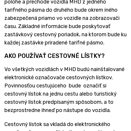
polohe a prechode vozidla MHD z jedného
tarifného pásma do druhého bude okrem iného
zabezpečená priamo vo vozidle na zobrazovači
času. Základné informácie bude poskytovať
zastávkový cestovný poriadok, na ktorom bude ku
každej zastávke priradené tarifné pásmo.
AKO POUŽÍVAŤ CESTOVNÉ LÍSTKY?
Vo všetkých vozidlách v MHD budú nainštalované
elektronické označovače cestovných lístkov.
Povinnosťou cestujúceho bude označiť si
cestovný lístok na jednu cestu alebo turistický
cestovný lístok predpísaným spôsobom, a to
bezprostredne ihneď po nástupe do vozidla.
Cestovný lístok sa vkladá do elektronického