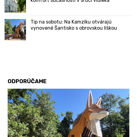
komfort súčasnosti v srdci vidieka
Tip na sobotu: Na Kamzíku otvárajú
vynovené Šantisko s obrovskou líškou
ODPORÚČAME