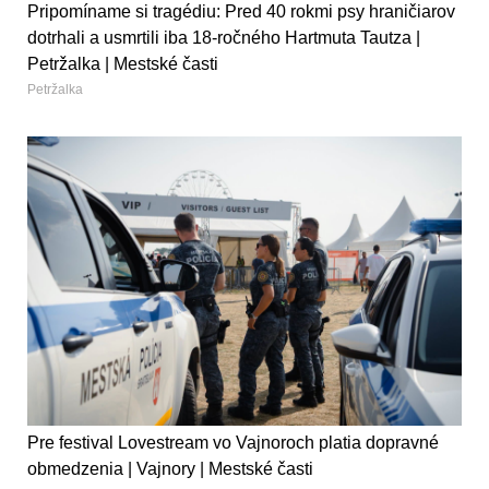
Pripomíname si tragédiu: Pred 40 rokmi psy hraničiarov
dotrhali a usmrtili iba 18-ročného Hartmuta Tautza |
Petržalka | Mestské časti
Petržalka
Pre festival Lovestream vo Vajnoroch platia dopravné
obmedzenia | Vajnory | Mestské časti