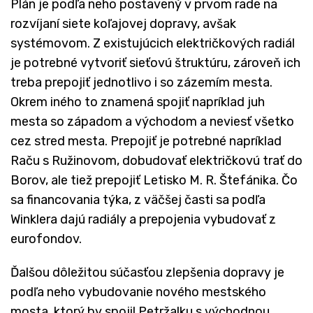
Plán je podľa neho postavený v prvom rade na
rozvíjaní siete koľajovej dopravy, avšak
systémovom. Z existujúcich električkových radiál
je potrebné vytvoriť sieťovú štruktúru, zároveň ich
treba prepojiť jednotlivo i so zázemím mesta.
Okrem iného to znamená spojiť napríklad juh
mesta so západom a východom a neviesť všetko
cez stred mesta. Prepojiť je potrebné napríklad
Raču s Ružinovom, dobudovať električkovú trať do
Borov, ale tiež prepojiť Letisko M. R. Štefánika. Čo
sa financovania týka, z väčšej časti sa podľa
Winklera dajú radiály a prepojenia vybudovať z
eurofondov.
Ďalšou dôležitou súčasťou zlepšenia dopravy je
podľa neho vybudovanie nového mestského
mosta, ktorý by spojil Petržalku s východnou