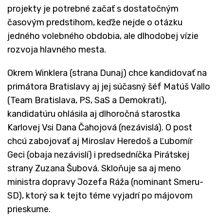
projekty je potrebné začať s dostatočným
časovým predstihom, keďže nejde o otázku
jedného volebného obdobia, ale dlhodobej vízie
rozvoja hlavného mesta.
Okrem Winklera (strana Dunaj) chce kandidovať na
primátora Bratislavy aj jej súčasný šéf Matúš Vallo
(Team Bratislava, PS, SaS a Demokrati),
kandidatúru ohlásila aj dlhoročná starostka
Karlovej Vsi Dana Čahojová (nezávislá). O post
chcú zabojovať aj Miroslav Heredoš a Ľubomír
Geci (obaja nezávislí) i predsedníčka Pirátskej
strany Zuzana Šubová. Skloňuje sa aj meno
ministra dopravy Jozefa Ráža (nominant Smeru-
SD), ktorý sa k tejto téme vyjadrí po májovom
prieskume.