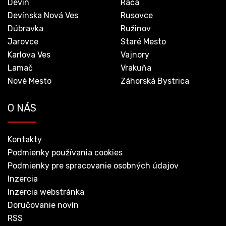
Devín
Rača
Devínska Nová Ves
Rusovce
Dúbravka
Ružinov
Jarovce
Staré Mesto
Karlova Ves
Vajnory
Lamač
Vrakuňa
Nové Mesto
Záhorská Bystrica
O NÁS
Kontakty
Podmienky používania cookies
Podmienky pre spracovanie osobných údajov
Inzercia
Inzercia webstránka
Doručovanie novín
RSS