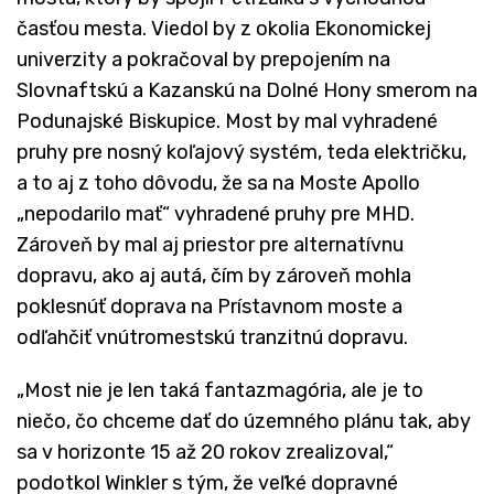
časťou mesta. Viedol by z okolia Ekonomickej
univerzity a pokračoval by prepojením na
Slovnaftskú a Kazanskú na Dolné Hony smerom na
Podunajské Biskupice. Most by mal vyhradené
pruhy pre nosný koľajový systém, teda električku,
a to aj z toho dôvodu, že sa na Moste Apollo
„nepodarilo mať“ vyhradené pruhy pre MHD.
Zároveň by mal aj priestor pre alternatívnu
dopravu, ako aj autá, čím by zároveň mohla
poklesnúť doprava na Prístavnom moste a
odľahčiť vnútromestskú tranzitnú dopravu.
„Most nie je len taká fantazmagória, ale je to
niečo, čo chceme dať do územného plánu tak, aby
sa v horizonte 15 až 20 rokov zrealizoval,“
podotkol Winkler s tým, že veľké dopravné