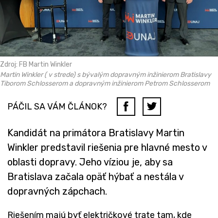
Zdroj: FB Martin Winkler
Martin Winkler ( v strede) s bývalým dopravným inžinierom Bratislavy
Tiborom Schlosserom a dopravným inžinierom Petrom Schlosserom
PÁČIL SA VÁM ČLÁNOK?
Kandidát na primátora Bratislavy Martin
Winkler predstavil riešenia pre hlavné mesto v
oblasti dopravy. Jeho víziou je, aby sa
Bratislava začala opäť hýbať a nestála v
dopravných zápchach.
Riešením majú byť električkové trate tam, kde