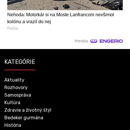
Nehoda: Motorkár si na Moste Lanfranconi nevšimol
kolónu a vrazil do nej
Polícia
KATEGÓRIE
Aktuality
Rozhovory
Samospráva
Kultúra
Zdravie a životný štýl
Bedeker gurmána
História