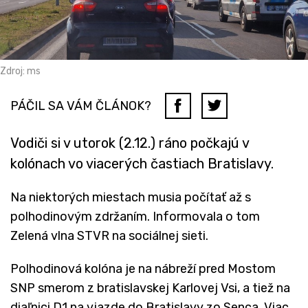
Zdroj: ms
PÁČIL SA VÁM ČLÁNOK?
Vodiči si v utorok (2.12.) ráno počkajú v
kolónach vo viacerých častiach Bratislavy.
Na niektorých miestach musia počítať až s
polhodinovým zdržaním. Informovala o tom
Zelená vlna STVR na sociálnej sieti.
Polhodinová kolóna je na nábreží pred Mostom
SNP smerom z bratislavskej Karlovej Vsi, a tiež na
diaľnici D1 na vjazde do Bratislavy zo Senca. Viac