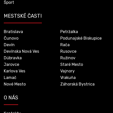
Šport
MESTSKÉ ČASTI
Bratislava
Petržalka
Čunovo
Podunajské Biskupice
Devín
Rača
Devínska Nová Ves
Rusovce
Dúbravka
Ružinov
Jarovce
Staré Mesto
Karlova Ves
Vajnory
Lamač
Vrakuňa
Nové Mesto
Záhorská Bystrica
O NÁS