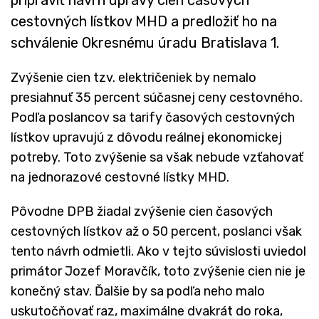
cestovných lístkov MHD a predložiť ho na
schválenie Okresnému úradu Bratislava 1.
Zvýšenie cien tzv. električeniek by nemalo
presiahnuť 35 percent súčasnej ceny cestovného.
Podľa poslancov sa tarify časových cestovných
lístkov upravujú z dôvodu reálnej ekonomickej
potreby. Toto zvýšenie sa však nebude vzťahovať
na jednorazové cestovné lístky MHD.
Pôvodne DPB žiadal zvýšenie cien časových
cestovných lístkov až o 50 percent, poslanci však
tento návrh odmietli. Ako v tejto súvislosti uviedol
primátor Jozef Moravčík, toto zvýšenie cien nie je
konečný stav. Ďalšie by sa podľa neho malo
uskutočňovať raz, maximálne dvakrát do roka,