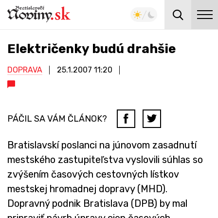
Električenky budú drahšie
DOPRAVA
25.1.2007
11:20
PÁČIL SA VÁM ČLÁNOK?
Bratislavskí poslanci na júnovom zasadnutí
mestského zastupiteľstva vyslovili súhlas so
zvýšením časových cestovných lístkov
mestskej hromadnej dopravy (MHD).
Dopravný podnik Bratislava (DPB) by mal
pripraviť návrh úpravy cien časových