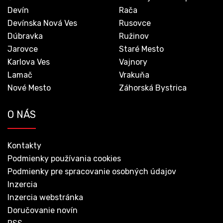
Devín
Rača
Devínska Nová Ves
Rusovce
Dúbravka
Ružinov
Jarovce
Staré Mesto
Karlova Ves
Vajnory
Lamač
Vrakuňa
Nové Mesto
Záhorská Bystrica
O NÁS
Kontakty
Podmienky používania cookies
Podmienky pre spracovanie osobných údajov
Inzercia
Inzercia webstránka
Doručovanie novín