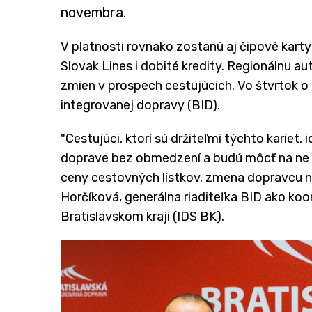
novembra.
V platnosti rovnako zostanú aj čipové kar
Slovak Lines i dobité kredity. Regionálnu 
zmien v prospech cestujúcich. Vo štvrtok o 
integrovanej dopravy (BID).
"Cestujúci, ktorí sú držiteľmi týchto kariet
doprave bez obmedzení a budú môcť na ne c
ceny cestovných lístkov, zmena dopravcu ne
Horčíková, generálna riaditeľka BID ako k
Bratislavskom kraji (IDS BK).