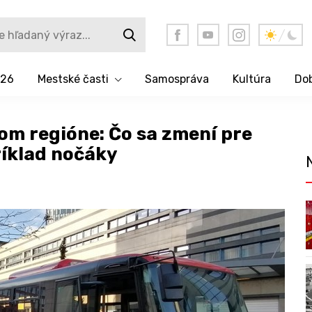
026
Mestské časti
Samospráva
Kultúra
Dob
kom regióne: Čo sa zmení pre
ríklad nočáky