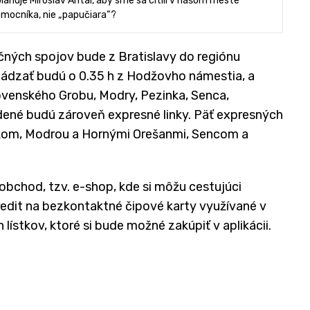
 plánuje Miroslav Antal, aby sme sa cítili v našom meste
omocníka, nie „papučiara“?
čných spojov bude z Bratislavy do regiónu
dzať budú o 0.35 h z Hodžovho námestia, a
ovenského Grobu, Modry, Pezinka, Senca,
ené budú zároveň expresné linky. Päť expresných
níkom, Modrou a Hornými Orešanmi, Sencom a
obchod, tzv. e-shop, kde si môžu cestujúci
kredit na bezkontaktné čipové karty využívané v
lístkov, ktoré si bude možné zakúpiť v aplikácii.