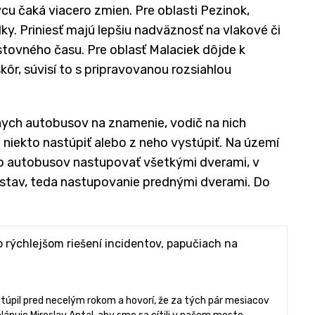
u čaká viacero zmien. Pre oblasti Pezinok,
y. Priniesť majú lepšiu nadväznosť na vlakové či
stovného času. Pre oblasť Malaciek dôjde k
, súvisí to s pripravovanou rozsiahlou
ych autobusov na znamenie, vodič na nich
j niekto nastúpiť alebo z neho vystúpiť. Na území
o autobusov nastupovať všetkými dverami, v
í stav, teda nastupovanie prednými dverami. Do
 rýchlejšom riešení incidentov, papučiach na
stúpil pred necelým rokom a hovorí, že za tých pár mesiacov