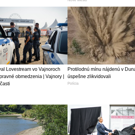
ival Lovestream vo Vajnoroch
Protilodnú mínu nájdenú v Duna
opravné obmedzenia | Vajnory |
úspešne zlikvidovali
časti
Polícia