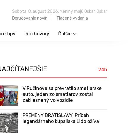
Sobota, 8. august 2026, Meniny majú Oskar, Oskar
Doručovanie novín
Tlačené vydania
ré tipy
Rozhovory
Ďalšie
NAJČÍTANEJŠIE
24h
V Ružinove sa prevrátilo smetiarske
auto, jeden zo smetiarov zostal
zakliesnený vo vozidle
PREMENY BRATISLAVY: Príbeh
legendárneho kúpaliska Lido ožíva