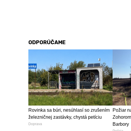
ODPORÚČAME
Rovinka sa búri, nesúhlasí so zrušením
Požiar n
železničnej zastávky, chystá petíciu
Zohorom 
Barbory
Doprava
Polícia