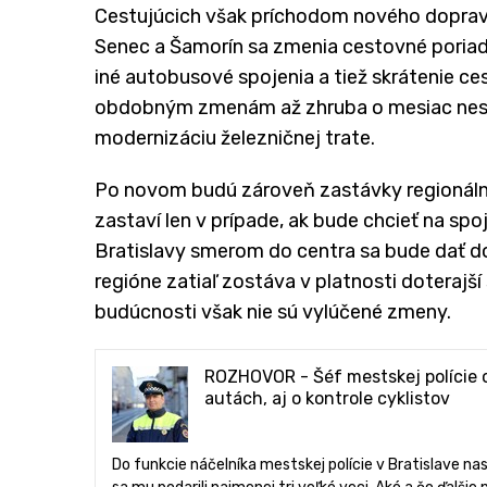
Cestujúcich však príchodom nového dopravc
Senec a Šamorín sa zmenia cestovné poriadk
iné autobusové spojenia a tiež skrátenie ce
obdobným zmenám až zhruba o mesiac neskôr
modernizáciu železničnej trate.
Po novom budú zároveň zastávky regionáln
zastaví len v prípade, ak bude chcieť na spo
Bratislavy smerom do centra sa bude dať d
regióne zatiaľ zostáva v platnosti doterajš
budúcnosti však nie sú vylúčené zmeny.
ROZHOVOR - Šéf mestskej polície o
autách, aj o kontrole cyklistov
Do funkcie náčelníka mestskej polície v Bratislave na