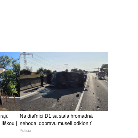
rajú
Na diaľnici D1 sa stala hromadná
líškou |
nehoda, dopravu museli odkloniť
Polícia