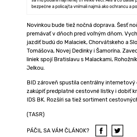
sa mu podarili najmenej tri veľké veci. Aké a čo ďalšie
bezpečne a policajta vnímali najmä ako ochrancu a p
Novinkou bude tiež nočná doprava. Šesť no
premávať v dňoch pred voľným dňom. Vychá
jazdiť budú do Malaciek, Chorvátskeho a Sl
Tomášova, Novej Dedinky i Šamorína. Zaved
liniek spojí Bratislavu s Malackami, Rohož
Jelkou.
BID zároveň spustila centrálny internetový 
zakúpiť predplatné cestovné lístky i dobiť 
IDS BK. Rozšíri sa tiež sortiment cestovných 
(TASR)
PÁČIL SA VÁM ČLÁNOK?