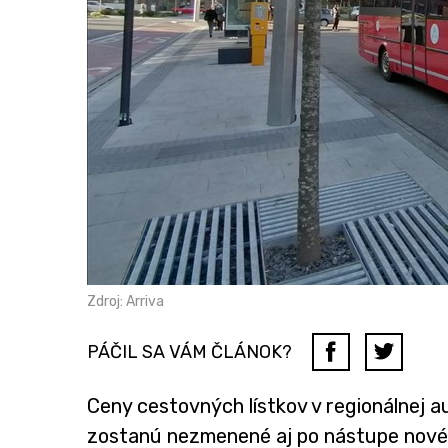
Zdroj: Arriva
PÁČIL SA VÁM ČLÁNOK?
Ceny cestovných lístkov v regionálnej a
zostanú nezmenené aj po nástupe nového