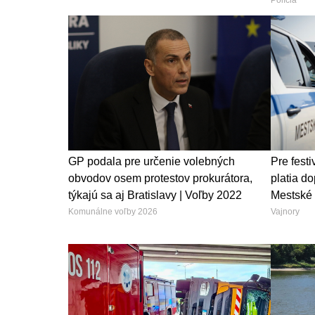
GP podala pre určenie volebných
Pre fest
obvodov osem protestov prokurátora,
platia d
týkajú sa aj Bratislavy | Voľby 2022
Mestské 
Komunálne voľby 2026
Vajnory