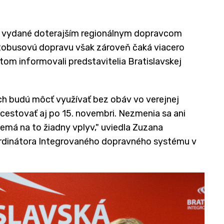
ty vydané doterajším regionálnym dopravcom
autobusovú dopravu však zároveň čaká viacero
tom informovali predstavitelia Bratislavskej
, ich budú môcť využívať bez obáv vo verejnej
estovať aj po 15. novembri. Nezmenia sa ani
má na to žiadny vplyv," uviedla Zuzana
oordinátora Integrovaného dopravného systému v