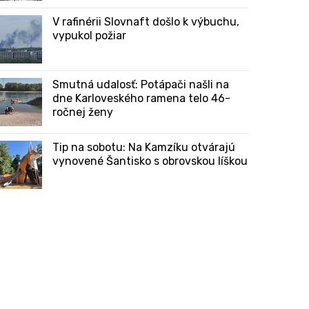
V rafinérii Slovnaft došlo k výbuchu,
vypukol požiar
Smutná udalosť: Potápači našli na
dne Karloveského ramena telo 46-
ročnej ženy
Tip na sobotu: Na Kamzíku otvárajú
vynovené Šantisko s obrovskou líškou