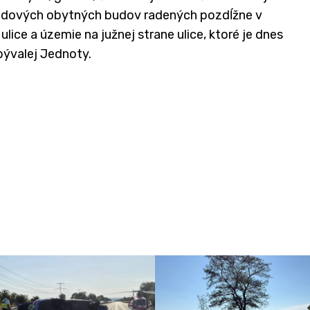
chodových obytných budov radených pozdĺžne v
ice a územie na južnej strane ulice, ktoré je dnes
ývalej Jednoty.