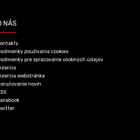
O NÁS
ontakty
odmienky používania cookies
odmienky pre spracovanie osobných údajov
nzercia
nzercia webstránka
oručovanie novín
RSS
acebook
witter