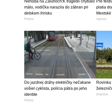
Nehoda na Záluhoch:K tragédii chýbalo
Pre fest
málo, vodička narazila do zábran pri
platia d
detskom ihrisku
Mestské 
Polícia
Vajnory
Do jazdnej dráhy električky nečakane
Rovinka 
vošiel cyklista, polícia pátra po jeho
železničn
identite
Doprava
Polícia