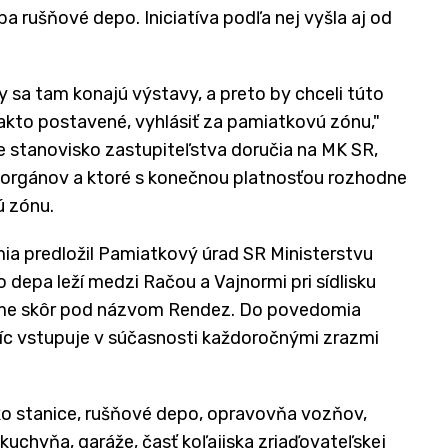
a rušňové depo. Iniciatíva podľa nej vyšla aj od
sa tam konajú výstavy, a preto by chceli túto
 takto postavené, vyhlásiť za pamiatkovú zónu,"
 stanovisko zastupiteľstva doručia na MK SR,
 orgánov a ktoré s konečnou platnosťou rozhodne
ú zónu.
ia predložil Pamiatkový úrad SR Ministerstvu
o depa leží medzi Račou a Vajnormi pri sídlisku
áme skôr pod názvom Rendez. Do povedomia
níc vstupuje v súčasnosti každoročnými zrazmi
o stanice, rušňové depo, opravovňa vozňov,
 kuchyňa, garáže, časť koľajiska zriaďovateľskej