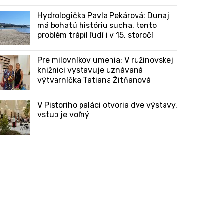
Hydrologička Pavla Pekárová: Dunaj
má bohatú históriu sucha, tento
problém trápil ľudí i v 15. storočí
Pre milovníkov umenia: V ružinovskej
knižnici vystavuje uznávaná
výtvarníčka Tatiana Žitňanová
V Pistoriho paláci otvoria dve výstavy,
vstup je voľný