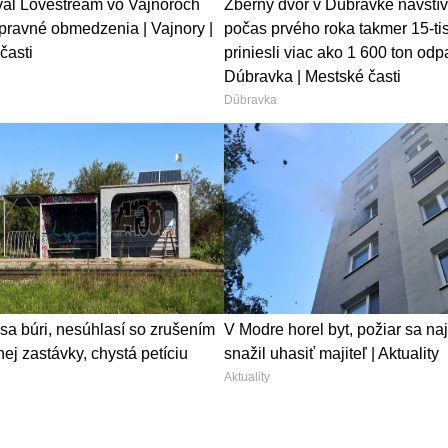
ival Lovestream vo Vajnoroch
Zberný dvor v Dúbravke navštív
opravné obmedzenia | Vajnory |
počas prvého roka takmer 15-tisí
časti
priniesli viac ako 1 600 ton odp
Dúbravka | Mestské časti
Dúbravka
sa búri, nesúhlasí so zrušením
V Modre horel byt, požiar sa na
ej zastávky, chystá petíciu
snažil uhasiť majiteľ | Aktuality
Aktuality