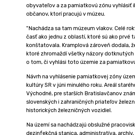
obyvateľov a za pamiatkovú zónu vyhlásiť ib
občanov, ktorí pracujú v múzeu.
"Nachádza sa tam múzeum vlakov. Celé roky 
časť ako jednu z oblastí, ktoré sú ako prvé
konštatovala. Kramplová zároveň dodala, že
ktoré zhromaždí všetky názory dotknutých
o tom, či vyhlási toto územie za pamiatkov
Návrh na vyhlásenie pamiatkovej zóny územ
kultúry SR v júni minulého roku. Areál staréh
Východné, pre starších Bratislavčanov zn
slovenských i zahraničných priateľov želez
historických železničných vozidiel.
Na území sa nachádzajú obslužné pracovisk
dezinfekčná stanica, administratíva, archív,