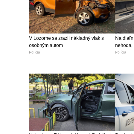
V Lozorne sa zrazil nákladný vlak s
Na diaľn
osobným autom
nehoda, 
Polícia
Polícia