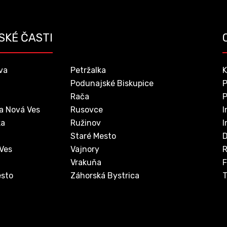
SKÉ ČASTI
va
Petržalka
K
Podunajské Biskupice
P
Rača
P
a Nová Ves
Rusovce
I
ka
Ružinov
I
Staré Mesto
D
 Ves
Vajnory
Vrakuňa
F
sto
Záhorská Bystrica
T