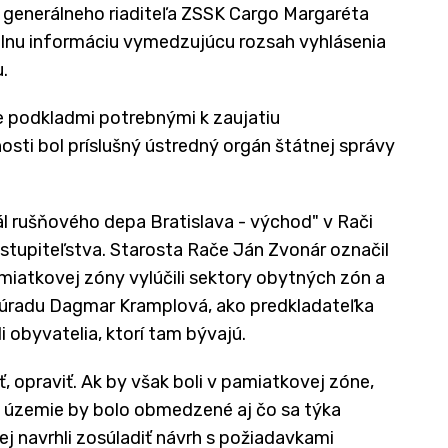
e generálneho riaditeľa ZSSK Cargo Margaréta
álnu informáciu vymedzujúcu rozsah vyhlásenia
.
e podkladmi potrebnými k zaujatiu
osti bol príslušný ústredný orgán štátnej správy
l rušňového depa Bratislava - východ" v Rači
astupiteľstva. Starosta Rače Ján Zvonár označil
iatkovej zóny vylúčili sektory obytných zón a
 úradu Dagmar Kramplová, ako predkladateľka
 obyvatelia, ktorí tam bývajú.
 opraviť. Ak by však boli v pamiatkovej zóne,
 územie by bolo obmedzené aj čo sa týka
ej navrhli zosúladiť návrh s požiadavkami