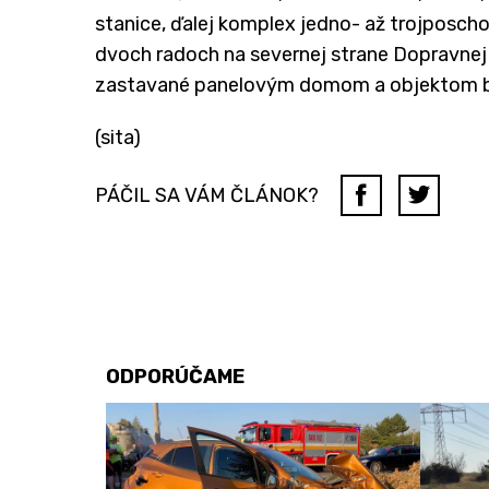
stanice, ďalej komplex jedno- až trojpos
dvoch radoch na severnej strane Dopravnej ul
zastavané panelovým domom a objektom b
(sita)
PÁČIL SA VÁM ČLÁNOK?
ODPORÚČAME