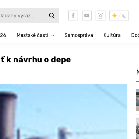
026
Mestské časti
Samospráva
Kultúra
Dob
ť k návrhu o depe