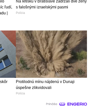
ilo
Na letisku v Bratislave zadržali dve ženy
c ľudí,
s falošnými izraelskými pasmi
adu |
Polícia
jskôr
Protilodnú mínu nájdenú v Dunaji
úspešne zlikvidovali
Polícia