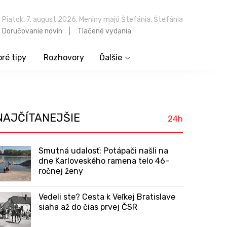
Piatok, 7. august 2026, Meniny majú Štefánia, Štefánia
Doručovanie novín
Tlačené vydania
ré tipy
Rozhovory
Ďalšie
NAJČÍTANEJŠIE
24h
Smutná udalosť: Potápači našli na
dne Karloveského ramena telo 46-
ročnej ženy
Vedeli ste? Cesta k Veľkej Bratislave
siaha až do čias prvej ČSR