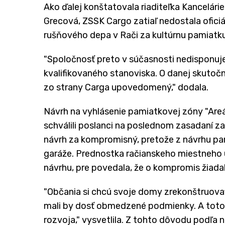
Ako ďalej konštatovala riaditeľka Kancelári
Grecová, ZSSK Cargo zatiaľ nedostala ofici
rušňového depa v Rači za kultúrnu pamiatku
"Spoločnosť preto v súčasnosti nedisponuj
kvalifikovaného stanoviska. O danej skutočn
zo strany Carga upovedomený," dodala.
Návrh na vyhlásenie pamiatkovej zóny "Areá
schválili poslanci na poslednom zasadaní z
návrh za kompromisný, pretože z návrhu pam
garáže. Prednostka račianskeho miestneho
návrhu, pre povedala, že o kompromis žiadali
"Občania si chcú svoje domy zrekonštruovať,
mali by dosť obmedzené podmienky. A toto
rozvoja," vysvetlila. Z tohto dôvodu podľa n