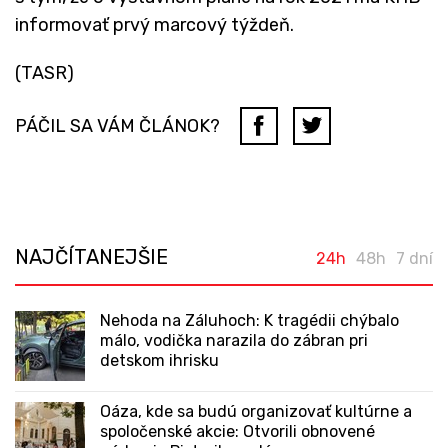
informovať prvý marcový týždeň.
(TASR)
PÁČIL SA VÁM ČLÁNOK?
NAJČÍTANEJŠIE
24h
48h
7 dní
Nehoda na Záluhoch: K tragédii chýbalo
málo, vodička narazila do zábran pri
detskom ihrisku
Oáza, kde sa budú organizovať kultúrne a
spoločenské akcie: Otvorili obnovené