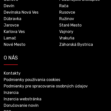
Devín
Rača
Devínska Nová Ves
Rusovce
Dúbravka
Ružinov
Jarovce
Staré Mesto
Karlova Ves
Vajnory
Lamač
Vrakuňa
Nové Mesto
Záhorská Bystrica
O NÁS
Kontakty
Podmienky používania cookies
Podmienky pre spracovanie osobných údajov
Inzercia
Inzercia webstránka
Doručovanie novín