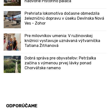
nádvorie Pistoriho paláca
Prehriata lokomotíva dočasne obmedzila
železničnú dopravu v úseku Devínska Nová
Ves - Zohor
Pre milovníkov umenia: V ružinovskej
knižnici vystavuje uznávaná výtvarníčka
Tatiana Žitňanová
Dobrá správa pre obyvateľov: Petržalka
začína s výmenou prvej lávky ponad
Chorvátske rameno
ODPORÚČAME