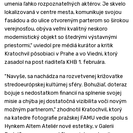
umenia ľahko rozpoznateľných aktérov. Je skvelo
lokalizovaná v centre mesta, komunikuje svojou
fasádou a do ulice otvoreným parterom so širokou
verejnosťou, obýva veľmi kvalitný neskoro
modernistický objekt so štedrými výstavnými
priestormi," uviedol pre médiá kurátor a kritik
Kratochvil pôsobiaci v Prahe a vo Viedni, ktorý
zasadol na post riaditeľa KHB 1. februára.
"Navyše, sa nachádza na rozvetvenej križovatke
stredoeurópskej kultúrnej sféry. Bohužiaľ, doteraz
bojuje s nedostatkom financií na splnenie svojej
misie a chýba jej dostatočná vizibilita voči novým
možným partnerom," zhodnotil Kratochvil, ktorý
na katedre fotografie pražskej FAMU vedie spolu s
Hynkem Altem Ateliér nové estetiky, v Galerii