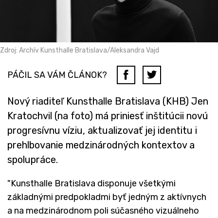
Zdroj: Archív Kunsthalle Bratislava/Aleksandra Vajd
PÁČIL SA VÁM ČLÁNOK?
Nový riaditeľ Kunsthalle Bratislava (KHB) Jen
Kratochvil (na foto) má priniesť inštitúcii novú
progresívnu víziu, aktualizovať jej identitu i
prehlbovanie medzinárodných kontextov a
spolupráce.
"Kunsthalle Bratislava disponuje všetkými
základnými predpokladmi byť jedným z aktívnych
a na medzinárodnom poli súčasného vizuálneho