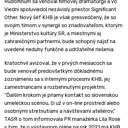
Rudolfinum sa venoval filmovej dramaturgii a vo
Viedni spoluviedol nezávislý priestor Significant
Other. Nový šéf KHB je však presvedčený, že so
svojim tímom v synergii so zriaďovateľom, ktorým
je Ministerstvo kultúry SR, a miestnymi aj
zahraničnými partnermi, bude schopný nájsť na
uvedené neduhy funkčné a udržateľné riešenia.
Kratochvil avizoval, že v prvých mesiacoch sa
bude venovať predovšetkým dôkladnému
zoznámeniu sa s internými procesmi KHB, jej
zamestnancami a rozbehnutými projektmi.
"Ďalším krokom je priamy kontakt so slovenskou
umeleckou scénou, či už v on-line prostredí alebo
osobnými stretnutiami a návštevami ateliérov,"
TASR o tom informovala PR manažérka Lila Rose
s tým, že o výstavnom pláne na rok 2021 má KHB