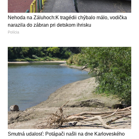
Nehoda na Záluhoch:K tragédii chýbalo málo, vodička
narazila do zábran pri detskom ihrisku
Polícia
Smutná udalosť: Potápači našli na dne Karloveského