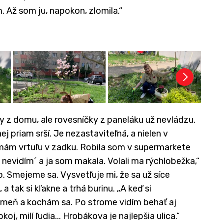
. Až som ju, napokon, zlomila.“
dky z domu, ale rovesníčky z paneláku už nevládzu.
j priam srší. Je nezastaviteľná, a nielen v
mám vrtuľu v zadku. Robila som v supermarkete
 nevidím´ a ja som makala. Volali ma rýchlobežka,“
lo. Smejeme sa. Vysvetľuje mi, že sa už síce
 tak si kľakne a trhá burinu. „A keď si
meň a kochám sa. Po strome vidím behať aj
j, milí ľudia... Hrobákova je najlepšia ulica.“