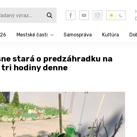
026
Mestské časti
Samospráva
Kultúra
Dob
ásne stará o predzáhradku na
i tri hodiny denne