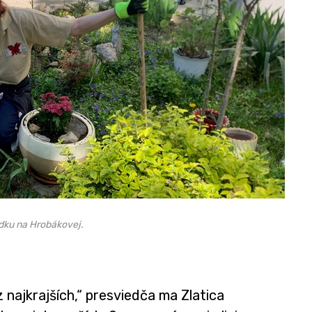
adku na Hrobákovej.
z najkrajších,“ presviedča ma Zlatica