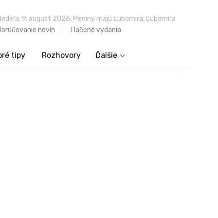
Nedeľa, 9. august 2026, Meniny majú Ľubomíra, Ľubomíra
Doručovanie novín
Tlačené vydania
ré tipy
Rozhovory
Ďalšie