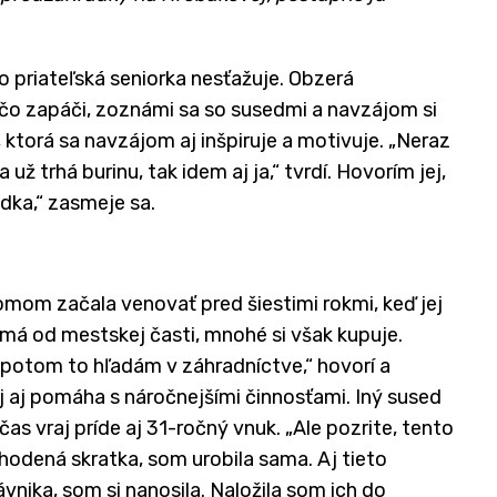
 priateľská seniorka nesťažuje. Obzerá
ečo zapáči, zoznámi sa so susedmi a navzájom si
 ktorá sa navzájom aj inšpiruje a motivuje. „Neraz
už trhá burinu, tak idem aj ja,“ tvrdí. Hovorím jej,
edka,“ zasmeje sa.
omom začala venovať pred šiestimi rokmi, keď jej
má od mestskej časti, mnohé si však kupuje.
a potom to hľadám v záhradníctve,“ hovorí a
j aj pomáha s náročnejšími činnosťami. Iný sused
bčas vraj príde aj 31-ročný vnuk. „Ale pozrite, tento
hodená skratka, som urobila sama. Aj tieto
nika, som si nanosila. Naložila som ich do