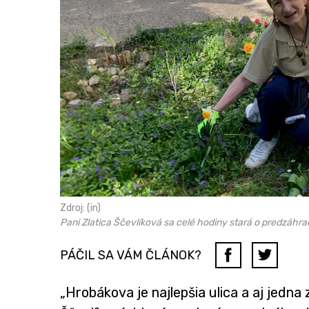
Zdroj: (in)
Pani Zlatica Ščevlíková sa celé hodiny stará o predzáhr
PÁČIL SA VÁM ČLÁNOK?
„Hrobákova je najlepšia ulica a aj jedna 