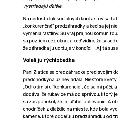
vystriedajú ďalšie.
Na nedostatok sociálnych kontaktov sa táto
„konkurenčné“ predzáhradky a keď sa jej ni
vymenia rastliny. Sú vraj prajnou komunitou,
sa pozriem cez okno, a keď vidím, že susedka 
že záhradka ju udržuje v kondícii. „Aj tá sus
Volali ju rýchlobežka
Pani Zlatica sa predzáhradke pred svojím d
predchodkyňa už nevládala. Niektoré kvety 
„Odfotím si u ´konkurencie´, čo sa mi páči, 
dodáva, že rukavice má od správcu, ktorý je
sa zas ponúkol, že jej uľahčí polievanie. A o
chodníček z dlaždíc na mieste, kde bola vyc
kamene, ktoré oddeľujú predzáhradku od tráv