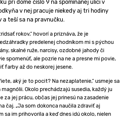
u pri dome číslo 9 na spomínanej ulici v
dkyňa v nej pracuje niekedy aj tri hodiny
v a teší sa na pravnučku.
idsať rokov,“ hovorí a priznáva, že je
redzáhradky predelenej chodníkom mi s pýchou
ány, skalné ruže, narcisy, ozdobné jahody či
vie spomenúť, ale pozrie na ne a presne mi povie,
ť farby až do neskorej jesene.
iete, aký je to pocit? Na nezaplatenie,“ usmeje sa
ch magnólii. Okolo prechádzajú susedia, každý ju
e za jej prácu, občas jej prinesú na zasadenie
na čaj. „Ja som dokonca naučila zdraviť aj
 sa im prihovorila a keď dnes idú okolo, nielen