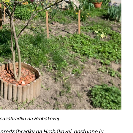
predzáhradku na Hrobákovej.
k predzáhradky na Hrobákovej, postupne ju