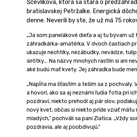
Ščevlíková, ktorá sa stará o predzáhradk
bratislavskej Petržalke. Energická dôcho
denne. Neverili by ste, že už má 75 roko
„Ja som panelákové dieťa a aj tu bývam už tr
záhradkárka-amatérka. V dvoch častiach p
ukazuje nechtíky, nezábudky, nevädze, tulip
sirôtky... Na názvy mnohých rastlín si ani ne
aké budú mať kvety. Jej záhradka bude meni
„Napĺňa ma šťastím a teším sa z pochvaly. V
a hovorí, ako sa aj neznámi ľudia fotia pri i
pozdraví, niekto prehodí aj pár slov, poďakuj
nový kvet, občas si niekto príde vziať mätu 
mladých,“ pochváli sa pani Zlatica. „Vždy som
pozdravia, ale aj poobdivujú."