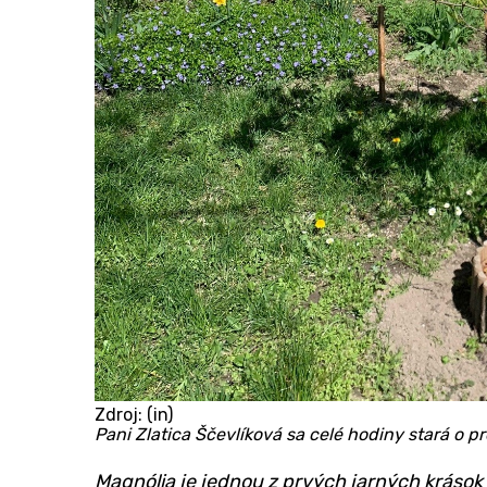
Zdroj: (in)
Pani Zlatica Ščevlíková sa celé hodiny stará o 
Magnólia je jednou z prvých jarných kráso