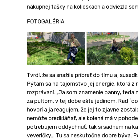
nákupnej tašky na kolieskach a odviezla sem
FOTOGALÉRIA:
Tvrdí, že sa snažila pribrať do tímu aj suse
Pýtam sa na tajomstvo jej energie, ktorá z ne
rozprávaní. „Ja som znamenie panny, teda 
za pultom, v tej dobe ešte jedinom. Rad ´do
hovorí a ja reagujem, že jej to zjavne zosta
nemôže predkláňať, ale kolená má v pohode, a
potrebujem oddýchnuť, tak si sadnem na ka
veveričky... Tu sa neskutočne dobre býva. Poko