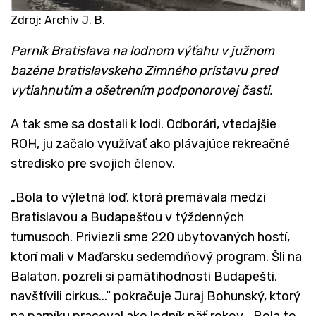
Zdroj: Archív J. B.
Parník Bratislava na lodnom výťahu v južnom
bazéne bratislavskeho Zimného prístavu pred
vytiahnutím a ošetrením podponorovej časti.
​A tak sme sa dostali k lodi. Odborári, vtedajšie
ROH, ju začalo využívať ako plávajúce rekreačné
stredisko pre svojich členov.
„Bola to výletná loď, ktorá premávala medzi
Bratislavou a Budapešťou v týždenných
turnusoch. Priviezli sme 220 ubytovaných hostí,
ktorí mali v Maďarsku sedemdňový program. Šli na
Balaton, pozreli si pamätihodnosti Budapešti,
navštívili cirkus...“ pokračuje Juraj Bohunský, ktorý