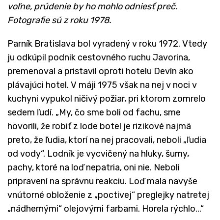
voľne, prúdenie by ho mohlo odniesť preč.
Fotografie sú z roku 1978.
Parník Bratislava bol vyradený v roku 1972. Vtedy
ju odkúpil podnik cestovného ruchu Javorina,
premenoval a pristavil oproti hotelu Devín ako
plávajúci hotel. V máji 1975 však na nej v noci v
kuchyni vypukol ničivý požiar, pri ktorom zomrelo
sedem ľudí. „My, čo sme boli od fachu, sme
hovorili, že robiť z lode botel je rizikové najmä
preto, že ľudia, ktorí na nej pracovali, neboli „ľudia
od vody“. Lodník je vycvičený na hluky, šumy,
pachy, ktoré na loď nepatria, oni nie. Neboli
pripravení na správnu reakciu. Loď mala navyše
vnútorné obloženie z „poctivej“ preglejky natretej
„nádhernými“ olejovými farbami. Horela rýchlo...“