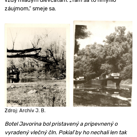
vždy mladým dievčatám. „Tam sa to hmýrilo
záujmom,“ smeje sa.
Zdroj: Archív J. B.
Botel Javorina bol pristavený a pripevnený o
vyradený vlečný čln. Pokiaľ by ho nechali len tak