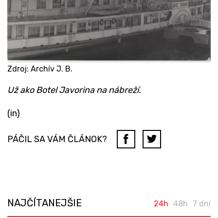
Zdroj: Archív J. B.
Už ako Botel Javorina na nábreží.
(in)
PÁČIL SA VÁM ČLÁNOK?
NAJČÍTANEJŠIE
24h
48h
7 dní