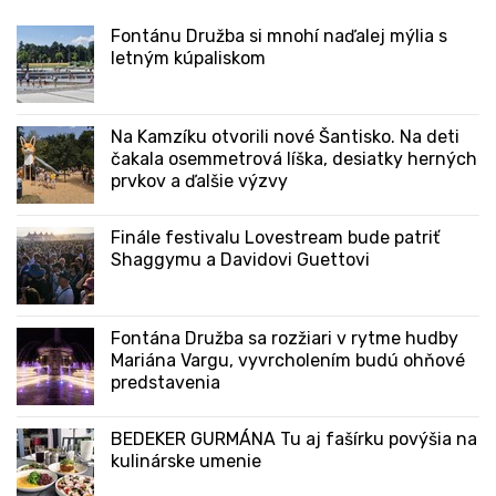
Fontánu Družba si mnohí naďalej mýlia s
letným kúpaliskom
Na Kamzíku otvorili nové Šantisko. Na deti
čakala osemmetrová líška, desiatky herných
prvkov a ďalšie výzvy
Finále festivalu Lovestream bude patriť
Shaggymu a Davidovi Guettovi
Fontána Družba sa rozžiari v rytme hudby
Mariána Vargu, vyvrcholením budú ohňové
predstavenia
BEDEKER GURMÁNA Tu aj fašírku povýšia na
kulinárske umenie