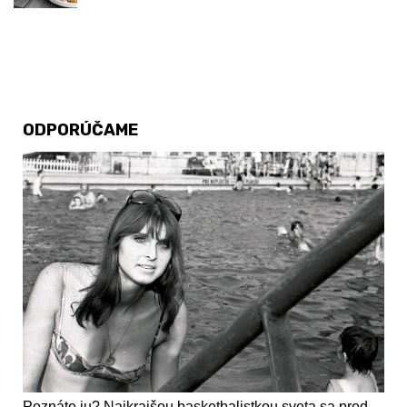
ODPORÚČAME
Poznáte ju? Najkrajšou basketbalistkou sveta sa pred