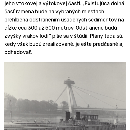
jeho vtokovej a výtokovej časti. „Existujúca dolná
časť ramena bude na vybraných miestach
prehĺbená odstránením usadených sedimentov na
dĺžke cca 300 až 500 metrov. Odstránené budú
zvyšky vrakov lodí,“ píše sa v štúdii. Plány teda sú,
kedy však budú zrealizované, je ešte predčasné aj
odhadovať.