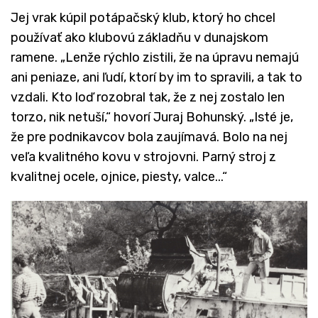
Jej vrak kúpil potápačský klub, ktorý ho chcel
používať ako klubovú základňu v dunajskom
ramene. „Lenže rýchlo zistili, že na úpravu nemajú
ani peniaze, ani ľudí, ktorí by im to spravili, a tak to
vzdali. Kto loď rozobral tak, že z nej zostalo len
torzo, nik netuší,“ hovorí Juraj Bohunský. „Isté je,
že pre podnikavcov bola zaujímavá. Bolo na nej
veľa kvalitného kovu v strojovni. Parný stroj z
kvalitnej ocele, ojnice, piesty, valce...“