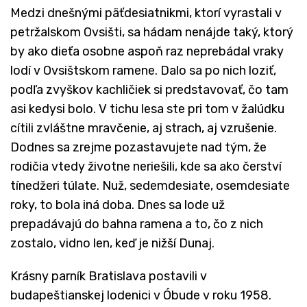
Medzi dnešnými päťdesiatnikmi, ktorí vyrastali v
petržalskom Ovsišti, sa hádam nenájde taký, ktorý
by ako dieťa osobne aspoň raz neprebádal vraky
lodí v Ovsištskom ramene. Dalo sa po nich loziť,
podľa zvyškov kachličiek si predstavovať, čo tam
asi kedysi bolo. V tichu lesa ste pri tom v žalúdku
cítili zvláštne mravčenie, aj strach, aj vzrušenie.
Dodnes sa zrejme pozastavujete nad tým, že
rodičia vtedy životne neriešili, kde sa ako čerství
tínedžeri túlate. Nuž, sedemdesiate, osemdesiate
roky, to bola iná doba. Dnes sa lode už
prepadávajú do bahna ramena a to, čo z nich
zostalo, vidno len, keď je nižší Dunaj.
Krásny parník Bratislava postavili v
budapeštianskej lodenici v Óbude v roku 1958.