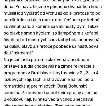
na parníku pracoval ako lodník päť rokov. „Bola to
drina. Po návrate sme v priebehu dvanástich hodín
museli loď vyčistiť od vrchu až dole, pretože to bol
parník, kde sa kúrilo mazutom. Keď bolo potrebné
zdvihnúť paru, z komína sa valil hustý dym. Takže
po plavbe sme s kýblami so šampónom a kefami
čistili loď od mastných sadzí, aby bola pripravená
na ďalšiu plavbu. Pretože poobede už nastupovali
ďalší rekreanti.“
Na jeseň bola potom zakotvená v osobnom
prístave a ľudia chodievali na zimné rekreácie s
programom v Bratislave. Ubytovanie v 2-, 3-, a 4-
lôžkových kajutách, a stravovanie na lodi bolo
romantické aj pre mladých. Juraj Bohunský
spomína, že prevádzkar bol k nim prajný a jedinú
8-lôžkovú kajutu hneď vedľa vchodu nechával