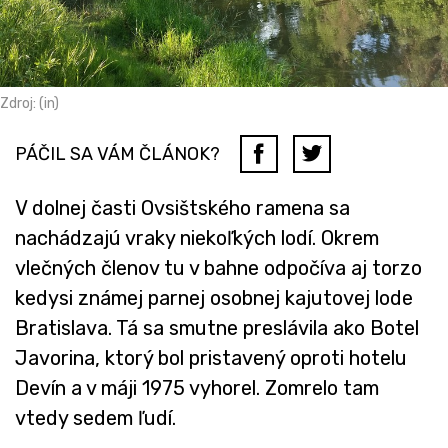
Zdroj: (in)
PÁČIL SA VÁM ČLÁNOK?
V dolnej časti Ovsištského ramena sa
nachádzajú vraky niekoľkých lodí. Okrem
vlečných členov tu v bahne odpočíva aj torzo
kedysi známej parnej osobnej kajutovej lode
Bratislava. Tá sa smutne preslávila ako Botel
Javorina, ktorý bol pristavený oproti hotelu
Devín a v máji 1975 vyhorel. Zomrelo tam
vtedy sedem ľudí.