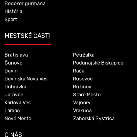
Bedeker gurmána
História
Šport
MESTSKÉ ČASTI
Bratislava
Petržalka
Čunovo
Podunajské Biskupice
Devín
Rača
Devínska Nová Ves
Rusovce
Dúbravka
Ružinov
Jarovce
Staré Mesto
Karlova Ves
Vajnory
Lamač
Vrakuňa
Nové Mesto
Záhorská Bystrica
O NÁS