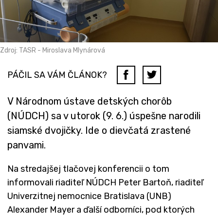
Zdroj: TASR - Miroslava Mlynárová
PÁČIL SA VÁM ČLÁNOK?
V Národnom ústave detských chorôb
(NÚDCH) sa v utorok (9. 6.) úspešne narodili
siamské dvojičky. Ide o dievčatá zrastené
panvami.
Na stredajšej tlačovej konferencii o tom
informovali riaditeľ NÚDCH Peter Bartoň, riaditeľ
Univerzitnej nemocnice Bratislava (UNB)
Alexander Mayer a ďalší odborníci, pod ktorých