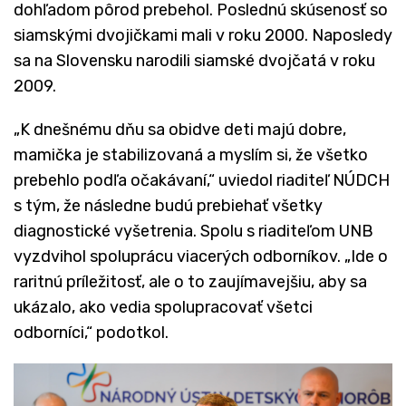
dohľadom pôrod prebehol. Poslednú skúsenosť so
siamskými dvojičkami mali v roku 2000. Naposledy
sa na Slovensku narodili siamské dvojčatá v roku
2009.
„K dnešnému dňu sa obidve deti majú dobre,
mamička je stabilizovaná a myslím si, že všetko
prebehlo podľa očakávaní,“ uviedol riaditeľ NÚDCH
s tým, že následne budú prebiehať všetky
diagnostické vyšetrenia. Spolu s riaditeľom UNB
vyzdvihol spoluprácu viacerých odborníkov. „Ide o
raritnú príležitosť, ale o to zaujímavejšiu, aby sa
ukázalo, ako vedia spolupracovať všetci
odborníci,“ podotkol.