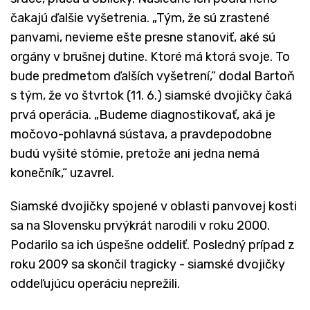
čakajú ďalšie vyšetrenia. „Tým, že sú zrastené
panvami, nevieme ešte presne stanoviť, aké sú
orgány v brušnej dutine. Ktoré má ktorá svoje. To
bude predmetom ďalších vyšetrení,“ dodal Bartoň
s tým, že vo štvrtok (11. 6.) siamské dvojičky čaká
prvá operácia. „Budeme diagnostikovať, aká je
močovo-pohlavná sústava, a pravdepodobne
budú vyšité stómie, pretože ani jedna nemá
konečník,“ uzavrel.
Siamské dvojičky spojené v oblasti panvovej kosti
sa na Slovensku prvýkrát narodili v roku 2000.
Podarilo sa ich úspešne oddeliť. Posledný prípad z
roku 2009 sa skončil tragicky - siamské dvojičky
oddeľujúcu operáciu neprežili.