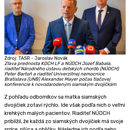
Zdroj: TASR - Jaroslav Novák
Zľava prednosta KDCH LF a NÚDCH Jozef Babala,
riaditeľ Národného ústavu detských chorôb (NÚDCH)
Peter Bartoň a riaditeľ Univerzitnej nemocnice
Bratislava (UNB) Alexander Mayer počas tlačovej
konferencie k novodarodeným siamským dvojičkám
Z pohľadu odborníkov sa matka siamských
dvojičiek zotaví rýchlo. Ide však podľa nich o veľmi
krehkých malých pacientov. Riaditeľ NÚDCH
priblížil, že každá zo siamských dvojičiek má svoje
srdce, pľúca a obličky. Následne ich podľa neho