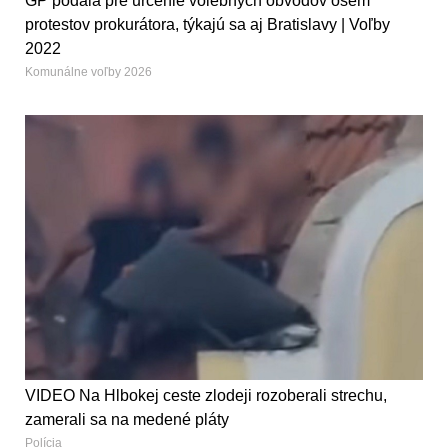
GP podala pre určenie volebných obvodov osem
protestov prokurátora, týkajú sa aj Bratislavy | Voľby
2022
Komunálne voľby 2026
VIDEO Na Hlbokej ceste zlodeji rozoberali strechu,
zamerali sa na medené pláty
Polícia