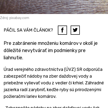
Zdroj: pixabay.com
PÁČIL SA VÁM ČLÁNOK?
Pre zabránenie množeniu komárov v okolí je
dôležité nevytvárať im podmienky pre
liahnutie.
Úrad verejného zdravotníctva (ÚVZ) SR odporúča
zabezpečiť nádoby na zber dažďovej vody a
priebežne vylievať vodu z vedier či krhiel. Záhradné
jazierka radí zarybniť, keďže ryby sú prirodzenými
požieračmi lariev komárov.
„Zabezpečte nádoby na zber dažďovej vody tak,