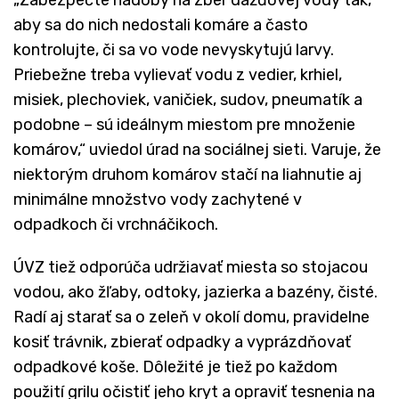
aby sa do nich nedostali komáre a často
kontrolujte, či sa vo vode nevyskytujú larvy.
Priebežne treba vylievať vodu z vedier, krhiel,
misiek, plechoviek, vaničiek, sudov, pneumatík a
podobne – sú ideálnym miestom pre množenie
komárov,“ uviedol úrad na sociálnej sieti. Varuje, že
niektorým druhom komárov stačí na liahnutie aj
minimálne množstvo vody zachytené v
odpadkoch či vrchnáčikoch.
ÚVZ tiež odporúča udržiavať miesta so stojacou
vodou, ako žľaby, odtoky, jazierka a bazény, čisté.
Radí aj starať sa o zeleň v okolí domu, pravidelne
kosiť trávnik, zbierať odpadky a vyprázdňovať
odpadkové koše. Dôležité je tiež po každom
použití grilu očistiť jeho kryt a opraviť tesnenia na