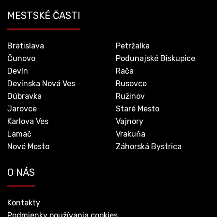
MESTSKÉ ČASTI
Bratislava
Petržalka
Čunovo
Podunajské Biskupice
Devín
Rača
Devínska Nová Ves
Rusovce
Dúbravka
Ružinov
Jarovce
Staré Mesto
Karlova Ves
Vajnory
Lamač
Vrakuňa
Nové Mesto
Záhorská Bystrica
O NÁS
Kontakty
Podmienky používania cookies