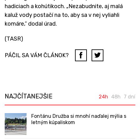
hadiciach a kohútikoch. „Nezabudnite, aj malá
kaluž vody postačí na to, aby sa v nej vyliahli
komáre,“ dodal úrad.
(TASR)
PÁČIL SA VÁM ČLÁNOK?
NAJČÍTANEJŠIE
24h
48h
7 dní
Fontánu Družba si mnohí naďalej mýlia s
letným kúpaliskom