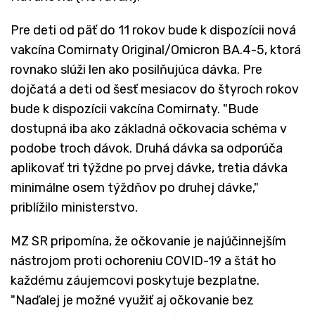
Pre deti od päť do 11 rokov bude k dispozícii nová
vakcína Comirnaty Original/Omicron BA.4-5, ktorá
rovnako slúži len ako posilňujúca dávka. Pre
dojčatá a deti od šesť mesiacov do štyroch rokov
bude k dispozícii vakcína Comirnaty. "Bude
dostupná iba ako základná očkovacia schéma v
podobe troch dávok. Druhá dávka sa odporúča
aplikovať tri týždne po prvej dávke, tretia dávka
minimálne osem týždňov po druhej dávke,"
priblížilo ministerstvo.
MZ SR pripomína, že očkovanie je najúčinnejším
nástrojom proti ochoreniu COVID-19 a štát ho
každému záujemcovi poskytuje bezplatne.
"Naďalej je možné využiť aj očkovanie bez