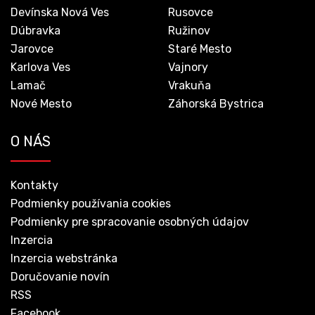
Devínska Nová Ves
Rusovce
Dúbravka
Ružinov
Jarovce
Staré Mesto
Karlova Ves
Vajnory
Lamač
Vrakuňa
Nové Mesto
Záhorská Bystrica
O NÁS
Kontakty
Podmienky používania cookies
Podmienky pre spracovanie osobných údajov
Inzercia
Inzercia webstránka
Doručovanie novín
RSS
Facebook