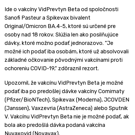
Ide o vakcíny VidPrevtyn Beta od spoločnosti
Sanofi Pasteur a Spikevax bivalent
Original/Omicron BA.4-5, ktoré sú určené pre
osoby nad 18 rokov. Slúžia len ako posilňujúce
dávky, ktoré možno podať jednorazovo. "Je
možné ich podať iba osobám, ktoré už absolvovali
základné očkovanie pôvodnými vakcínami proti
ochoreniu COVID-19," zdôraznil rezort.
Upozornil, že vakcínu VidPrevtyn Beta je možné
podať iba po predošlej dávke vakcíny Comirnaty
(Pfizer/BioNTech), Spikevax (Moderna), JCOVDEN
(Janssen), Vaxzevria (AstraZeneca) alebo Sputnik
V. Vakcínu VidPrevtyn Beta nie je možné podať, ak
bola ako predošlá dávka podaná vakcína
Nuvaxovid (Novavax).