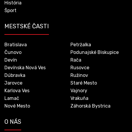
História
Šport
MESTSKÉ ČASTI
Bratislava
Petržalka
Čunovo
Podunajské Biskupice
Devín
Rača
Devínska Nová Ves
Rusovce
Dúbravka
Ružinov
Jarovce
Staré Mesto
Karlova Ves
Vajnory
Lamač
Vrakuňa
Nové Mesto
Záhorská Bystrica
O NÁS