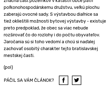
Značná časť pozemkov v katastri obce patrí
poľkonohospodárskemu družstvu, veľkú plochu
zaberajú ovocné sady. S výstavbou diaľnice sa
tiež oklieštili možnosti bytovej výstavby - existuje
preto predpoklad, že obec sa viac nebude
rozširovať čo do rozlohy i do počtu obyvateľov.
Jaročania sú si toho vedomí a chcú si naďalej
zachovať osobitý charakter tejto bratislavskej
mestskej časti.
(pol)
PÁČIL SA VÁM ČLÁNOK?