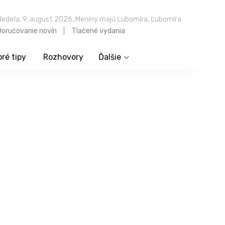
Nedeľa, 9. august 2026, Meniny majú Ľubomíra, Ľubomíra
Doručovanie novín
Tlačené vydania
ré tipy
Rozhovory
Ďalšie