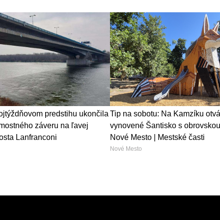
ojtýždňovom predstihu ukončila
Tip na sobotu: Na Kamzíku otvá
ostného záveru na ľavej
vynovené Šantisko s obrovskou 
osta Lanfranconi
Nové Mesto | Mestské časti
Nové Mesto