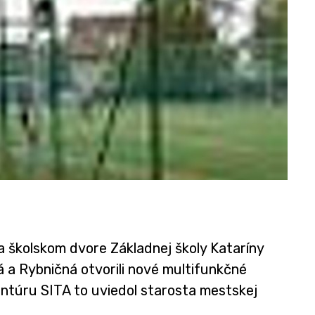
na školskom dvore Základnej školy Kataríny
 a Rybničná otvorili nové multifunkčné
gentúru SITA to uviedol starosta mestskej