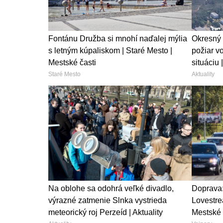
Fontánu Družba si mnohí naďalej mýlia
Okresný 
s letným kúpaliskom | Staré Mesto |
požiar v
Mestské časti
situáciu |
Staré Mesto
Aktuality
Na oblohe sa odohrá veľké divadlo,
Doprava:
výrazné zatmenie Slnka vystrieda
Lovestrea
meteorický roj Perzeíd | Aktuality
Mestské 