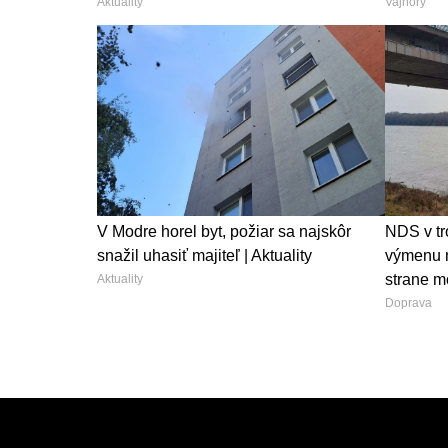
Aktuality
Vajnory
V Modre horel byt, požiar sa najskôr
NDS v tr
snažil uhasiť majiteľ | Aktuality
výmenu m
strane m
Aktuality
Doprava