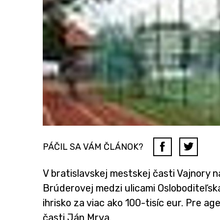
PÁČIL SA VÁM ČLÁNOK?
V bratislavskej mestskej časti Vajnory 
Brúderovej medzi ulicami Osloboditeľská
ihrisko za viac ako 100-tisíc eur. Pre a
časti Ján Mrva.