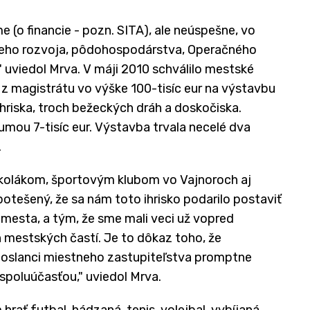
e (o financie - pozn. SITA), ale neúspešne, vo
lneho rozvoja, pôdohospodárstva, Operačného
" uviedol Mrva. V máji 2010 schválilo mestské
 z magistrátu vo výške 100-tisíc eur na výstavbu
riska, troch bežeckých dráh a doskočiska.
umou 7-tisíc eur. Výstavba trvala necelé dva
.
 školákom, športovým klubom vo Vajnoroch aj
potešený, že sa nám toto ihrisko podarilo postaviť
mesta, a tým, že sme mali veci už vopred
h mestských častí. Je to dôkaz toho, že
j poslanci miestneho zastupiteľstva promptne
 spoluúčasťou," uviedol Mrva.
rať futbal, hádzaná, tenis, volejbal, vybíjaná.