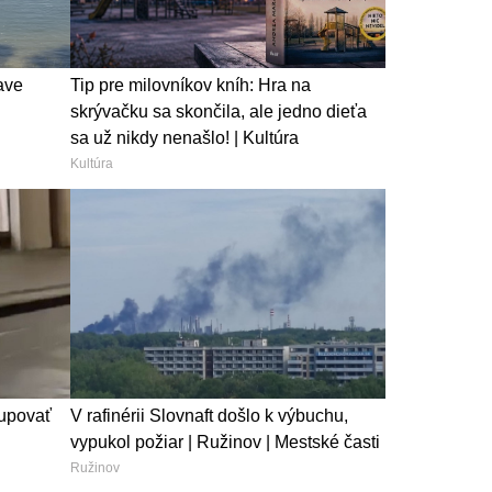
ave
Tip pre milovníkov kníh: Hra na
skrývačku sa skončila, ale jedno dieťa
sa už nikdy nenašlo! | Kultúra
Kultúra
tupovať
V rafinérii Slovnaft došlo k výbuchu,
vypukol požiar | Ružinov | Mestské časti
Ružinov