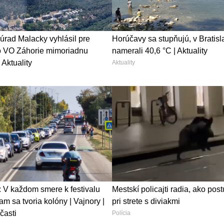
úrad Malacky vyhlásil pre
Horúčavy sa stupňujú, v Bratisl
o VO Záhorie mimoriadnu
namerali 40,6 °C | Aktuality
 Aktuality
Aktuality
 V každom smere k festivalu
Mestskí policajti radia, ako pos
m sa tvoria kolóny | Vajnory |
pri strete s diviakmi
časti
Polícia