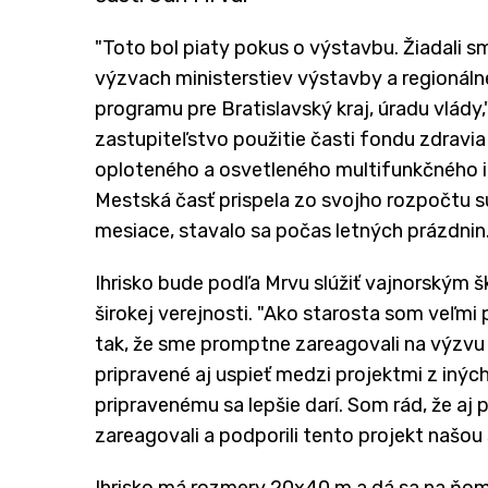
"Toto bol piaty pokus o výstavbu. Žiadali sm
výzvach ministerstiev výstavby a regioná
programu pre Bratislavský kraj, úradu vlády,
zastupiteľstvo použitie časti fondu zdravia
oploteného a osvetleného multifunkčného ih
Mestská časť prispela zo svojho rozpočtu s
mesiace, stavalo sa počas letných prázdnin
Ihrisko bude podľa Mrvu slúžiť vajnorským
širokej verejnosti. "Ako starosta som veľmi 
tak, že sme promptne zareagovali na výzvu 
pripravené aj uspieť medzi projektmi z inýc
pripravenému sa lepšie darí. Som rád, že a
zareagovali a podporili tento projekt našou
Ihrisko má rozmery 20x40 m a dá sa na ňom h