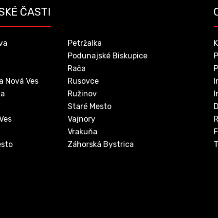
SKÉ ČASTI
va
Petržalka
K
Podunajské Biskupice
P
Rača
P
a Nová Ves
Rusovce
I
ka
Ružinov
I
Staré Mesto
D
 Ves
Vajnory
Vrakuňa
F
sto
Záhorská Bystrica
T