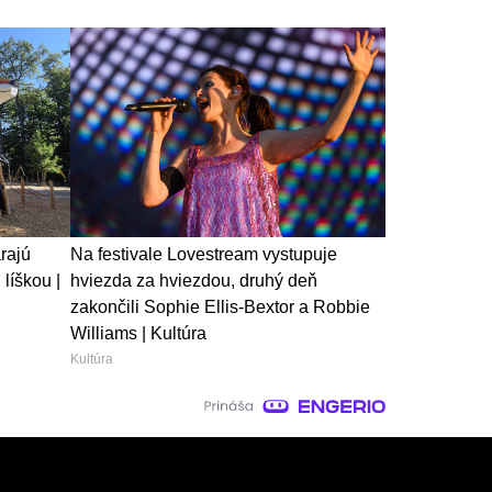
rajú
Na festivale Lovestream vystupuje
líškou |
hviezda za hviezdou, druhý deň
zakončili Sophie Ellis-Bextor a Robbie
Williams | Kultúra
Kultúra