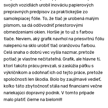
svojich vozidlách urobil inováciu papierových
prepravných predpisov za praktickejšie zo
samolepiacej fólie. To, že tlač je urobená malým
písmom, sa dá odôvodniť priestorovými
obmedzeniami okien. Horšie je to už s farbou
tlače. Neviem, aký grafik navrhol na priesvitnú fóliu
nalepenú na sklo urobiť tlač oranžovou farbou.
Celá snaha o dobrú vec vyšla nazmar, pretože
potlač je vlastne nečitateľná. Grafik, ale hlavne tí,
ktorí takúto prácu prevzali, si zaslúžia päťku s
výkričníkom a odohnať ich od tejto práce, pretože
spoločnosti len škodia. Bolo by zaujímavé vedieť,
koľko táto zbytočnosť stála nad financiami večne
nariekajúci dopravný podnik. V tomto prípade
malo platiť: čierne na bielom!!!