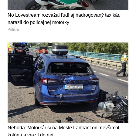
No Lovestream rozvážal ľudí aj nadrogovaný taxikár,
narazil do policajnej motorky
Polícia
Nehoda: Motorkár si na Moste Lanfranconi nevšimol
kolónu a vrazil do nej