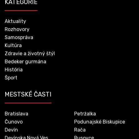
KATEGÓRIE
Aktuality
Rozhovory
Samospráva
Kultúra
Zdravie a životný štýl
Bedeker gurmána
História
Šport
MESTSKÉ ČASTI
Bratislava
Petržalka
Čunovo
Podunajské Biskupice
Devín
Rača
Devínska Nová Ves
Rusovce