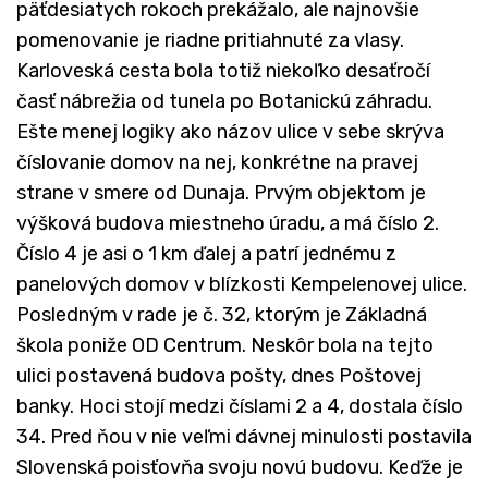
päťdesiatych rokoch prekážalo, ale najnovšie
pomenovanie je riadne pritiahnuté za vlasy.
Karloveská cesta bola totiž niekoľko desaťročí
časť nábrežia od tunela po Botanickú záhradu.
Ešte menej logiky ako názov ulice v sebe skrýva
číslovanie domov na nej, konkrétne na pravej
strane v smere od Dunaja. Prvým objektom je
výšková budova miestneho úradu, a má číslo 2.
Číslo 4 je asi o 1 km ďalej a patrí jednému z
panelových domov v blízkosti Kempelenovej ulice.
Posledným v rade je č. 32, ktorým je Základná
škola poniže OD Centrum. Neskôr bola na tejto
ulici postavená budova pošty, dnes Poštovej
banky. Hoci stojí medzi číslami 2 a 4, dostala číslo
34. Pred ňou v nie veľmi dávnej minulosti postavila
Slovenská poisťovňa svoju novú budovu. Keďže je