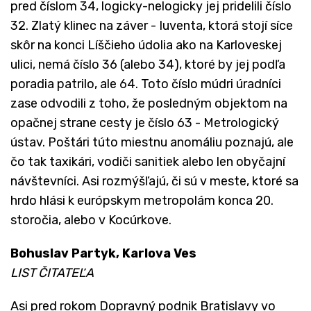
pred číslom 34, logicky-nelogicky jej pridelili číslo
32. Zlatý klinec na záver - Iuventa, ktorá stojí síce
skôr na konci Líščieho údolia ako na Karloveskej
ulici, nemá číslo 36 (alebo 34), ktoré by jej podľa
poradia patrilo, ale 64. Toto číslo múdri úradníci
zase odvodili z toho, že posledným objektom na
opačnej strane cesty je číslo 63 - Metrologický
ústav. Poštári túto miestnu anomáliu poznajú, ale
čo tak taxikári, vodiči sanitiek alebo len obyčajní
návštevníci. Asi rozmýšľajú, či sú v meste, ktoré sa
hrdo hlási k európskym metropolám konca 20.
storočia, alebo v Kocúrkove.
Bohuslav Partyk, Karlova Ves
LIST ČITATEĽA
Asi pred rokom Dopravný podnik Bratislavy vo