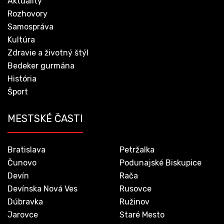
Aktuality
Rozhovory
Samospráva
Kultúra
Zdravie a životný štýl
Bedeker gurmána
História
Šport
MESTSKÉ ČASTI
Bratislava
Petržalka
Čunovo
Podunajské Biskupice
Devín
Rača
Devínska Nová Ves
Rusovce
Dúbravka
Ružinov
Jarovce
Staré Mesto