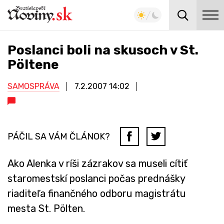
Poslanci boli na skusoch v St.
Pöltene
SAMOSPRÁVA
7.2.2007
14:02
PÁČIL SA VÁM ČLÁNOK?
Ako Alenka v ríši zázrakov sa museli cítiť
staromestskí poslanci počas prednášky
riaditeľa finančného odboru magistrátu
mesta St. Pölten.