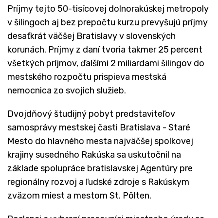
Príjmy tejto 50-tisícovej dolnorakúskej metropoly
v šilingoch aj bez prepočtu kurzu prevyšujú príjmy
desaťkrát väčšej Bratislavy v slovenských
korunách. Príjmy z daní tvoria takmer 25 percent
všetkých príjmov, ďalšími 2 miliardami šilingov do
mestského rozpočtu prispieva mestská
nemocnica zo svojich služieb.
Dvojdňový študijný pobyt predstaviteľov
samosprávy mestskej časti Bratislava - Staré
Mesto do hlavného mesta najväčšej spolkovej
krajiny susedného Rakúska sa uskutočnil na
základe spolupráce bratislavskej Agentúry pre
regionálny rozvoj a ľudské zdroje s Rakúskym
zväzom miest a mestom St. Pölten.