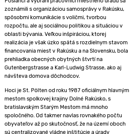
Poslanci a vybraní pracovníci miestneho úradu sa
zoznámili s organizáciou samosprávy v Rakúsku,
spôsobmi komunikácie s voličmi, tvorbou
rozpočtu, ale aj sociálnou politikou a situáciou v
oblasti bývania. Veľkou inšpiráciou, ktorej
realizácia je však úzko spätá s rozdielnym stavom
financovania miest v Rakúsku a na Slovensku, bola
prehliadka obecných obytných štvrtí na
Gutenbergstrasse a Karl-Ludwig Strasse, ako aj
návšteva domova dôchodcov.
Hoci je St. Pölten od roku 1987 oficiálnym hlavným
mestom spolkovej krajiny Dolné Rakúsko, s
bratislavským Starým Mestom má mnoho
spoločného. Od takmer navlas rovnakého počtu
obyvateľov až po skutočnosť, že na území oboch
sú centralizované vládne inštitúcie a úrady