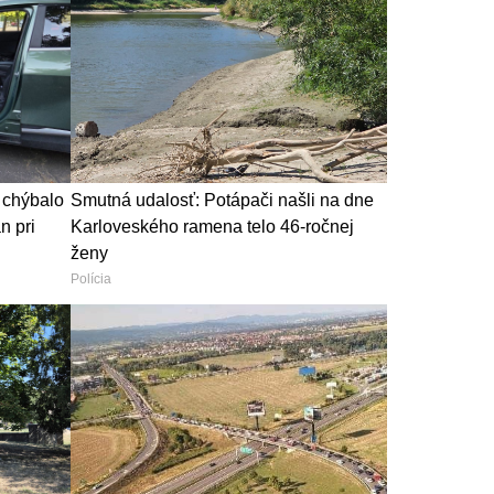
 chýbalo
Smutná udalosť: Potápači našli na dne
n pri
Karloveského ramena telo 46-ročnej
ženy
Polícia