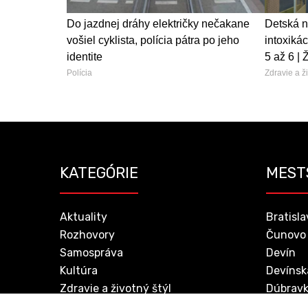
Do jazdnej dráhy električky nečakane
Detská n
vošiel cyklista, polícia pátra po jeho
intoxikác
identite
5 až 6 | 
Polícia
Zdravie a ži
KATEGÓRIE
MEST
Aktuality
Bratisla
Rozhovory
Čunovo
Samospráva
Devín
Kultúra
Devínsk
Zdravie a životný štýl
Dúbrav
Bedeker gurmána
Jarovce