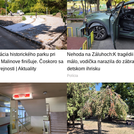
ácia historického parku pri
Nehoda na Záluhoch:K tragédii
v Malinove finišuje. Čoskoro sa
málo, vodička narazila do zábra
ejnosti | Aktuality
detskom ihrisku
Polícia