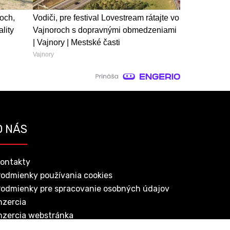
och,
Vodiči, pre festival Lovestream rátajte vo
ality
Vajnoroch s dopravnými obmedzeniami
| Vajnory | Mestské časti
Vajnory
O NÁS
ontakty
odmienky používania cookies
odmienky pre spracovanie osobných údajov
nzercia
nzercia webstránka
oručovanie novín