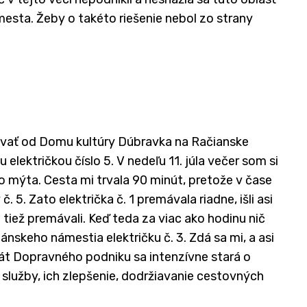
mesta. Žeby o takéto riešenie nebol zo strany
ovať od Domu kultúry Dúbravka na Račianske
lektričkou číslo 5. V nedeľu 11. júla večer som si
o mýta. Cesta mi trvala 90 minút, pretože v čase
. 5. Zato električka č. 1 premávala riadne, išli asi
 tiež premávali. Keď teda za viac ako hodinu nič
riánskeho námestia električku č. 3. Zdá sa mi, a asi
rát Dopravného podniku sa intenzívne stará o
služby, ich zlepšenie, dodržiavanie cestovných