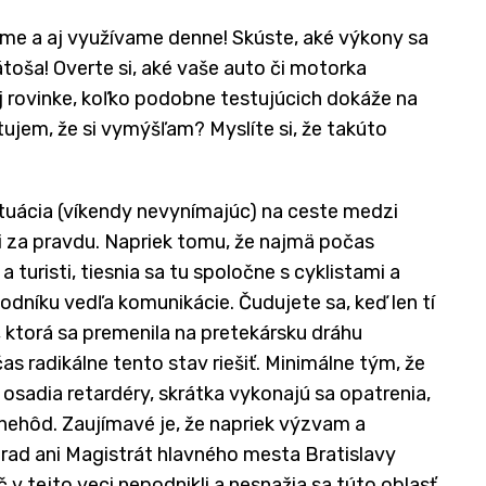
me a aj využívame denne! Skúste, aké výkony sa
oša! Overte si, aké vaše auto či motorka
j rovinke, koľko podobne testujúcich dokáže na
tujem, že si vymýšľam? Myslíte si, že takúto
ituácia (víkendy nevynímajúc) na ceste medzi
 za pravdu. Napriek tomu, že najmä počas
a turisti, tiesnia sa tu spoločne s cyklistami a
odníku vedľa komunikácie. Čudujete sa, keď len tí
, ktorá sa premenila na pretekársku dráhu
 radikálne tento stav riešiť. Minimálne tým, že
 osadia retardéry, skrátka vykonajú sa opatrenia,
h nehôd. Zaujímavé je, že napriek výzvam a
rad ani Magistrát hlavného mesta Bratislavy
 v tejto veci nepodnikli a nesnažia sa túto oblasť