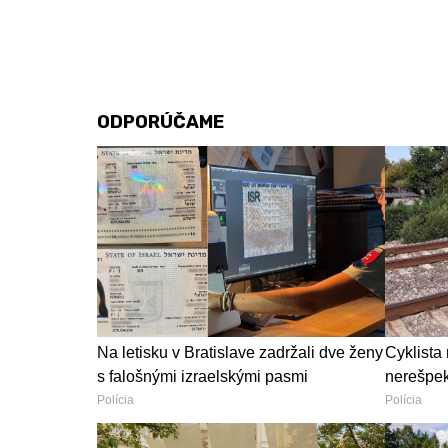
ODPORÚČAME
Na letisku v Bratislave zadržali dve ženy
Cyklista 
s falošnými izraelskými pasmi
nerešpekt
Polícia
Polícia