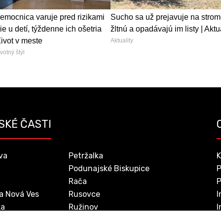
emocnica varuje pred rizikami
Sucho sa už prejavuje na strom
ie u detí, týždenne ich ošetria
žltnú a opadávajú im listy | Aktu
Život v meste
Aktuality
votný štýl
SKÉ ČASTI
va
Petržalka
K
Podunajské Biskupice
P
Rača
P
a Nová Ves
Rusovce
I
ka
Ružinov
I
Staré Mesto
D