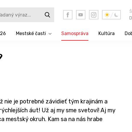
Š
D
026
Mestské časti
Samospráva
Kultúra
Dob
9
ž nie je potrebné závidieť tým krajinám a
ýchlejších áut! Už aj my sme svetoví! Aj my
a mestský okruh. Kam sa na nás hrabe