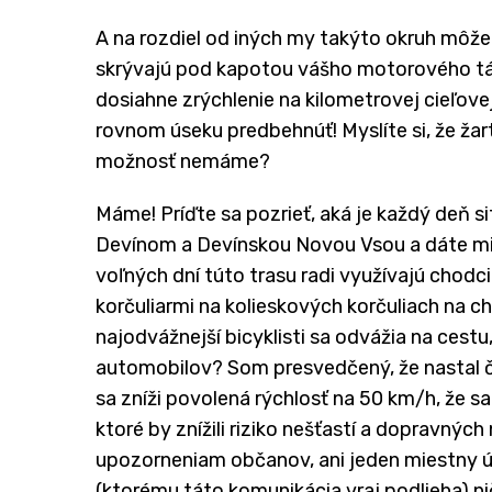
A na rozdiel od iných my takýto okruh môže
skrývajú pod kapotou vášho motorového tát
dosiahne zrýchlenie na kilometrovej cieľove
rovnom úseku predbehnúť! Myslíte si, že žar
možnosť nemáme?
Máme! Príďte sa pozrieť, aká je každý deň s
Devínom a Devínskou Novou Vsou a dáte mi
voľných dní túto trasu radi využívajú chodci 
korčuliarmi na kolieskových korčuliach na ch
najodvážnejší bicyklisti sa odvážia na cestu
automobilov? Som presvedčený, že nastal čas
sa zníži povolená rýchlosť na 50 km/h, že sa
ktoré by znížili riziko nešťastí a dopravnýc
upozorneniam občanov, ani jeden miestny ú
(ktorému táto komunikácia vraj podlieha) nič