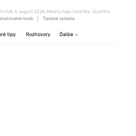
tvrtok, 6. august 2026, Meniny majú Jozefína, Jozefína
oručovanie novín
Tlačené vydania
ré tipy
Rozhovory
Ďalšie