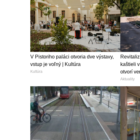
V Pistoriho paláci otvoria dve výstavy,
Revitaliz
vstup je voľný | Kultúra
kaštieli 
otvorí ver
Kultúra
Aktuality