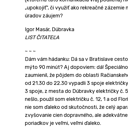
„upokojiť", či využiť ako rekreačné zázemie 
úradov záujem?
Igor Masár, Dúbravka
LIST ČITATEĽA
~ ~ ~
Dám vám hádanku: Dá sa v Bratislave cest
mýto 90 minút? Aj dopoviem: dá! Špeciálnou e
zaumienil, že pôjdem do oblasti Račianskeh
od 21.30 do 22.30 vypadli 3 spoje električky č
3 spoje, z mesta do Dúbravky električky č. 5
nešlo, použil som električku č. 12, 1 a od Flo
nie som ďaleko od skutočnosti, že celý apa
zvyšovanie cien dopravného, ale adekvátne 
poriadkov je veľmi, veľmi ďaleko.