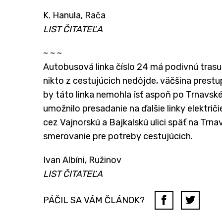
K. Hanula, Rača
LIST ČITATEĽA
~ ~ ~
Autobusová linka číslo 24 má podivnú trasu -
nikto z cestujúcich nedôjde, väčšina prest
by táto linka nemohla ísť aspoň po Trnavské
umožnilo presadanie na ďalšie linky elektri
cez Vajnorskú a Bajkalskú ulici späť na Trna
smerovanie pre potreby cestujúcich.
Ivan Albíni, Ružinov
LIST ČITATEĽA
PÁČIL SA VÁM ČLÁNOK?