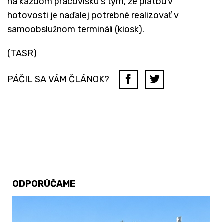
na každom pracovisku s tým, že platbu v
hotovosti je naďalej potrebné realizovať v
samoobslužnom termináli (kiosk).
(TASR)
PÁČIL SA VÁM ČLÁNOK?
ODPORÚČAME