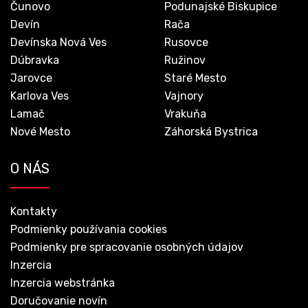
Čunovo
Podunajské Biskupice
Devín
Rača
Devínska Nová Ves
Rusovce
Dúbravka
Ružinov
Jarovce
Staré Mesto
Karlova Ves
Vajnory
Lamač
Vrakuňa
Nové Mesto
Záhorská Bystrica
O NÁS
Kontakty
Podmienky používania cookies
Podmienky pre spracovanie osobných údajov
Inzercia
Inzercia webstránka
Doručovanie novín