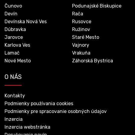
Čunovo
Podunajské Biskupice
Devín
Rača
Devínska Nová Ves
Rusovce
Dúbravka
Ružinov
Jarovce
Staré Mesto
Karlova Ves
Vajnory
Lamač
Vrakuňa
Nové Mesto
Záhorská Bystrica
O NÁS
Kontakty
Podmienky používania cookies
Podmienky pre spracovanie osobných údajov
Inzercia
Inzercia webstránka
Doručovanie novín