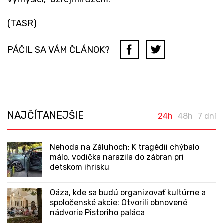
(TASR)
PÁČIL SA VÁM ČLÁNOK?
NAJČÍTANEJŠIE
24h
48h
7 dní
Nehoda na Záluhoch: K tragédii chýbalo
málo, vodička narazila do zábran pri
detskom ihrisku
Oáza, kde sa budú organizovať kultúrne a
spoločenské akcie: Otvorili obnovené
nádvorie Pistoriho paláca