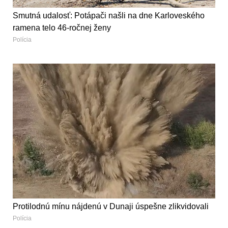
Smutná udalosť: Potápači našli na dne Karloveského
ramena telo 46-ročnej ženy
Polícia
Protilodnú mínu nájdenú v Dunaji úspešne zlikvidovali
Polícia