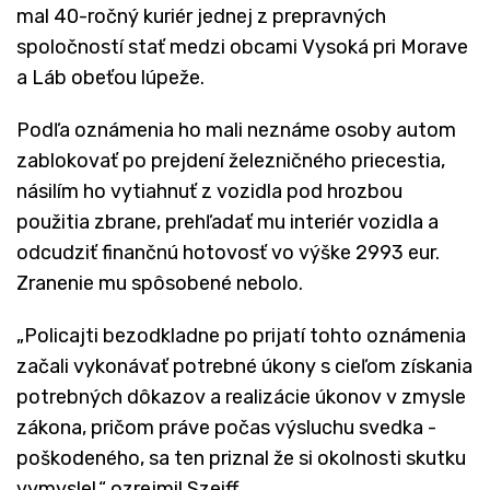
mal 40-ročný kuriér jednej z prepravných
spoločností stať medzi obcami Vysoká pri Morave
a Láb obeťou lúpeže.
Podľa oznámenia ho mali neznáme osoby autom
zablokovať po prejdení železničného priecestia,
násilím ho vytiahnuť z vozidla pod hrozbou
použitia zbrane, prehľadať mu interiér vozidla a
odcudziť finančnú hotovosť vo výške 2993 eur.
Zranenie mu spôsobené nebolo.
„Policajti bezodkladne po prijatí tohto oznámenia
začali vykonávať potrebné úkony s cieľom získania
potrebných dôkazov a realizácie úkonov v zmysle
zákona, pričom práve počas výsluchu svedka -
poškodeného, sa ten priznal že si okolnosti skutku
vymyslel,“ ozrejmil Szeiff.