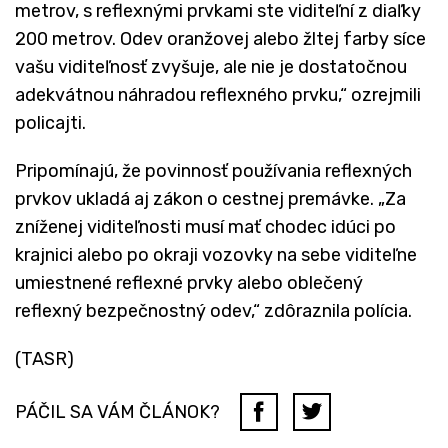
metrov, s reflexnými prvkami ste viditeľní z diaľky
200 metrov. Odev oranžovej alebo žltej farby síce
vašu viditeľnosť zvyšuje, ale nie je dostatočnou
adekvátnou náhradou reflexného prvku,“ ozrejmili
policajti.
Pripomínajú, že povinnosť používania reflexných
prvkov ukladá aj zákon o cestnej premávke. „Za
zníženej viditeľnosti musí mať chodec idúci po
krajnici alebo po okraji vozovky na sebe viditeľne
umiestnené reflexné prvky alebo oblečený
reflexný bezpečnostný odev,“ zdôraznila polícia.
(TASR)
PÁČIL SA VÁM ČLÁNOK?