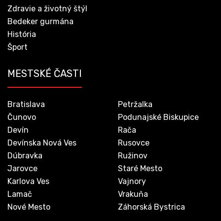
Zdravie a životný štýl
Bedeker gurmána
História
Šport
MESTSKÉ ČASTI
Bratislava
Petržalka
Čunovo
Podunajské Biskupice
Devín
Rača
Devínska Nová Ves
Rusovce
Dúbravka
Ružinov
Jarovce
Staré Mesto
Karlova Ves
Vajnory
Lamač
Vrakuňa
Nové Mesto
Záhorská Bystrica