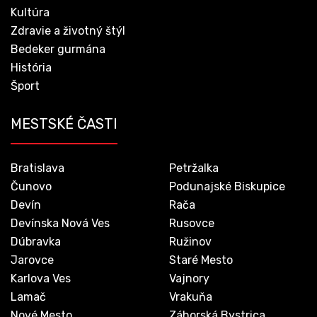
Kultúra
Zdravie a životný štýl
Bedeker gurmána
História
Šport
MESTSKÉ ČASTI
Bratislava
Petržalka
Čunovo
Podunajské Biskupice
Devín
Rača
Devínska Nová Ves
Rusovce
Dúbravka
Ružinov
Jarovce
Staré Mesto
Karlova Ves
Vajnory
Lamač
Vrakuňa
Nové Mesto
Záhorská Bystrica