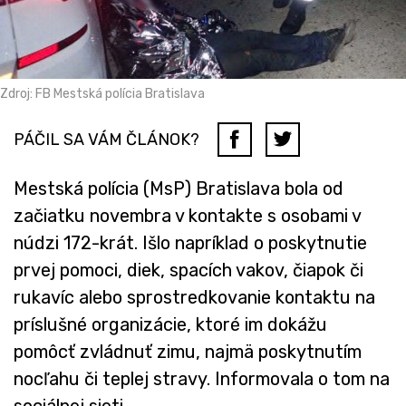
Zdroj: FB Mestská polícia Bratislava
PÁČIL SA VÁM ČLÁNOK?
Mestská polícia (MsP) Bratislava bola od
začiatku novembra v kontakte s osobami v
núdzi 172-krát. Išlo napríklad o poskytnutie
prvej pomoci, diek, spacích vakov, čiapok či
rukavíc alebo sprostredkovanie kontaktu na
príslušné organizácie, ktoré im dokážu
pomôcť zvládnuť zimu, najmä poskytnutím
nocľahu či teplej stravy. Informovala o tom na
sociálnej sieti.