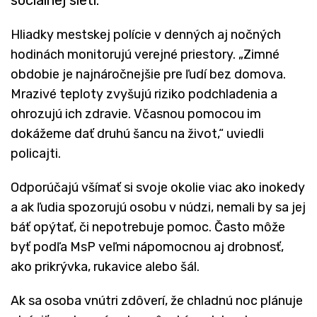
Hliadky mestskej polície v denných aj nočných
hodinách monitorujú verejné priestory. „Zimné
obdobie je najnáročnejšie pre ľudí bez domova.
Mrazivé teploty zvyšujú riziko podchladenia a
ohrozujú ich zdravie. Včasnou pomocou im
dokážeme dať druhú šancu na život,“ uviedli
policajti.
Odporúčajú všímať si svoje okolie viac ako inokedy
a ak ľudia spozorujú osobu v núdzi, nemali by sa jej
báť opýtať, či nepotrebuje pomoc. Často môže
byť podľa MsP veľmi nápomocnou aj drobnosť,
ako prikrývka, rukavice alebo šál.
Ak sa osoba vnútri zdôverí, že chladnú noc plánuje