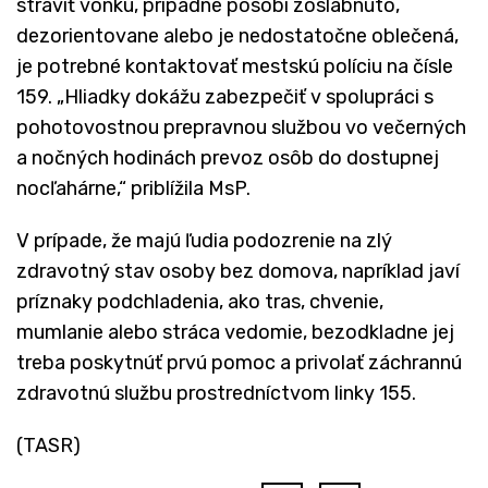
stráviť vonku, prípadne pôsobí zoslabnuto,
dezorientovane alebo je nedostatočne oblečená,
je potrebné kontaktovať mestskú políciu na čísle
159. „Hliadky dokážu zabezpečiť v spolupráci s
pohotovostnou prepravnou službou vo večerných
a nočných hodinách prevoz osôb do dostupnej
nocľahárne,“ priblížila MsP.
V prípade, že majú ľudia podozrenie na zlý
zdravotný stav osoby bez domova, napríklad javí
príznaky podchladenia, ako tras, chvenie,
mumlanie alebo stráca vedomie, bezodkladne jej
treba poskytnúť prvú pomoc a privolať záchrannú
zdravotnú službu prostredníctvom linky 155.
(TASR)