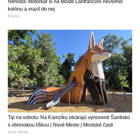
Nehoda: Motorkár si na Moste Lanfranconi nevšimol
kolónu a vrazil do nej
Polícia
Tip na sobotu: Na Kamzíku otvárajú vynovené Šantisko
s obrovskou líškou | Nové Mesto | Mestské časti
Nové Mesto