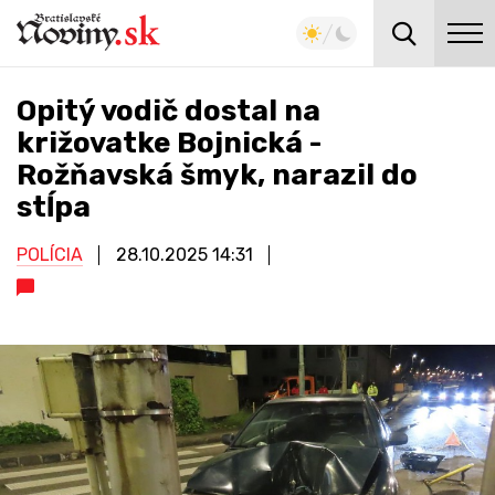
Opitý vodič dostal na
križovatke Bojnická -
Rožňavská šmyk, narazil do
stĺpa
POLÍCIA
28.10.2025
14:31