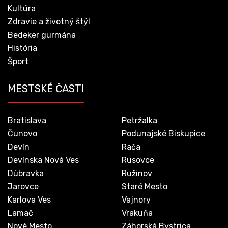
Kultúra
Zdravie a životný štýl
Bedeker gurmána
História
Šport
MESTSKÉ ČASTI
Bratislava
Petržalka
Čunovo
Podunajské Biskupice
Devín
Rača
Devínska Nová Ves
Rusovce
Dúbravka
Ružinov
Jarovce
Staré Mesto
Karlova Ves
Vajnory
Lamač
Vrakuňa
Nové Mesto
Záhorská Bystrica