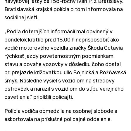
návykovej látky čelí 58-ročný Ivan P. z Bratislavy.
Bratislavská krajská polícia o tom informovala na
sociálnej sieti.
„Podľa doterajších informácií mal obvinený v
pondelok krátko pred 18.00 h neprispôsobiť ako
vodič motorového vozidla značky Škoda Octavia
rýchlosť jazdy poveternostným podmienkam,
stavu a povahe vozovky v dôsledku čoho dostal
pri prejazde križovatkou ulíc Bojnická a Rožňavská
šmyk. Následne vyšiel s vozidlom na stredový
ostrovček a narazil s vozidlom do stĺpu verejného
osvetlenia,“ priblížili policajti.
Polícia vodiča obmedzila na osobnej slobode a
eskortovala na príslušné policajné oddelenie.