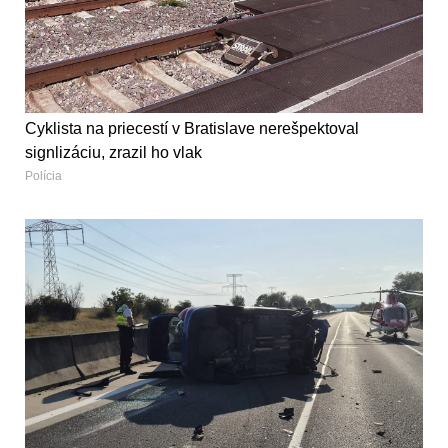
Cyklista na priecestí v Bratislave nerešpektoval
signlizáciu, zrazil ho vlak
Polícia