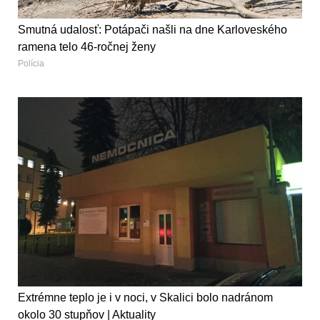
Smutná udalosť: Potápači našli na dne Karloveského
ramena telo 46-ročnej ženy
Polícia
Extrémne teplo je i v noci, v Skalici bolo nadránom
okolo 30 stupňov | Aktuality