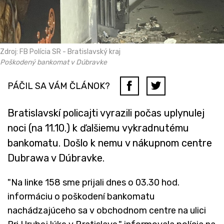
Zdroj: FB Polícia SR - Bratislavský kraj
Poškodený bankomat v Dúbravke
PÁČIL SA VÁM ČLÁNOK?
Bratislavskí policajti vyrazili počas uplynulej
noci (na 11.10.) k ďalšiemu vykradnutému
bankomatu. Došlo k nemu v nákupnom centre
Dubrawa v Dúbravke.
"Na linke 158 sme prijali dnes o 03.30 hod.
informáciu o poškodení bankomatu
nachádzajúceho sa v obchodnom centre na ulici