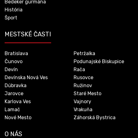
Bedeker gurmána
História
Šport
MESTSKÉ ČASTI
Bratislava
Petržalka
Čunovo
Podunajské Biskupice
Devín
Rača
Devínska Nová Ves
Rusovce
Dúbravka
Ružinov
Jarovce
Staré Mesto
Karlova Ves
Vajnory
Lamač
Vrakuňa
Nové Mesto
Záhorská Bystrica
O NÁS