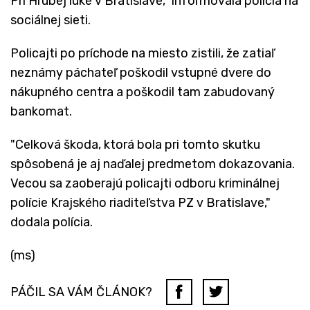
Pri Hrubej lúke v Bratislave," informovala polícia na
sociálnej sieti.
Policajti po príchode na miesto zistili, že zatiaľ
neznámy páchateľ poškodil vstupné dvere do
nákupného centra a poškodil tam zabudovaný
bankomat.
"Celková škoda, ktorá bola pri tomto skutku
spôsobená je aj naďalej predmetom dokazovania.
Vecou sa zaoberajú policajti odboru kriminálnej
polície Krajského riaditeľstva PZ v Bratislave,"
dodala polícia.
(ms)
PÁČIL SA VÁM ČLÁNOK?