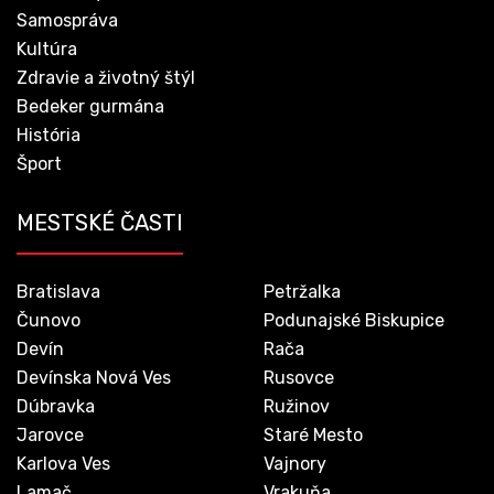
Samospráva
Kultúra
Zdravie a životný štýl
Bedeker gurmána
História
Šport
MESTSKÉ ČASTI
Bratislava
Petržalka
Čunovo
Podunajské Biskupice
Devín
Rača
Devínska Nová Ves
Rusovce
Dúbravka
Ružinov
Jarovce
Staré Mesto
Karlova Ves
Vajnory
Lamač
Vrakuňa