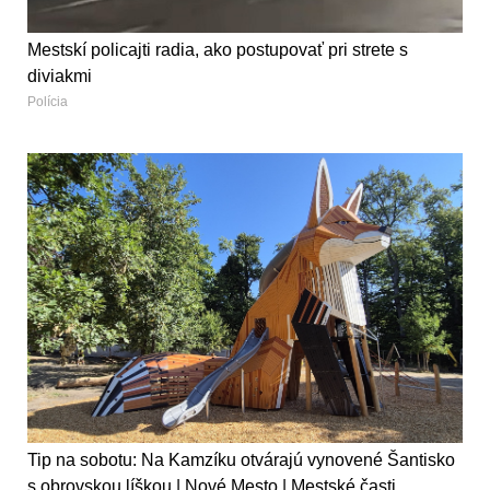
Mestskí policajti radia, ako postupovať pri strete s
diviakmi
Polícia
Tip na sobotu: Na Kamzíku otvárajú vynovené Šantisko
s obrovskou líškou | Nové Mesto | Mestské časti