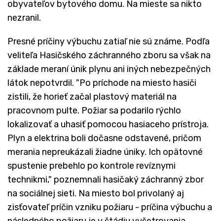
obyvateľov bytového domu. Na mieste sa nikto
nezranil.
Presné príčiny výbuchu zatiaľ nie sú známe. Podľa
veliteľa Hasičského záchranného zboru sa však na
základe meraní únik plynu ani iných nebezpečných
látok nepotvrdil. "Po príchode na miesto hasiči
zistili, že horieť začal plastový materiál na
pracovnom pulte. Požiar sa podarilo rýchlo
lokalizovať a uhasiť pomocou hasiaceho prístroja.
Plyn a elektrina boli dočasne odstavené, pričom
merania nepreukázali žiadne úniky. Ich opätovné
spustenie prebehlo po kontrole revíznymi
technikmi," poznemnali hasičaký záchranný zbor
na sociálnej sieti. Na miesto bol privolaný aj
zisťovateľ príčin vzniku požiaru - príčina výbuchu a
následného požiaru je v štádiu vyšetrovania.