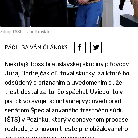
Zdroj: TASR - Ján Krošlák
PÁČIL SA VÁM ČLÁNOK?
Niekdajší boss bratislavskej skupiny piťovcov
Juraj Ondrejčák oľutoval skutky, za ktoré bol
odsúdený s priznaním a uvedomením si, že
trest dostal za to, čo spáchal. Uviedol to v
piatok vo svojej spontánnej výpovedi pred
senátom Špecializovaného trestného súdu
(ŠTS) v Pezinku, ktorý v obnovenom procese
rozhoduje o novom treste pre obžalovaného
za zločin založenia, zosnovania a