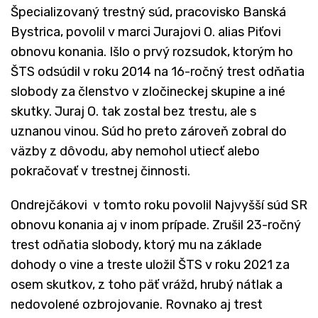
Špecializovaný trestný súd, pracovisko Banská
Bystrica, povolil v marci Jurajovi O. alias Piťovi
obnovu konania. Išlo o prvý rozsudok, ktorým ho
ŠTS odsúdil v roku 2014 na 16-ročný trest odňatia
slobody za členstvo v zločineckej skupine a iné
skutky. Juraj O. tak zostal bez trestu, ale s
uznanou vinou. Súd ho preto zároveň zobral do
väzby z dôvodu, aby nemohol utiecť alebo
pokračovať v trestnej činnosti.
Ondrejčákovi v tomto roku povolil Najvyšší súd SR
obnovu konania aj v inom prípade. Zrušil 23-ročný
trest odňatia slobody, ktorý mu na základe
dohody o vine a treste uložil ŠTS v roku 2021 za
osem skutkov, z toho päť vrážd, hrubý nátlak a
nedovolené ozbrojovanie. Rovnako aj trest