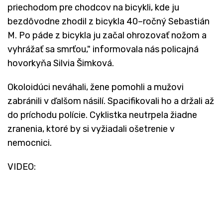
priechodom pre chodcov na bicykli, kde ju
bezdôvodne zhodil z bicykla 40–ročný Sebastián
M. Po páde z bicykla ju začal ohrozovať nožom a
vyhrážať sa smrťou," informovala nás policajná
hovorkyňa Silvia Šimková.
Okoloidúci neváhali, žene pomohli a mužovi
zabránili v ďalšom násilí. Spacifikovali ho a držali až
do príchodu polície. Cyklistka neutrpela žiadne
zranenia, ktoré by si vyžiadali ošetrenie v
nemocnici.
VIDEO: