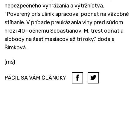
nebezpečného vyhrážania a výtržníctva.
"Poverený príslušník spracoval podnet na väzobné
stíhanie. V prípade preukázania viny pred súdom
hrozí 40– očnému Sebastiánovi M. trest odňatia
slobody na šesť mesiacov až tri roky," dodala
Šimková.
(ms)
PÁČIL SA VÁM ČLÁNOK?