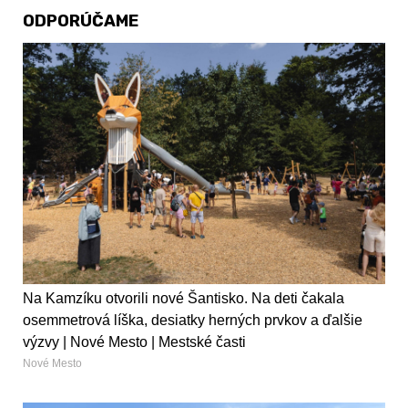
ODPORÚČAME
Na Kamzíku otvorili nové Šantisko. Na deti čakala
osemmetrová líška, desiatky herných prvkov a ďalšie
výzvy | Nové Mesto | Mestské časti
Nové Mesto