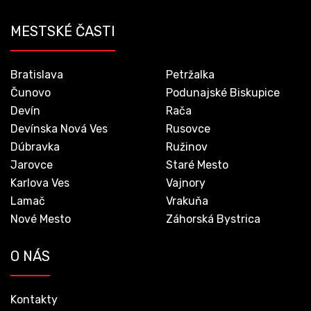
MESTSKÉ ČASTI
Bratislava
Petržalka
Čunovo
Podunajské Biskupice
Devín
Rača
Devínska Nová Ves
Rusovce
Dúbravka
Ružinov
Jarovce
Staré Mesto
Karlova Ves
Vajnory
Lamač
Vrakuňa
Nové Mesto
Záhorská Bystrica
O NÁS
Kontakty