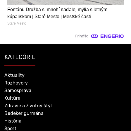
Fontánu Družba si mnohí naďalej mýlia s letným
kúpaliskom | Staré Mesto | Mestské časti
Staré Mesto
KATEGÓRIE
Aktuality
Rozhovory
Samospráva
Kultúra
Zdravie a životný štýl
Bedeker gurmána
História
Šport