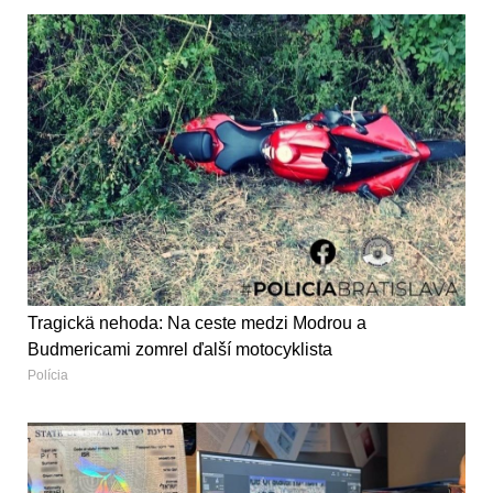
Tragickä nehoda: Na ceste medzi Modrou a
Budmericami zomrel ďalší motocyklista
Polícia