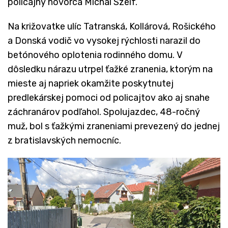
policajný hovorca Michal Szeif.
Na križovatke ulíc Tatranská, Kollárová, Rošického
a Donská vodič vo vysokej rýchlosti narazil do
betónového oplotenia rodinného domu. V
dôsledku nárazu utrpel ťažké zranenia, ktorým na
mieste aj napriek okamžite poskytnutej
predlekárskej pomoci od policajtov ako aj snahe
záchranárov podľahol. Spolujazdec, 48-ročný
muž, bol s ťažkými zraneniami prevezený do jednej
z bratislavských nemocníc.