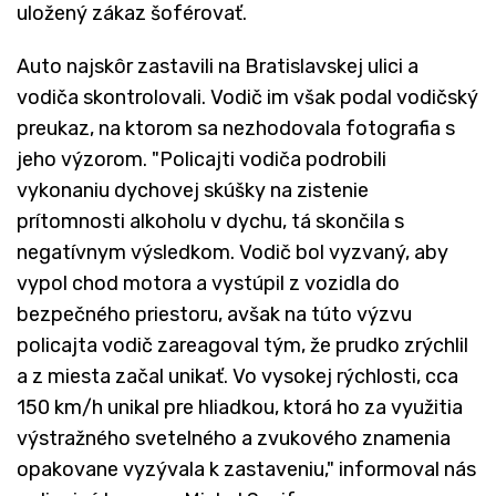
uložený zákaz šoférovať.
Auto najskôr zastavili na Bratislavskej ulici a
vodiča skontrolovali. Vodič im však podal vodičský
preukaz, na ktorom sa nezhodovala fotografia s
jeho výzorom. "Policajti vodiča podrobili
vykonaniu dychovej skúšky na zistenie
prítomnosti alkoholu v dychu, tá skončila s
negatívnym výsledkom. Vodič bol vyzvaný, aby
vypol chod motora a vystúpil z vozidla do
bezpečného priestoru, avšak na túto výzvu
policajta vodič zareagoval tým, že prudko zrýchlil
a z miesta začal unikať. Vo vysokej rýchlosti, cca
150 km/h unikal pre hliadkou, ktorá ho za využitia
výstražného svetelného a zvukového znamenia
opakovane vyzývala k zastaveniu," informoval nás