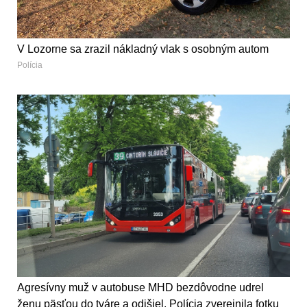
V Lozorne sa zrazil nákladný vlak s osobným autom
Polícia
Agresívny muž v autobuse MHD bezdôvodne udrel
ženu päsťou do tváre a odišiel. Polícia zverejnila fotku