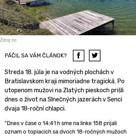
Zdroj: nc
PÁČIL SA VÁM ČLÁNOK?
Streda 18. júla je na vodných plochách v
Bratislavskom kraji mimoriadne tragická. Po
utopenom mužovi na Zlatých pieskoch prišli
dnes o život na Slnečných jazerách v Senci
dvaja 18-roční chlapci.
"Dnes v čase o 14:41 h sme na linke 158 prijali
oznam o topiacich sa dvoch 18-ročných mužoch