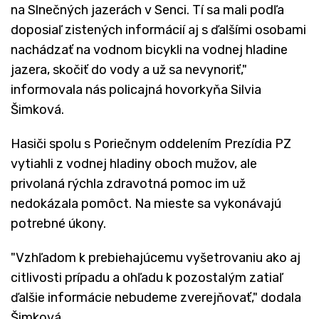
na Slnečných jazerách v Senci. Tí sa mali podľa
doposiaľ zistených informácií aj s ďalšími osobami
nachádzať na vodnom bicykli na vodnej hladine
jazera, skočiť do vody a už sa nevynoriť,"
informovala nás policajná hovorkyňa Silvia
Šimková.
Hasiči spolu s Poriečnym oddelením Prezídia PZ
vytiahli z vodnej hladiny oboch mužov, ale
privolaná rýchla zdravotná pomoc im už
nedokázala pomôct. Na mieste sa vykonávajú
potrebné úkony.
"Vzhľadom k prebiehajúcemu vyšetrovaniu ako aj
citlivosti prípadu a ohľadu k pozostalým zatiaľ
ďalšie informácie nebudeme zverejňovať," dodala
Šimková.