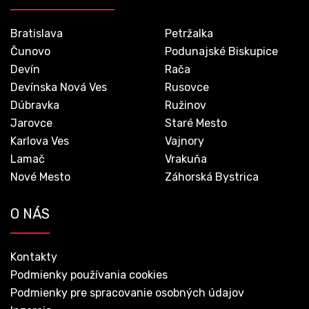
Bratislava
Petržalka
Čunovo
Podunajské Biskupice
Devín
Rača
Devínska Nová Ves
Rusovce
Dúbravka
Ružinov
Jarovce
Staré Mesto
Karlova Ves
Vajnory
Lamač
Vrakuňa
Nové Mesto
Záhorská Bystrica
O NÁS
Kontakty
Podmienky používania cookies
Podmienky pre spracovanie osobných údajov