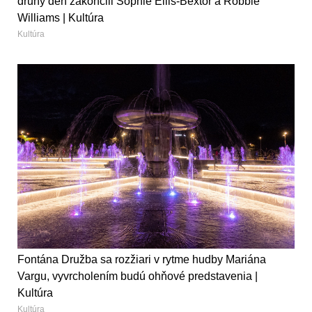
druhý deň zakončili Sophie Ellis-Bextor a Robbie
Williams | Kultúra
Kultúra
Fontána Družba sa rozžiari v rytme hudby Mariána
Vargu, vyvrcholením budú ohňové predstavenia |
Kultúra
Kultúra