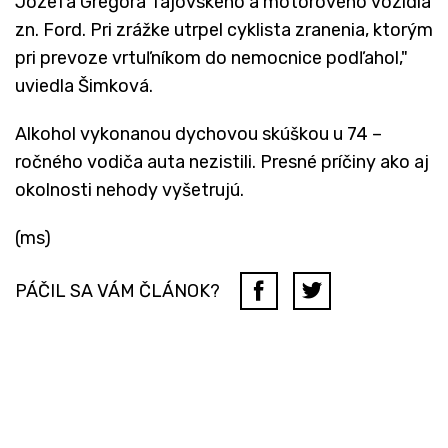
Jozefa Gregora Tajovského a motorového vozidla
zn. Ford. Pri zrážke utrpel cyklista zranenia, ktorým
pri prevoze vrtuľníkom do nemocnice podľahol,"
uviedla Šimková.
Alkohol vykonanou dychovou skúškou u 74 –
ročného vodiča auta nezistili. Presné príčiny ako aj
okolnosti nehody vyšetrujú.
(ms)
PÁČIL SA VÁM ČLÁNOK?