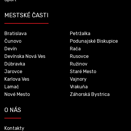
MESTSKÉ ČASTI
Bratislava
Petržalka
Čunovo
Podunajské Biskupice
Devín
Rača
Devínska Nová Ves
Rusovce
Dúbravka
Ružinov
Jarovce
Staré Mesto
Karlova Ves
Vajnory
Lamač
Vrakuňa
Nové Mesto
Záhorská Bystrica
O NÁS
Kontakty