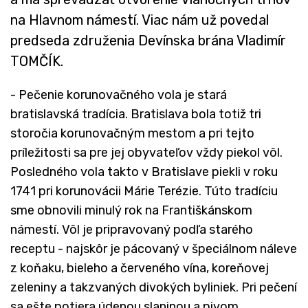
na Hlavnom námestí. Viac nám už povedal
predseda združenia Devínska brána Vladimír
TOMČÍK.
- Pečenie korunovačného vola je stará
bratislavská tradícia. Bratislava bola totiž tri
storočia korunovačným mestom a pri tejto
príležitosti sa pre jej obyvateľov vždy piekol vôl.
Posledného vola takto v Bratislave piekli v roku
1741 pri korunovácii Márie Terézie. Túto tradíciu
sme obnovili minulý rok na Františkánskom
námestí. Vôl je pripravovaný podľa starého
receptu - najskôr je pácovaný v špeciálnom náleve
z koňaku, bieleho a červeného vína, koreňovej
zeleniny a takzvaných divokých byliniek. Pri pečení
sa ešte potiera údenou slaninou a pivom.