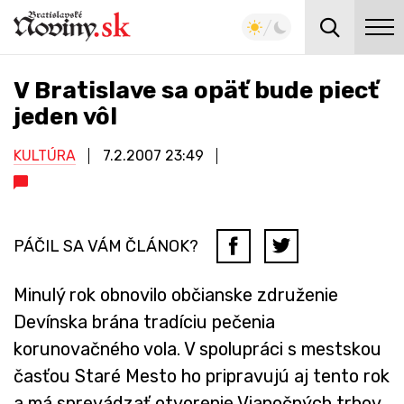
V Bratislave sa opäť bude piecť
jeden vôl
KULTÚRA
7.2.2007
23:49
PÁČIL SA VÁM ČLÁNOK?
Minulý rok obnovilo občianske združenie
Devínska brána tradíciu pečenia
korunovačného vola. V spolupráci s mestskou
časťou Staré Mesto ho pripravujú aj tento rok
a má sprevádzať otvorenie Vianočných trhov