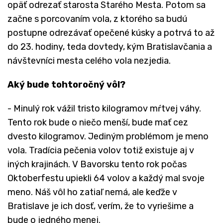
opäť odrezať starosta Starého Mesta. Potom sa
začne s porcovaním vola, z ktorého sa budú
postupne odrezávať opečené kúsky a potrvá to až
do 23. hodiny, teda dovtedy, kým Bratislavčania a
návštevníci mesta celého vola nezjedia.
Aký bude tohtoročný vôl?
- Minulý rok vážil tristo kilogramov mŕtvej váhy.
Tento rok bude o niečo menší, bude mať cez
dvesto kilogramov. Jediným problémom je meno
vola. Tradícia pečenia volov totiž existuje aj v
iných krajinách. V Bavorsku tento rok počas
Oktoberfestu upiekli 64 volov a každý mal svoje
meno. Náš vôl ho zatiaľ nemá, ale keďže v
Bratislave je ich dosť, verím, že to vyriešime a
bude o jedného menej.