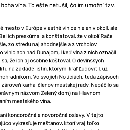
boha vína. To ešte netušil, čo im umožní tzv.
é mesto v Európe vlastné vinice nielen v okolí, ale
el ich preskúmal a konštatoval, že v okolí Rače
ie, zo stredu najlahodnejšie a z vrcholov
o viniciach nad Dunajom, i keď vína z nich označil
 sa, že ich aj osobne koštoval. O devínskych
u na základe listín, ktorými kráľ Ľudovít I. už
inohradníkom. Vo svojich Notíciách, teda zápisoch
 zároveň karhal členov mestskej rady. Nepáčilo sa
právnym názvom Zelený dom) na Hlavnom
aním mestského vína.
 ani koncoročné a novoročné oslavy. V tejto
šujúco vykresľuje mešťanov, ktorí vraj toľko