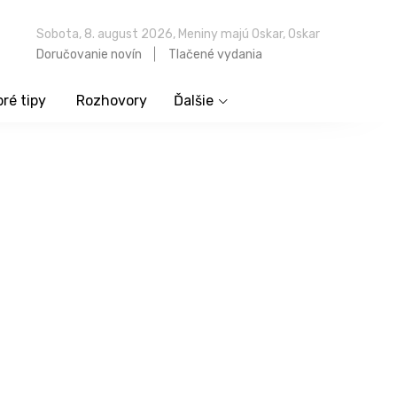
Sobota, 8. august 2026, Meniny majú Oskar, Oskar
Doručovanie novín
Tlačené vydania
ré tipy
Rozhovory
Ďalšie