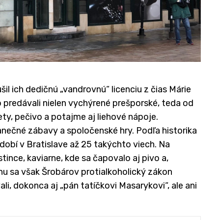
šil ich dedičnú „vandrovnú“ licenciu z čias Márie
o predávali nielen vychýrené prešporské, teda od
rety, pečivo a potajme aj liehové nápoje.
nečné zábavy a spoločenské hry. Podľa historika
obí v Bratislave až 25 takýchto viech. Na
ince, kaviarne, kde sa čapovalo aj pivo a,
u sa však Šrobárov protialkoholický zákon
li, dokonca aj „pán tatíčkovi Masarykovi“, ale ani