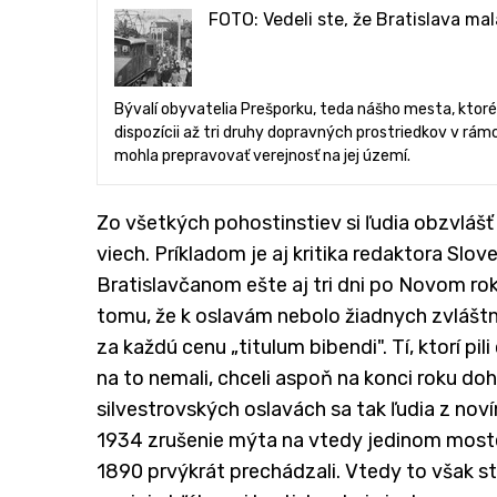
FOTO: Vedeli ste, že Bratislava ma
Bývalí obyvatelia Prešporku, teda nášho mesta, ktoré
dispozícii až tri druhy dopravných prostriedkov v rám
mohla prepravovať verejnosť na jej území.
​Zo všetkých pohostinstiev si ľudia obzvlášť
viech. Príkladom je aj kritika redaktora Sl
Bratislavčanom ešte aj tri dni po Novom roku
tomu, že k oslavám nebolo žiadnych zvláštny
za každú cenu „titulum bibendi". Tí, ktorí pili 
na to nemali, chceli aspoň na konci roku do
silvestrovských oslavách sa tak ľudia z no
1934 zrušenie mýta na vtedy jedinom moste.
1890 prvýkrát prechádzali. Vtedy to však stih