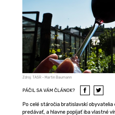
Zdroj: TASR - Martin Baumann
PÁČIL SA VÁM ČLÁNOK?
Po celé stáročia bratislavskí obyvatelia 
predávať, a hlavne popíjať iba vlastné ví