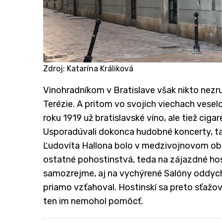
Zdroj: Katarína Králiková
​Vinohradníkom v Bratislave však nikto nezru
Terézie. A pritom vo svojich viechach vesel
roku 1919 už bratislavské víno, ale tiež ciga
Usporadúvali dokonca hudobné koncerty, ta
Ľudovíta Hallona bolo v medzivojnovom obd
ostatné pohostinstvá, teda na zájazdné host
samozrejme, aj na vychýrené Salóny oddych
priamo vzťahoval. Hostinskí sa preto sťažova
ten im nemohol pomôcť.