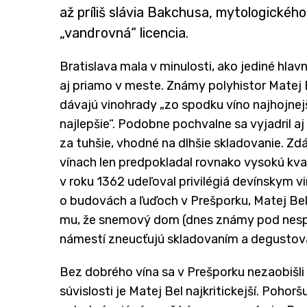
až príliš slávia Bakchusa, mytologického 
„vandrovná“ licencia.
Bratislava mala v minulosti, ako jediné hlavn
aj priamo v meste. Známy polyhistor Matej B
dávajú vinohrady „zo spodku víno najhojnejš
najlepšie“. Podobne pochvalne sa vyjadril aj 
za tuhšie, vhodné na dlhšie skladovanie. Zdá
vínach len predpokladal rovnako vysokú kvalit
v roku 1362 udeľoval privilégiá devínskym v
o budovách a ľuďoch v Prešporku, Matej Bel
mu, že snemový dom (dnes známy pod nes
námestí zneucťujú skladovaním a degustov
Bez dobrého vína sa v Prešporku nezaobišli
súvislosti je Matej Bel najkritickejší. Pohor