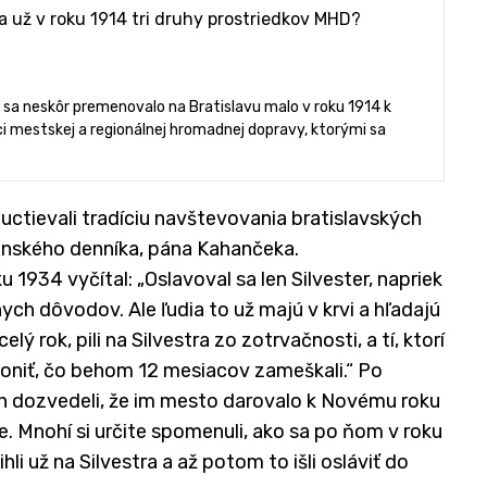
la už v roku 1914 tri druhy prostriedkov MHD?
 sa neskôr premenovalo na Bratislavu malo v roku 1914 k
ci mestskej a regionálnej hromadnej dopravy, ktorými sa
 uctievali tradíciu navštevovania bratislavských
ovenského denníka, pána Kahančeka.
 1934 vyčítal: „Oslavoval sa len Silvester, napriek
ch dôvodov. Ale ľudia to už majú v krvi a hľadajú
celý rok, pili na Silvestra zo zotrvačnosti, a tí, ktorí
honiť, čo behom 12 mesiacov zameškali.“ Po
vín dozvedeli, že im mesto darovalo k Novému roku
 Mnohí si určite spomenuli, ako sa po ňom v roku
li už na Silvestra a až potom to išli osláviť do