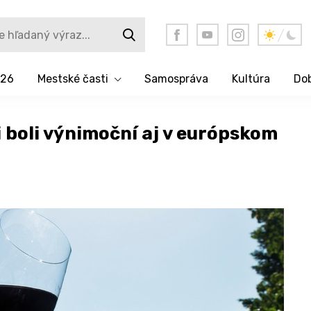
026
Mestské časti
Samospráva
Kultúra
Dob
 boli výnimoční aj v európskom