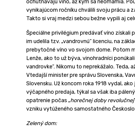
ochutnávajú víno, až kým sa neomámia. Použív
vynikajúcom ročníku chválili svoju prácu a zá
Takto si vraj medzi sebou bežne vypili aj cel
Špeciálne privilégium predávať víno získali p
im udelila tzv. „vandrovnú“ licenciu, na zák
prebytočné víno vo svojom dome. Potom mal
Lenže, ako to už býva, vinohradníci ponúkali 
vandrovke“. Nikomu to neprekážalo. Teda, až
Vtedajší minister pre správu Slovenska, Vavr
Slovensku. Už koncom roka 1918 vydal, ako 
výčapného predaja, týkal sa však iba pálený
opatrenie počas „
horečnej doby revolučnej
vzniku vytúženého samostatného Českoslo
Zelený dom: