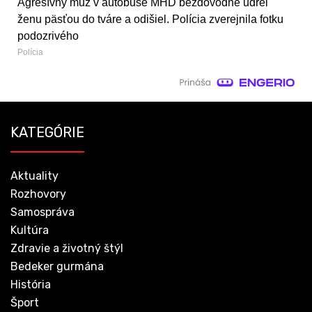
Agresívny muž v autobuse MHD bezdôvodne udrel
ženu päsťou do tváre a odišiel. Polícia zverejnila fotku
podozrivého
Polícia
KATEGÓRIE
Aktuality
Rozhovory
Samospráva
Kultúra
Zdravie a životný štýl
Bedeker gurmána
História
Šport