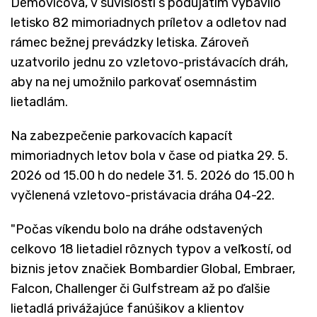
Demovičová, v súvislosti s podujatím vybavilo
letisko 82 mimoriadnych príletov a odletov nad
rámec bežnej prevádzky letiska. Zároveň
uzatvorilo jednu zo vzletovo-pristávacích dráh,
aby na nej umožnilo parkovať osemnástim
lietadlám.
Na zabezpečenie parkovacích kapacít
mimoriadnych letov bola v čase od piatka 29. 5.
2026 od 15.00 h do nedele 31. 5. 2026 do 15.00 h
vyčlenená vzletovo-pristávacia dráha 04-22.
"Počas víkendu bolo na dráhe odstavených
celkovo 18 lietadiel rôznych typov a veľkostí, od
biznis jetov značiek Bombardier Global, Embraer,
Falcon, Challenger či Gulfstream až po ďalšie
lietadlá privážajúce fanúšikov a klientov