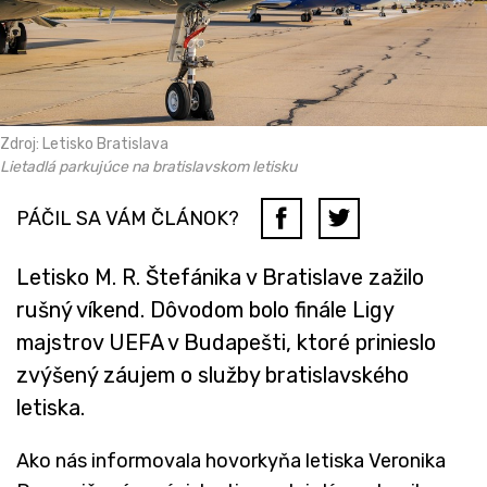
Zdroj: Letisko Bratislava
Lietadlá parkujúce na bratislavskom letisku
PÁČIL SA VÁM ČLÁNOK?
Letisko M. R. Štefánika v Bratislave zažilo
rušný víkend. Dôvodom bolo finále Ligy
majstrov UEFA v Budapešti, ktoré prinieslo
zvýšený záujem o služby bratislavského
letiska.
Ako nás informovala hovorkyňa letiska Veronika