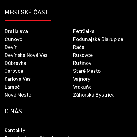
MESTSKÉ ČASTI
Bratislava
Petržalka
Čunovo
Podunajské Biskupice
Devín
Rača
Devínska Nová Ves
Rusovce
Dúbravka
Ružinov
Jarovce
Staré Mesto
Karlova Ves
Vajnory
Lamač
Vrakuňa
Nové Mesto
Záhorská Bystrica
O NÁS
Kontakty