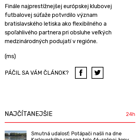
Finále najprestížnejšej európskej klubovej
futbalovej súťaže potvrdilo význam
bratislavského letiska ako flexibilného a
spoľahlivého partnera pri obsluhe veľkých
medzinárodných podujatí v regióne.
(ms)
PÁČIL SA VÁM ČLÁNOK?
NAJČÍTANEJŠIE
24h
Smutná udalosť: Potápači našli na dne
Karloveského ramena telo 46-ročnej ženy